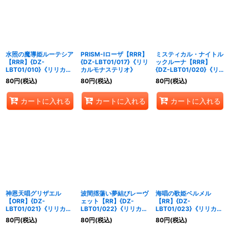
絞り込む
水照の魔導姫ルーテシア
PRISM-Iローザ【RRR】
ミスティカル・ナイトル
【RRR】{DZ-
{DZ-LBT01/017}《リリ
ックルーナ【RRR】
LBT01/010}《リリカル
カルモナステリオ》
{DZ-LBT01/020}《リ
モナステリオ》
リカルモナステリオ》
80
円
(税込)
80
円
(税込)
80
円
(税込)
カートに入れる
カートに入れる
カートに入れる
神恩天唱グリザエル
波間揺蕩い夢結びレーヴ
海唱の歌姫ベルメル
【ORR】{DZ-
ェット【RR】{DZ-
【RR】{DZ-
LBT01/021}《リリカル
LBT01/022}《リリカル
LBT01/023}《リリカル
モナステリオ》
モナステリオ》
モナステリオ》
80
円
(税込)
80
円
(税込)
80
円
(税込)