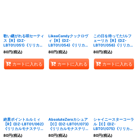
歌い継がれる唄セーティ
LikeaCandyクックロヴ
この日を待ってた!ルフ
ス【R】{DZ-
ィ【R】{DZ-
ェーリカ【R】{DZ-
LBT01/051}《リリカル
LBT01/054}《リリカル
LBT01/056}《リリカル
モナステリオ》
モナステリオ》
モナステリオ》
80
円
(税込)
80
円
(税込)
80
円
(税込)
カートに入れる
カートに入れる
カートに入れる
絶景ポイントルルミィ
AbsoluteZeroカシュア
シャイニースターコーラ
【R】{DZ-LBT01/062}
【C】{DZ-LBT01/073}
ル【C】{DZ-
《リリカルモナステリ
《リリカルモナステリ
LBT01/075}《リリカル
オ》
オ》
モナステリオ》
80
円
(税込)
80
円
(税込)
80
円
(税込)