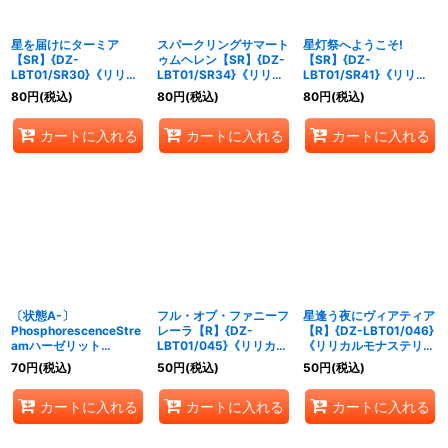
星を届けにターミア
スパークリングサマート
星灯祭へようこそ!
【SR】{DZ-
ゥムヘレン【SR】{DZ-
【SR】{DZ-
LBT01/SR30}《リリカ
LBT01/SR34}《リリカ
LBT01/SR41}《リリカ
ルモナステリオ》
ルモナステリオ》
ルモナステリオ》
80
円
(税込)
80
円
(税込)
80
円
(税込)
カートに入れる
カートに入れる
カートに入れる
〔状態A-〕
フル・オブ・ファニーフ
星逢う夜にヴィアティア
PhosphorescenceStre
レーラ【R】{DZ-
【R】{DZ-LBT01/046}
amハーゼリット
LBT01/045}《リリカル
《リリカルモナステリ
【RRR】{DZ-
モナステリオ》
オ》
70
円
(税込)
50
円
(税込)
50
円
(税込)
LBT01/005}《リリカル
モナステリオ》
カートに入れる
カートに入れる
カートに入れる