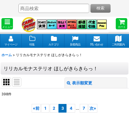
検索
メニュー
カート
マイページ
特集
カテゴリ
新着商品
問い合わせ
ご利用案内
ホーム
>
リリカルモナステリオ ほしがきらきらっ！
リリカルモナステリオ ほしがきらきらっ！
表示順変更
閉じる
398
件
表示数
:
«
前
1
2
3
4
...
7
次
»
並び順
: