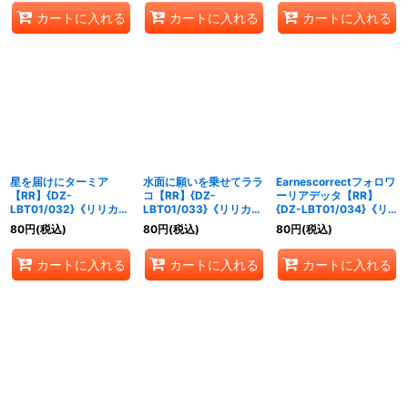
カートに入れる
カートに入れる
カートに入れる
星を届けにターミア
水面に願いを乗せてララ
Earnescorrectフォロワ
【RR】{DZ-
コ【RR】{DZ-
ーリアデッタ【RR】
LBT01/032}《リリカル
LBT01/033}《リリカル
{DZ-LBT01/034}《リ
モナステリオ》
モナステリオ》
リカルモナステリオ》
80
円
(税込)
80
円
(税込)
80
円
(税込)
カートに入れる
カートに入れる
カートに入れる