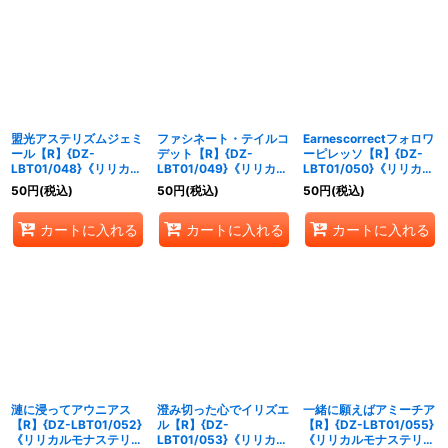
盟光アステリズムジェミ
ファシネート・テイルコ
Earnescorrectフォロワ
ール【R】{DZ-
デット【R】{DZ-
ーピレッソ【R】{DZ-
LBT01/048}《リリカル
LBT01/049}《リリカル
LBT01/050}《リリカル
モナステリオ》
モナステリオ》
モナステリオ》
50
円
(税込)
50
円
(税込)
50
円
(税込)
カートに入れる
カートに入れる
カートに入れる
漣に浸ってアウニアス
澄み切った心でイリズエ
一緒に願えばアミーチア
【R】{DZ-LBT01/052}
ル【R】{DZ-
【R】{DZ-LBT01/055}
《リリカルモナステリ
LBT01/053}《リリカル
《リリカルモナステリ