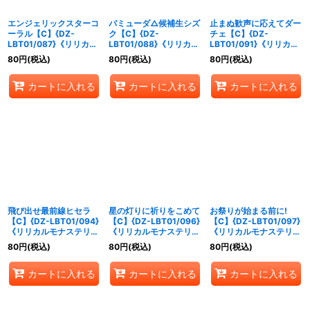
エンジェリックスターコ
バミューダ△候補生シズ
止まぬ歓声に応えてダー
ーラル【C】{DZ-
ク【C】{DZ-
チェ【C】{DZ-
LBT01/087}《リリカル
LBT01/088}《リリカル
LBT01/091}《リリカル
モナステリオ》
モナステリオ》
モナステリオ》
80
円
(税込)
80
円
(税込)
80
円
(税込)
カートに入れる
カートに入れる
カートに入れる
飛び出せ最前線ヒセラ
星の灯りに祈りをこめて
お祭りが始まる前に!
【C】{DZ-LBT01/094}
【C】{DZ-LBT01/096}
【C】{DZ-LBT01/097}
《リリカルモナステリ
《リリカルモナステリ
《リリカルモナステリ
オ》
オ》
オ》
80
円
(税込)
80
円
(税込)
80
円
(税込)
カートに入れる
カートに入れる
カートに入れる