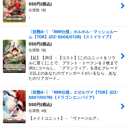
550
円
(税込)
在庫数 1枚
-
〔状態A-〕「RRR仕様」ホルホル・マッシュルー
ム【TDR】{DZ-SS08/012R}《ストイケイア》
550
円
(税込)
在庫数 1枚
【起】【(R)】：【コスト】[このユニットをソウ
ルに置く]ことで、プラント・トークンを２枚まで
(R)にコールし、「グランフィア」を含むグレード
３以上のあなたのヴァンガードがいるなら、あな
たのリアガード…
〔状態A-〕「RRR仕様」エゼルヴァ【TDR】{DZ-
SS07/007R}《ドラゴンエンパイア》
550
円
(税込)
在庫数 4枚
【メイトユニット】－「ヴァージルア」