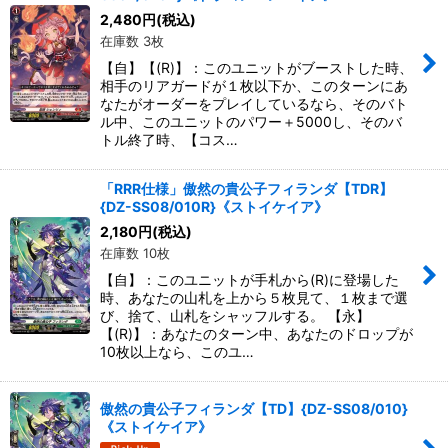
絞り込む
2,480
円
(税込)
在庫数 3枚
【自】【(R)】：このユニットがブーストした時、
相手のリアガードが１枚以下か、このターンにあ
なたがオーダーをプレイしているなら、そのバト
ル中、このユニットのパワー＋5000し、そのバ
トル終了時、【コス…
「RRR仕様」傲然の貴公子フィランダ【TDR】
{DZ-SS08/010R}《ストイケイア》
2,180
円
(税込)
在庫数 10枚
【自】：このユニットが手札から(R)に登場した
時、あなたの山札を上から５枚見て、１枚まで選
び、捨て、山札をシャッフルする。 【永】
【(R)】：あなたのターン中、あなたのドロップが
10枚以上なら、このユ…
傲然の貴公子フィランダ【TD】{DZ-SS08/010}
《ストイケイア》