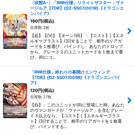
〔状態A-〕「RRR仕様」リライトザスター・ヴァ
ージルア【TDR】{DZ-SS07/001R}《ドラゴンエ
ンパイア》
160
円
(税込)
在庫数 2枚
【起】【(V)】【ターン1回】：【コスト】[【エネ
ルギーブラスト】(3)]することで、相手のリアガ
ードを１枚選び、バインドし、あなたのドロップ
から、グレード２のユニットカードを１枚まで選
び、(R)にコ…
「RRR仕様」終わりの幕開けエンウィング
【TDR】{DZ-SS07/009R}《ドラゴンエンパイ
ア》
120
円
(税込)
在庫数 27枚
【自】：このユニットが(R)に登場した時、あなた
のヴァンガードが「ヴァージルア」を含むグレー
ド３以上なら、【コスト】[【エネルギーブラス
ト】(3)]することで、相手のリアガードを１枚選
び、バインドする…