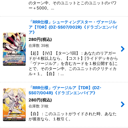
のターン中、そのユニットとこのユニットのパワ
ー＋5000。…
「RRR仕様」シューティングスター・ヴァージル
ア【TDR】{DZ-SS07/002R}《ドラゴンエンパイ
ア》
280
円
(税込)
在庫数 39枚
【起】【(V)】【ターン1回】：あなたのリアガー
ドが４枚以上なら、【コスト】[ライドデッキから
「ヴァージルア」を含むカードを１枚公開する]こ
とで、そのターン中、このユニットのクリティカ
ル＋１。【自】：…
「RRR仕様」ヴァージルア【TDR】{DZ-
SS07/004R}《ドラゴンエンパイア》
280
円
(税込)
在庫数 31枚
【自】：このユニットがライドされた時、あなた
が後攻なら、１枚引く。