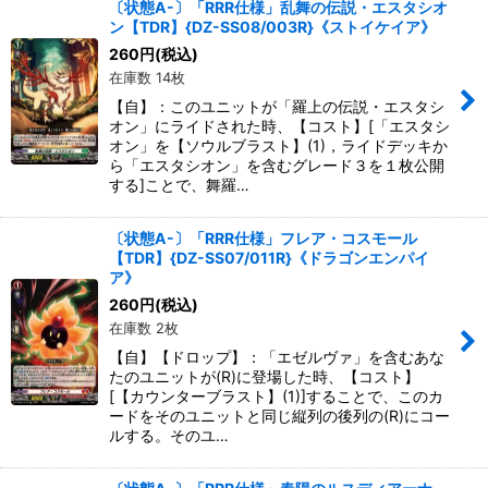
〔状態A-〕「RRR仕様」乱舞の伝説・エスタシオ
ン【TDR】{DZ-SS08/003R}《ストイケイア》
260
円
(税込)
在庫数 14枚
【自】：このユニットが「羅上の伝説・エスタシ
オン」にライドされた時、【コスト】[「エスタシ
オン」を【ソウルブラスト】(1)，ライドデッキか
ら「エスタシオン」を含むグレード３を１枚公開
する]ことで、舞羅…
〔状態A-〕「RRR仕様」フレア・コスモール
【TDR】{DZ-SS07/011R}《ドラゴンエンパイ
ア》
260
円
(税込)
在庫数 2枚
【自】【ドロップ】：「エゼルヴァ」を含むあな
たのユニットが(R)に登場した時、【コスト】
[【カウンターブラスト】(1)]することで、このカ
ードをそのユニットと同じ縦列の後列の(R)にコー
ルする。そのユ…