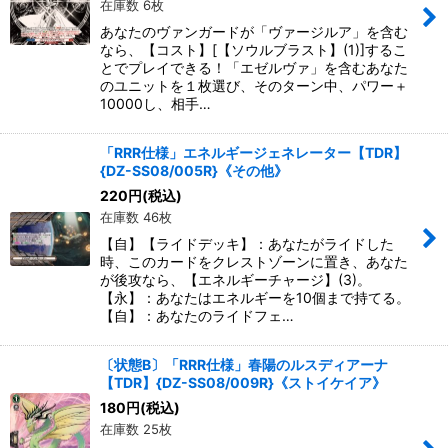
在庫数 6枚
あなたのヴァンガードが「ヴァージルア」を含む
なら、【コスト】[【ソウルブラスト】(1)]するこ
とでプレイできる！「エゼルヴァ」を含むあなた
のユニットを１枚選び、そのターン中、パワー＋
10000し、相手…
「RRR仕様」エネルギージェネレーター【TDR】
{DZ-SS08/005R}《その他》
220
円
(税込)
在庫数 46枚
【自】【ライドデッキ】：あなたがライドした
時、このカードをクレストゾーンに置き、あなた
が後攻なら、【エネルギーチャージ】(3)。
【永】：あなたはエネルギーを10個まで持てる。
【自】：あなたのライドフェ…
〔状態B〕「RRR仕様」春陽のルスディアーナ
【TDR】{DZ-SS08/009R}《ストイケイア》
180
円
(税込)
在庫数 25枚