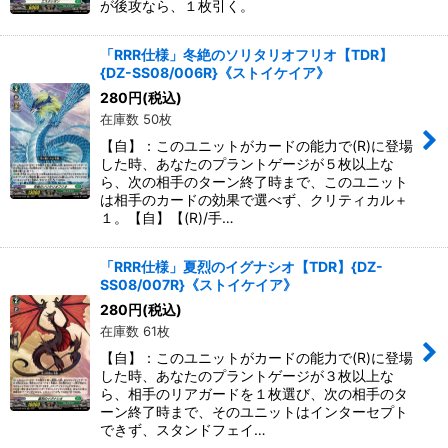
が後攻なら、１枚引く。
「RRR仕様」冬絶のソリタリオフリオ【TDR】
{DZ-SS08/006R}《ストイケイア》
280
円
(税込)
在庫数 50枚
【自】：このユニットがカードの能力で(R)に登場
した時、あなたのプラントゲージが５枚以上な
ら、次の相手のターン終了時まで、このユニット
は相手のカードの効果で選べず、クリティカル＋
１。【自】【(R)/手…
「RRR仕様」夏烈のイグナシオ【TDR】{DZ-
SS08/007R}《ストイケイア》
280
円
(税込)
在庫数 61枚
【自】：このユニットがカードの能力で(R)に登場
した時、あなたのプラントゲージが３枚以上な
ら、相手のリアガードを１枚選び、次の相手のタ
ーン終了時まで、そのユニットはインターセプト
できず、スタンドフェイ…