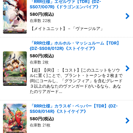
「RRR仕様」エゼルヴァ【TDR】{DZ-
SS07/007R}《ドラゴンエンパイア》
580
円
(税込)
在庫数 22枚
【メイトユニット】－「ヴァージルア」
「RRR仕様」ホルホル・マッシュルーム【TDR】
{DZ-SS08/012R}《ストイケイア》
580
円
(税込)
在庫数 2枚
【起】【(R)】：【コスト】[このユニットをソウ
ルに置く]ことで、プラント・トークンを２枚まで
(R)にコールし、「グランフィア」を含むグレード
３以上のあなたのヴァンガードがいるなら、あな
たのリアガード…
「RRR仕様」カラスギ・ペッパー【TDR】{DZ-
SS08/014R}《ストイケイア》
580
円
(税込)
在庫数 21枚
-