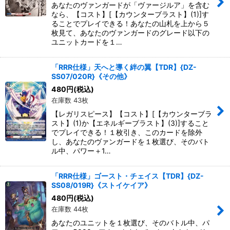
あなたのヴァンガードが「ヴァージルア」を含む
なら、【コスト】[【カウンターブラスト】(1)]す
ることでプレイできる！あなたの山札を上から５
枚見て、あなたのヴァンガードのグレード以下の
ユニットカードを１…
「RRR仕様」天へと導く絆の翼【TDR】{DZ-
SS07/020R}《その他》
480
円
(税込)
在庫数 43枚
【レガリスピース】【コスト】[【カウンターブラ
スト】(1)か【エネルギーブラスト】(3)]すること
でプレイできる！１枚引き、このカードを除外
し、あなたのヴァンガードを１枚選び、そのバト
ル中、パワー＋1…
「RRR仕様」ゴースト・チェイス【TDR】{DZ-
SS08/019R}《ストイケイア》
480
円
(税込)
在庫数 44枚
あなたのユニットを１枚選び、そのバトル中、パ