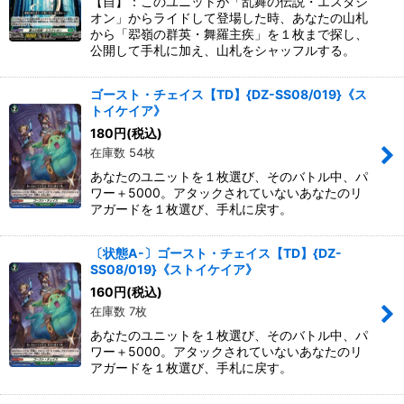
【自】：このユニットが「乱舞の伝説・エスタシ
オン」からライドして登場した時、あなたの山札
から「翆嶺の群英・舞羅主疾」を１枚まで探し、
公開して手札に加え、山札をシャッフルする。
ゴースト・チェイス【TD】{DZ-SS08/019}《ス
トイケイア》
180
円
(税込)
在庫数 54枚
あなたのユニットを１枚選び、そのバトル中、パ
ワー＋5000。アタックされていないあなたのリ
アガードを１枚選び、手札に戻す。
〔状態A-〕ゴースト・チェイス【TD】{DZ-
SS08/019}《ストイケイア》
160
円
(税込)
在庫数 7枚
あなたのユニットを１枚選び、そのバトル中、パ
ワー＋5000。アタックされていないあなたのリ
アガードを１枚選び、手札に戻す。