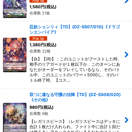
1,580
円
(税込)
在庫数 21枚
忍妖シェンリィ【TD】{DZ-SS07/010}《ドラゴ
ンエンパイア》
1,380
円
(税込)
在庫数 22枚
【自】【(R)】：このユニットがブーストした時、
相手のリアガードが１枚以下か、このターンにあ
なたがオーダーをプレイしているなら、そのバト
ル中、このユニットのパワー＋5000し、そのバ
トル終了時、【コス…
双つに連なる守護の法陣【TD】{DZ-SS08/020}
《その他》
980
円
(税込)
在庫数 9枚
【レガリスピース】（レガリスピースはデッキに
合計１枚だけ入れられ、ファイト中に合計１回だ
け使える）アタックされているあなたのユニット