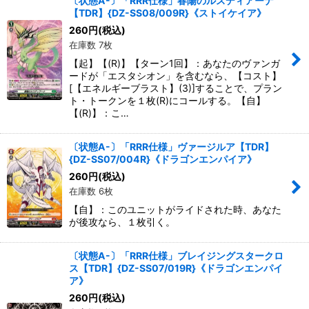
〔状態A-〕「RRR仕様」春陽のルスディアーナ
【TDR】{DZ-SS08/009R}《ストイケイア》
260
円
(税込)
在庫数 7枚
【起】【(R)】【ターン1回】：あなたのヴァンガ
ードが「エスタシオン」を含むなら、【コスト】
[【エネルギーブラスト】(3)]することで、プラン
ト・トークンを１枚(R)にコールする。【自】
【(R)】：こ…
〔状態A-〕「RRR仕様」ヴァージルア【TDR】
{DZ-SS07/004R}《ドラゴンエンパイア》
260
円
(税込)
在庫数 6枚
【自】：このユニットがライドされた時、あなた
が後攻なら、１枚引く。
〔状態A-〕「RRR仕様」ブレイジングスタークロ
ス【TDR】{DZ-SS07/019R}《ドラゴンエンパイ
ア》
260
円
(税込)