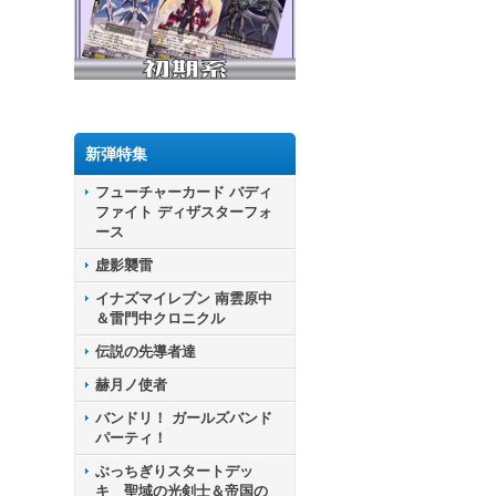
新弾特集
フューチャーカード バディ
ファイト ディザスターフォ
ース
虚影襲雷
イナズマイレブン 南雲原中
＆雷門中クロニクル
伝説の先導者達
赫月ノ使者
バンドリ！ ガールズバンド
パーティ！
ぶっちぎりスタートデッ
キ 聖域の光剣士＆帝国の