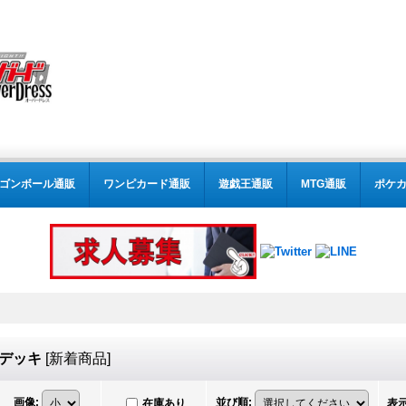
ゴンボール通販
ワンピカード通販
遊戯王通販
MTG通販
ポケ
トデッキ
[
新着商品
]
画像
:
並び順
:
在庫あり
表