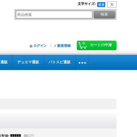
文字サイズ
:
0
カートの中身
ログイン
新規登録
カ通販
デュエマ通販
バトスピ通販
示方法
: