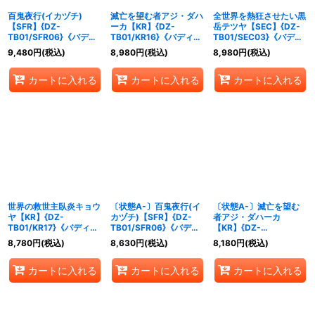
百鬼夜行(イカヅチ)
滅亡を望む者アジ・ダハ
全世界を熱狂させたい黒
【SFR】{DZ-
ーカ【KR】{DZ-
岳テツヤ【SEC】{DZ-
TB01/SFR06}《バディ
TB01/KR16}《バディフ
TB01/SEC03}《バディ
ファイト》
ァイト》
ファイト》
9,480
円
(税込)
8,980
円
(税込)
8,980
円
(税込)
カートに入れる
カートに入れる
カートに入れる
世界の救世主臥炎キョウ
〔状態A-〕百鬼夜行(イ
〔状態A-〕滅亡を望む
ヤ【KR】{DZ-
カヅチ)【SFR】{DZ-
者アジ・ダハーカ
TB01/KR17}《バディフ
TB01/SFR06}《バディ
【KR】{DZ-
ァイト》
ファイト》
TB01/KR16}《バディフ
8,780
円
(税込)
8,630
円
(税込)
8,180
円
(税込)
ァイト》
カートに入れる
カートに入れる
カートに入れる