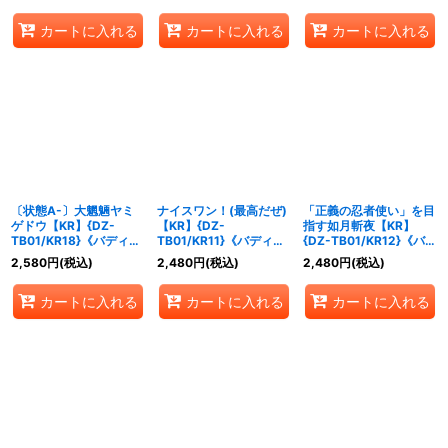
カートに入れる
カートに入れる
カートに入れる
〔状態A-〕大魍魎ヤミ
ナイスワン！(最高だぜ)
「正義の忍者使い」を目
ゲドウ【KR】{DZ-
【KR】{DZ-
指す如月斬夜【KR】
TB01/KR18}《バディフ
TB01/KR11}《バディフ
{DZ-TB01/KR12}《バデ
ァイト》
ァイト》
ィファイト》
2,580
円
(税込)
2,480
円
(税込)
2,480
円
(税込)
カートに入れる
カートに入れる
カートに入れる