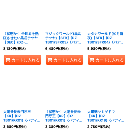
〔状態A-〕全世界を熱
マジックワールド(黒岳
カタナワールド(如月斬
狂させたい黒岳テツヤ
テツヤ)【SFR】{DZ-
夜)【SFR】{DZ-
【SEC】{DZ-
TB01/SFR03}《バディ
TB01/SFR04}《バディ
TB01/SEC03}《バディ
ファイト》
ファイト》
8,180
円
(税込)
6,480
円
(税込)
5,980
円
(税込)
ファイト》
カートに入れる
カートに入れる
カートに入れる
太陽番長未門牙王
〔状態A-〕太陽番長未
大魍魎ヤミゲドウ
【KR】{DZ-
門牙王【KR】{DZ-
【KR】{DZ-
TB01/KR01}《バディフ
TB01/KR01}《バディフ
TB01/KR18}《バディフ
ァイト》
ァイト》
ァイト》
3,680
円
(税込)
3,380
円
(税込)
2,780
円
(税込)