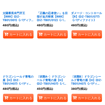
太陽番長未門牙王
「正義の忍者使い」を目
ダメージ・コントロール
【RRR】{DZ-
指す如月斬夜【RRR】
【R】{DZ-TB01/077}
TB01/001}《バディファ
{DZ-TB01/012}《バデ
《バディファイト》
イト》
ィファイト》
480
円
(税込)
480
円
(税込)
480
円
(税込)
カートに入れる
カートに入れる
カートに入れる
ドラゴンシールド青竜の
〔状態A-〕ドラゴンシ
〔状態B〕ドラゴンシー
盾【H】{DZ-
ールド青竜の盾【H】
ルド青竜の盾【H】{DZ-
TB01/H07}《バディフ
{DZ-TB01/H07}《バデ
TB01/H07}《バディフ
ァイト》
ィファイト》
ァイト》
480
円
(税込)
450
円
(税込)
380
円
(税込)
カートに入れる
カートに入れる
カートに入れる