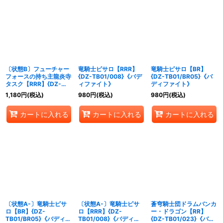
〔状態B〕フューチャー
竜騎士ピサロ【RRR】
竜騎士ピサロ【BR】
フォースの持ち主龍炎寺
{DZ-TB01/008}《バデ
{DZ-TB01/BR05}《バ
タスク【RRR】{DZ-
ィファイト》
ディファイト》
TB01/002}《バディフ
1,180
円
(税込)
980
円
(税込)
980
円
(税込)
ァイト》
カートに入れる
カートに入れる
カートに入れる
〔状態A-〕竜騎士ピサ
〔状態A-〕竜騎士ピサ
蒼穹騎士団ドラムバンカ
ロ【BR】{DZ-
ロ【RRR】{DZ-
ー・ドラゴン【RR】
TB01/BR05}《バディフ
TB01/008}《バディフ
{DZ-TB01/023}《バデ