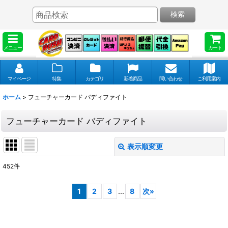
検索
メニュー
カート
マイページ
特集
カテゴリ
新着商品
問い合わせ
ご利用案内
ホーム
>
フューチャーカード バディファイト
フューチャーカード バディファイト
表示順変更
閉じる
452
件
表示数
:
1
2
3
...
8
次
»
並び順
: