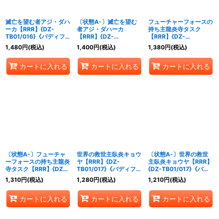
滅亡を望む者アジ・ダハ
〔状態A-〕滅亡を望む
フューチャーフォースの
ーカ【RRR】{DZ-
者アジ・ダハーカ
持ち主龍炎寺タスク
TB01/016}《バディファ
【RRR】{DZ-
【RRR】{DZ-
イト》
TB01/016}《バディファ
TB01/002}《バディフ
1,480
円
(税込)
1,400
円
(税込)
1,380
円
(税込)
イト》
ァイト》
カートに入れる
カートに入れる
カートに入れる
〔状態A-〕フューチャ
世界の救世主臥炎キョウ
〔状態A-〕世界の救世
ーフォースの持ち主龍炎
ヤ【RRR】{DZ-
主臥炎キョウヤ【RRR】
寺タスク【RRR】{DZ-
TB01/017}《バディファ
{DZ-TB01/017}《バデ
TB01/002}《バディフ
イト》
ィファイト》
1,310
円
(税込)
1,280
円
(税込)
1,210
円
(税込)
ァイト》
カートに入れる
カートに入れる
カートに入れる