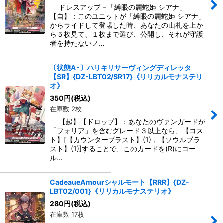
ドレスアップ－「縛眼の麗蛇姫 シアナ」
【自】：このユニットが「縛眼の麗蛇姫 シアナ」
からライドして登場した時、あなたの山札を上か
ら５枚見て、１枚まで選び、公開し、それが守護
者を持たないノ…
〔状態A-〕ハリキリサーヴィングディレッタ
【SR】{DZ-LBT02/SR17}《リリカルモナステリ
オ》
350
円
(税込)
在庫数 2枚
【起】【ドロップ】：あなたのヴァンガードが
「フォリア」を含むグレード３以上なら、【コス
ト】[【カウンターブラスト】(1)，【ソウルブラ
スト】(1)]することで、このカードを(R)にコー
ル…
CadeaueAmourシャルモート【RRR】{DZ-
LBT02/001}《リリカルモナステリオ》
280
円
(税込)
在庫数 17枚