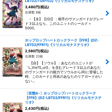
LBT02/TGR+02}《リリカルモナステリオ》
3,480
円
(税込)
在庫数 8枚
- 【永】【(G)】：相手のヴァンガードがグレー
ド３以上なら、このユニットのシールド＋
5000。
ホップロップハートロックラーク【FFR】{DZ-
LBT02/FFR11}《リリカルモナステリオ》
2,580
円
(税込)
在庫数 20枚
【自】【ソウル】：あなたのユニットが
「L_Vre?S_urS」を含むグレード３以上のあなた
のヴァンガードの能力でソウルから(R)に登場した
時、このカードと同名のあなたのリアガードがい
ない…
〔状態A-〕ホップロップハートロックラーク
【FFR】{DZ-LBT02/FFR11}《リリカルモナステ
リオ》
2,430
円
(税込)