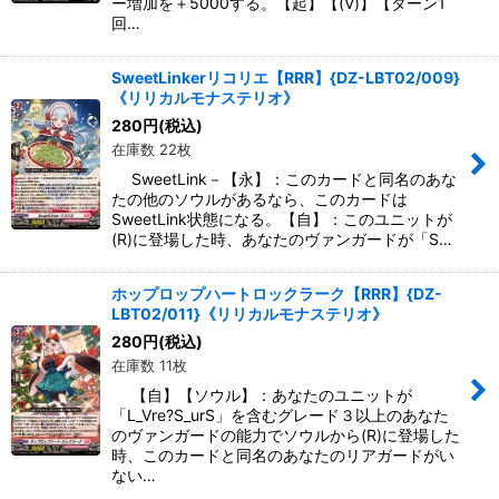
ー増加を＋5000する。【起】【(V)】【ターン1
回…
SweetLinkerリコリエ【RRR】{DZ-LBT02/009}
《リリカルモナステリオ》
280
円
(税込)
在庫数 22枚
SweetLink－【永】：このカードと同名のあな
たの他のソウルがあるなら、このカードは
SweetLink状態になる。【自】：このユニットが
(R)に登場した時、あなたのヴァンガードが「S…
ホップロップハートロックラーク【RRR】{DZ-
LBT02/011}《リリカルモナステリオ》
280
円
(税込)
在庫数 11枚
【自】【ソウル】：あなたのユニットが
「L_Vre?S_urS」を含むグレード３以上のあなた
のヴァンガードの能力でソウルから(R)に登場した
時、このカードと同名のあなたのリアガードがい
ない…