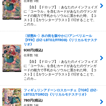
在庫数 9枚
【自】【ドロップ】：あなたのメインフェイズ
に「コーラル」を含むカードがあなたのヴァンガ
ードの能力で手札からソウルに置かれた時、【コ
スト】[【カウンターブラスト】(1)]することで、
このカ…
〔状態A-〕水の街を賑やかに!アンベリエール
【FFR】{DZ-LBT02/FFR08}《リリカルモナステ
リオ》
930
円
(税込)
在庫数 1枚
【自】【ドロップ】：あなたのメインフェイズ
に「コーラル」を含むカードがあなたのヴァンガ
ードの能力で手札からソウルに置かれた時、【コ
スト】[【カウンターブラスト】(1)]することで、
このカ…
フィギュリンアドーンロスカーチェ【TGR】{DZ-
LBT02/TGR02}《リリカルモナステリオ》
780
円
(税込)
在庫数 5枚