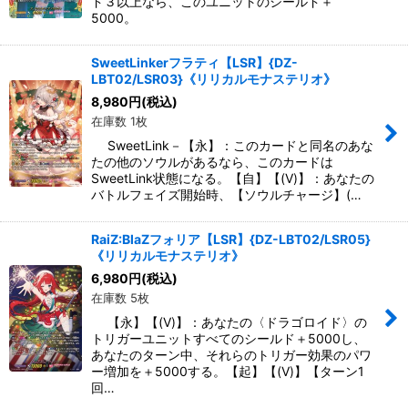
ド３以上なら、このユニットのシールド＋
5000。
SweetLinkerフラティ【LSR】{DZ-
LBT02/LSR03}《リリカルモナステリオ》
8,980
円
(税込)
在庫数 1枚
SweetLink－【永】：このカードと同名のあな
たの他のソウルがあるなら、このカードは
SweetLink状態になる。【自】【(V)】：あなたの
バトルフェイズ開始時、【ソウルチャージ】(…
RaiZ:BlaZフォリア【LSR】{DZ-LBT02/LSR05}
《リリカルモナステリオ》
6,980
円
(税込)
在庫数 5枚
【永】【(V)】：あなたの〈ドラゴロイド〉の
トリガーユニットすべてのシールド＋5000し、
あなたのターン中、それらのトリガー効果のパワ
ー増加を＋5000する。【起】【(V)】【ターン1
回…