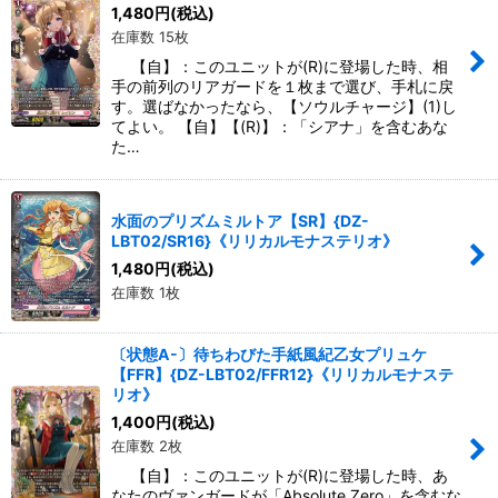
1,480
円
(税込)
在庫数 15枚
【自】：このユニットが(R)に登場した時、相
手の前列のリアガードを１枚まで選び、手札に戻
す。選ばなかったなら、【ソウルチャージ】(1)し
てよい。 【自】【(R)】：「シアナ」を含むあな
た…
水面のプリズムミルトア【SR】{DZ-
LBT02/SR16}《リリカルモナステリオ》
1,480
円
(税込)
在庫数 1枚
〔状態A-〕待ちわびた手紙風紀乙女プリュケ
【FFR】{DZ-LBT02/FFR12}《リリカルモナステ
リオ》
1,400
円
(税込)
在庫数 2枚
【自】：このユニットが(R)に登場した時、あ
なたのヴァンガードが「Absolute Zero」を含むな