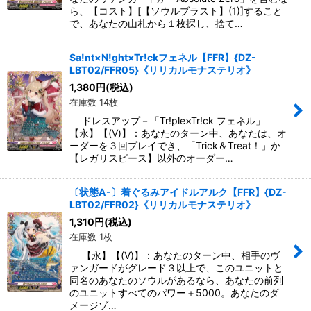
ら、【コスト】[【ソウルブラスト】(1)]すること
で、あなたの山札から１枚探し、捨て…
Sa!nt×N!ght×Tr!ckフェネル【FFR】{DZ-
LBT02/FFR05}《リリカルモナステリオ》
1,380
円
(税込)
在庫数 14枚
ドレスアップ－「Tr!ple×Tr!ck フェネル」
【永】【(V)】：あなたのターン中、あなたは、オ
ーダーを３回プレイでき、「Trick＆Treat！」か
【レガリスピース】以外のオーダー…
〔状態A-〕着ぐるみアイドルアルク【FFR】{DZ-
LBT02/FFR02}《リリカルモナステリオ》
1,310
円
(税込)
在庫数 1枚
【永】【(V)】：あなたのターン中、相手のヴ
ァンガードがグレード３以上で、このユニットと
同名のあなたのソウルがあるなら、あなたの前列
のユニットすべてのパワー＋5000。あなたのダ
メージゾ…