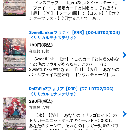
ドレスアップ－「L_Vre?S_urS シャルモート」
（ファイト中、指定カードと同名としても扱う）
【起】【(V)】【ターン1回】：【コスト】[【カウ
ンターブラスト】(1)]することで、あ…
SweetLinkerフラティ【RRR】{DZ-LBT02/004}
《リリカルモナステリオ》
280
円
(税込)
在庫数 18枚
SweetLink－【永】：このカードと同名のあな
たの他のソウルがあるなら、このカードは
SweetLink状態になる。【自】【(V)】：あなたの
バトルフェイズ開始時、【ソウルチャージ】(…
RaiZ:BlaZフォリア【RRR】{DZ-LBT02/006}
《リリカルモナステリオ》
280
円
(税込)
在庫数 27枚
【永】【(V)】：あなたの〈ドラゴロイド〉の
トリガーユニットすべてのシールド＋5000し、
あなたのターン中、それらのトリガー効果のパワ