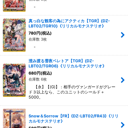
-
真っ白な観客の為にアクティカ【TGR】{DZ-
LBT02/TGR10}《リリカルモナステリオ》
780
円
(税込)
在庫数 3枚
-
澄み渡る雪夜ベレトア【TGR】{DZ-
LBT02/TGR06}《リリカルモナステリオ》
680
円
(税込)
在庫数 6枚
【永】【(G)】：相手のヴァンガードがグレー
ド３以上なら、このユニットのシールド＋
5000。
Snow＆Sorrow【FR】{DZ-LBT02/FR43}《リリ
カルモナステリオ》