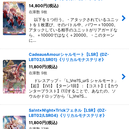
絞り込む
14,800
円
(税込)
在庫数 9枚
以下を１つ行う。・アタックされているユニッ
トを１枚選び、そのバトル中、パワー＋10000。
アタックしている相手のユニットがリアガードな
ら、＋10000ではなく＋20000。・このターン
に…
CadeaueAmourシャルモート【LSR】{DZ-
LBT02/LSR01}《リリカルモナステリオ》
11,800
円
(税込)
在庫数 9枚
ドレスアップ－「L_Vre?S_urS シャルモート」
【起】【(V)】【ターン1回】：【コスト】[【カウ
ンターブラスト】(1)]することで、あなたの、ソ
ウルかドロップから「L_Vre?S…
Sa!nt×N!ght×Tr!ckフェネル【LSR】{DZ-
LBT02/LSR04}《リリカルモナステリオ》
11,800
円
(税込)
在庫数 13枚