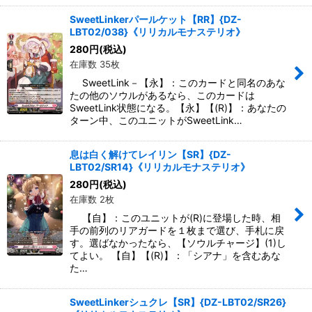
SweetLinkerパールケット【RR】{DZ-
LBT02/038}《リリカルモナステリオ》
280
円
(税込)
在庫数 35枚
SweetLink－【永】：このカードと同名のあな
たの他のソウルがあるなら、このカードは
SweetLink状態になる。【永】【(R)】：あなたの
ターン中、このユニットがSweetLink…
息は白く解けてレイリン【SR】{DZ-
LBT02/SR14}《リリカルモナステリオ》
280
円
(税込)
在庫数 2枚
【自】：このユニットが(R)に登場した時、相
手の前列のリアガードを１枚まで選び、手札に戻
す。選ばなかったなら、【ソウルチャージ】(1)し
てよい。 【自】【(R)】：「シアナ」を含むあな
た…
SweetLinkerシュクレ【SR】{DZ-LBT02/SR26}