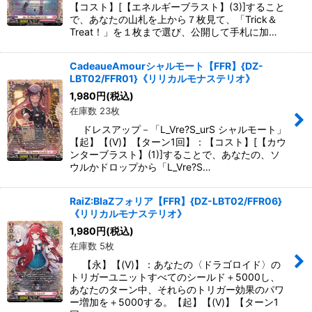
【コスト】[【エネルギーブラスト】(3)]すること
で、あなたの山札を上から７枚見て、「Trick＆
Treat！」を１枚まで選び、公開して手札に加…
CadeaueAmourシャルモート【FFR】{DZ-
LBT02/FFR01}《リリカルモナステリオ》
1,980
円
(税込)
在庫数 23枚
ドレスアップ－「L_Vre?S_urS シャルモート」
【起】【(V)】【ターン1回】：【コスト】[【カウ
ンターブラスト】(1)]することで、あなたの、ソ
ウルかドロップから「L_Vre?S…
RaiZ:BlaZフォリア【FFR】{DZ-LBT02/FFR06}
《リリカルモナステリオ》
1,980
円
(税込)
在庫数 5枚
【永】【(V)】：あなたの〈ドラゴロイド〉の
トリガーユニットすべてのシールド＋5000し、
あなたのターン中、それらのトリガー効果のパワ
ー増加を＋5000する。【起】【(V)】【ターン1