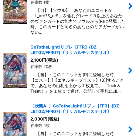
在庫数 1枚
【自】【ソウル】：あなたのユニットが
「L_Vre?S_urS」を含むグレード３以上のあなた
のヴァンガードの能力でソウルから(R)に登場した
時、このカードと同名のあなたのリアガードがい
ない…
GoTotheLight!リプレ【FFR】{DZ-
LBT02/FFR07}《リリカルモナステリオ》
2,180
円
(税込)
在庫数 20枚
【自】：このユニットが(R)に登場した時、
【コスト】[【エネルギーブラスト】(3)]すること
で、あなたの山札を上から７枚見て、「Trick＆
Treat！」を１枚まで選び、公開して手札に加…
〔状態A-〕GoTotheLight!リプレ【FFR】{DZ-
LBT02/FFR07}《リリカルモナステリオ》
2,030
円
(税込)
在庫数 4枚
【自】：このユニットが(R)に登場した時、