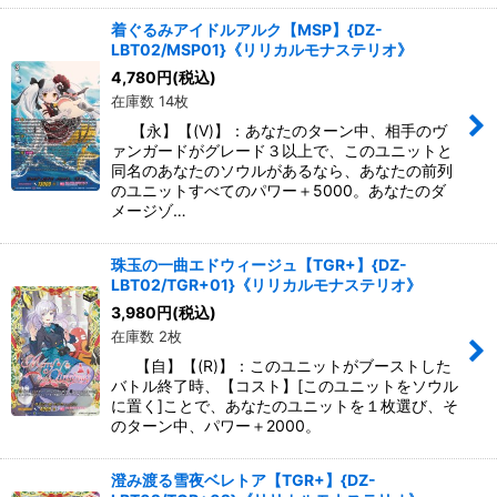
着ぐるみアイドルアルク【MSP】{DZ-
LBT02/MSP01}《リリカルモナステリオ》
4,780
円
(税込)
在庫数 14枚
【永】【(V)】：あなたのターン中、相手のヴ
ァンガードがグレード３以上で、このユニットと
同名のあなたのソウルがあるなら、あなたの前列
のユニットすべてのパワー＋5000。あなたのダ
メージゾ…
珠玉の一曲エドウィージュ【TGR+】{DZ-
LBT02/TGR+01}《リリカルモナステリオ》
3,980
円
(税込)
在庫数 2枚
【自】【(R)】：このユニットがブーストした
バトル終了時、【コスト】[このユニットをソウル
に置く]ことで、あなたのユニットを１枚選び、そ
のターン中、パワー＋2000。
澄み渡る雪夜ベレトア【TGR+】{DZ-