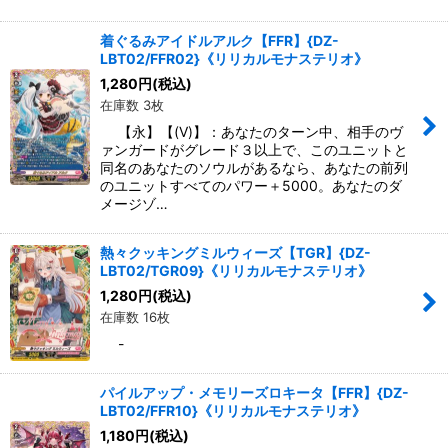
着ぐるみアイドルアルク【FFR】{DZ-
LBT02/FFR02}《リリカルモナステリオ》
1,280
円
(税込)
在庫数 3枚
【永】【(V)】：あなたのターン中、相手のヴ
ァンガードがグレード３以上で、このユニットと
同名のあなたのソウルがあるなら、あなたの前列
のユニットすべてのパワー＋5000。あなたのダ
メージゾ…
熱々クッキングミルウィーズ【TGR】{DZ-
LBT02/TGR09}《リリカルモナステリオ》
1,280
円
(税込)
在庫数 16枚
-
パイルアップ・メモリーズロキータ【FFR】{DZ-
LBT02/FFR10}《リリカルモナステリオ》
1,180
円
(税込)