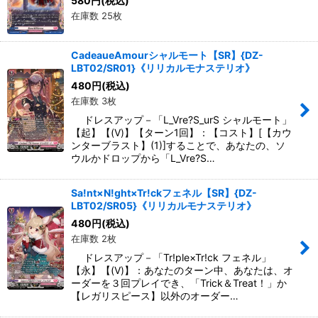
580
円
(税込)
在庫数 25枚
CadeaueAmourシャルモート【SR】{DZ-
LBT02/SR01}《リリカルモナステリオ》
480
円
(税込)
在庫数 3枚
ドレスアップ－「L_Vre?S_urS シャルモート」
【起】【(V)】【ターン1回】：【コスト】[【カウ
ンターブラスト】(1)]することで、あなたの、ソ
ウルかドロップから「L_Vre?S…
Sa!nt×N!ght×Tr!ckフェネル【SR】{DZ-
LBT02/SR05}《リリカルモナステリオ》
480
円
(税込)
在庫数 2枚
ドレスアップ－「Tr!ple×Tr!ck フェネル」
【永】【(V)】：あなたのターン中、あなたは、オ
ーダーを３回プレイでき、「Trick＆Treat！」か
【レガリスピース】以外のオーダー…