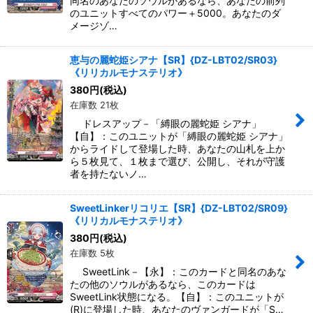
同名のあなたのソウルがあるなら、あなたの前列
のユニットすべてのパワー＋5000。あなたのダ
メージゾ…
恵与の麗蛇姫シアナ【SR】{DZ-LBT02/SR03}
《リリカルモナステリオ》
380
円
(税込)
在庫数 21枚
ドレスアップ－「縛眼の麗蛇姫 シアナ」
【自】：このユニットが「縛眼の麗蛇姫 シアナ」
からライドして登場した時、あなたの山札を上か
ら５枚見て、１枚まで選び、公開し、それが守護
者を持たないノ…
SweetLinkerリコリエ【SR】{DZ-LBT02/SR09}
《リリカルモナステリオ》
380
円
(税込)
在庫数 5枚
SweetLink－【永】：このカードと同名のあな
たの他のソウルがあるなら、このカードは
SweetLink状態になる。【自】：このユニットが
(R)に登場した時、あなたのヴァンガードが「S…