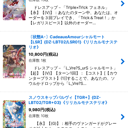
ドレスアップ－「Tr!ple×Tr!ck フェネル」
【永】【(V)】：あなたのターン中、あなたは、オ
ーダーを３回プレイでき、「Trick＆Treat！」か
【レガリスピース】以外のオーダー…
〔状態A-〕CadeaueAmourシャルモート
【LSR】{DZ-LBT02/LSR01}《リリカルモナステ
リオ》
10,800
円
(税込)
在庫数 1枚
ドレスアップ－「L_Vre?S_urS シャルモート」
【起】【(V)】【ターン1回】：【コスト】[【カウ
ンターブラスト】(1)]することで、あなたの、ソ
ウルかドロップから「L_Vre?S…
スノウスキップパルヴィ【TGR+】{DZ-
LBT02/TGR+03}《リリカルモナステリオ》
9,980
円
(税込)
在庫数 10枚
【永】【(G)】：相手のヴァンガードがグレー