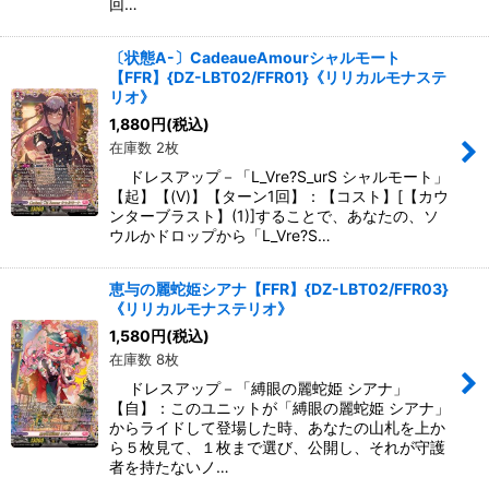
回…
〔状態A-〕CadeaueAmourシャルモート
【FFR】{DZ-LBT02/FFR01}《リリカルモナステ
リオ》
1,880
円
(税込)
在庫数 2枚
ドレスアップ－「L_Vre?S_urS シャルモート」
【起】【(V)】【ターン1回】：【コスト】[【カウ
ンターブラスト】(1)]することで、あなたの、ソ
ウルかドロップから「L_Vre?S…
恵与の麗蛇姫シアナ【FFR】{DZ-LBT02/FFR03}
《リリカルモナステリオ》
1,580
円
(税込)
在庫数 8枚
ドレスアップ－「縛眼の麗蛇姫 シアナ」
【自】：このユニットが「縛眼の麗蛇姫 シアナ」
からライドして登場した時、あなたの山札を上か
ら５枚見て、１枚まで選び、公開し、それが守護
者を持たないノ…