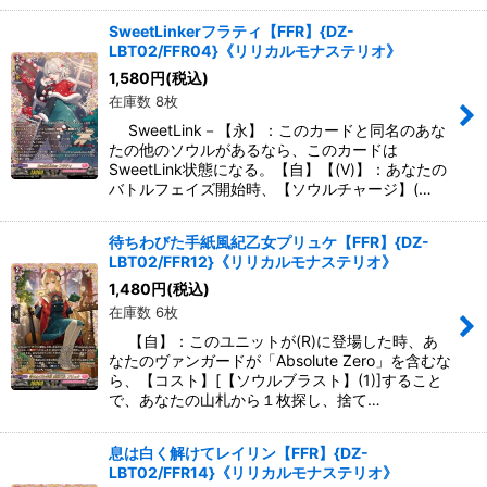
SweetLinkerフラティ【FFR】{DZ-
LBT02/FFR04}《リリカルモナステリオ》
1,580
円
(税込)
在庫数 8枚
SweetLink－【永】：このカードと同名のあな
たの他のソウルがあるなら、このカードは
SweetLink状態になる。【自】【(V)】：あなたの
バトルフェイズ開始時、【ソウルチャージ】(…
待ちわびた手紙風紀乙女プリュケ【FFR】{DZ-
LBT02/FFR12}《リリカルモナステリオ》
1,480
円
(税込)
在庫数 6枚
【自】：このユニットが(R)に登場した時、あ
なたのヴァンガードが「Absolute Zero」を含むな
ら、【コスト】[【ソウルブラスト】(1)]すること
で、あなたの山札から１枚探し、捨て…
息は白く解けてレイリン【FFR】{DZ-
LBT02/FFR14}《リリカルモナステリオ》