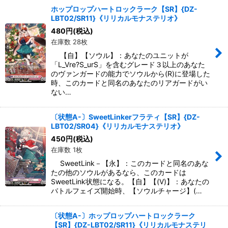
ホップロップハートロックラーク【SR】{DZ-
LBT02/SR11}《リリカルモナステリオ》
480
円
(税込)
在庫数 28枚
【自】【ソウル】：あなたのユニットが
「L_Vre?S_urS」を含むグレード３以上のあなた
のヴァンガードの能力でソウルから(R)に登場した
時、このカードと同名のあなたのリアガードがい
ない…
〔状態A-〕SweetLinkerフラティ【SR】{DZ-
LBT02/SR04}《リリカルモナステリオ》
450
円
(税込)
在庫数 1枚
SweetLink－【永】：このカードと同名のあな
たの他のソウルがあるなら、このカードは
SweetLink状態になる。【自】【(V)】：あなたの
バトルフェイズ開始時、【ソウルチャージ】(…
〔状態A-〕ホップロップハートロックラーク
【SR】{DZ-LBT02/SR11}《リリカルモナステリ