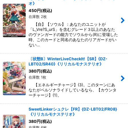
オ》
450
円
(税込)
在庫数 2枚
【自】【ソウル】：あなたのユニットが
「L_Vre?S_urS」を含むグレード３以上のあなた
のヴァンガードの能力でソウルから(R)に登場した
時、このカードと同名のあなたのリアガードがい
ない…
〔状態B〕WinterLiveCheckIt!【SR】{DZ-
LBT02/SR40}《リリカルモナステリオ》
380
円
(税込)
在庫数 1枚
【エネルギーチャージ】(3)。このターンにあ
なたがペルソナライドしているなら、【カウンタ
ーチャージ】(1)。
SweetLinkerシュクレ【FR】{DZ-LBT02/FR08}
《リリカルモナステリオ》
380
円
(税込)
在庫数 6枚