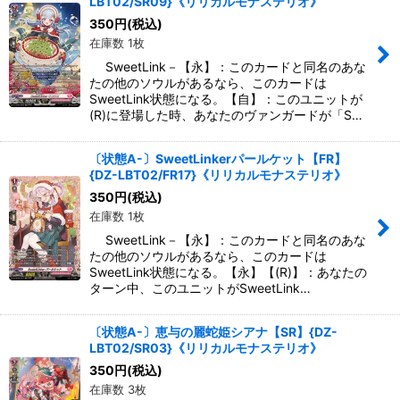
LBT02/SR09}《リリカルモナステリオ》
350
円
(税込)
在庫数 1枚
SweetLink－【永】：このカードと同名のあな
たの他のソウルがあるなら、このカードは
SweetLink状態になる。【自】：このユニットが
(R)に登場した時、あなたのヴァンガードが「S…
〔状態A-〕SweetLinkerパールケット【FR】
{DZ-LBT02/FR17}《リリカルモナステリオ》
350
円
(税込)
在庫数 1枚
SweetLink－【永】：このカードと同名のあな
たの他のソウルがあるなら、このカードは
SweetLink状態になる。【永】【(R)】：あなたの
ターン中、このユニットがSweetLink…
〔状態A-〕恵与の麗蛇姫シアナ【SR】{DZ-
LBT02/SR03}《リリカルモナステリオ》
350
円
(税込)
在庫数 3枚