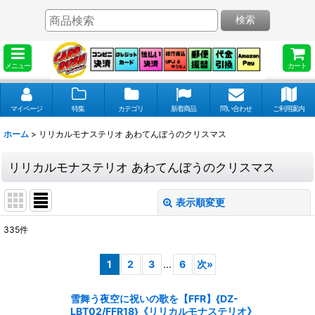
検索
メニュー
カート
マイページ
特集
カテゴリ
新着商品
問い合わせ
ご利用案内
ホーム
>
リリカルモナステリオ あわてんぼうのクリスマス
リリカルモナステリオ あわてんぼうのクリスマス
表示順変更
閉じる
335
件
表示数
:
1
2
3
...
6
次
»
並び順
:
雪舞う夜空に祝いの歌を【FFR】{DZ-
LBT02/FFR18}《リリカルモナステリオ》