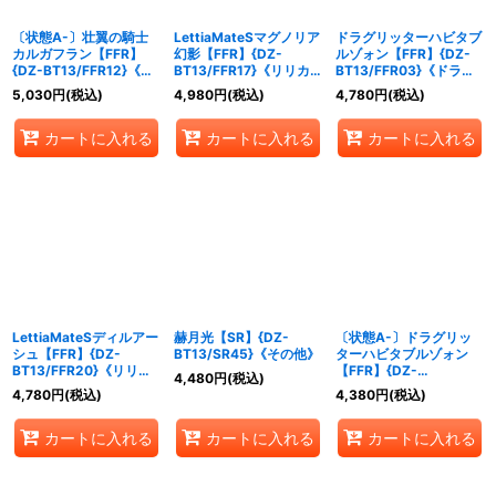
〔状態A-〕壮翼の騎士
LettiaMateSマグノリア
ドラグリッターハビタブ
カルガフラン【FFR】
幻影【FFR】{DZ-
ルゾォン【FFR】{DZ-
{DZ-BT13/FFR12}《ケ
BT13/FFR17}《リリカ
BT13/FFR03}《ドラゴ
テルサンクチュアリ》
ルモナステリオ》
ンエンパイア》
5,030
円
(税込)
4,980
円
(税込)
4,780
円
(税込)
カートに入れる
カートに入れる
カートに入れる
LettiaMateSディルアー
赫月光【SR】{DZ-
〔状態A-〕ドラグリッ
シュ【FFR】{DZ-
BT13/SR45}《その他》
ターハビタブルゾォン
BT13/FFR20}《リリカ
【FFR】{DZ-
4,480
円
(税込)
ルモナステリオ》
BT13/FFR03}《ドラゴ
4,780
円
(税込)
4,380
円
(税込)
ンエンパイア》
カートに入れる
カートに入れる
カートに入れる