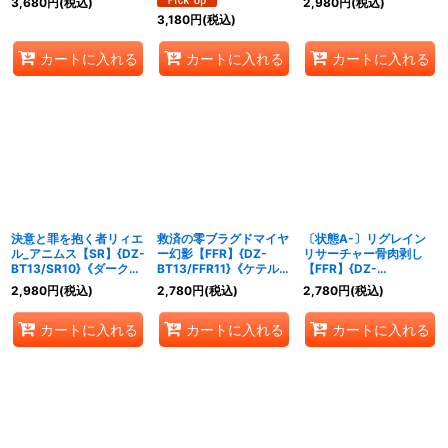
3,680
円
(税込)
2,980
円
(税込)
アリ》
アリ》
3,180
円
(税込)
カートに入れる
カートに入れる
カートに入れる
決意と罪を抱く者リィエ
救済の零ブラグドマイヤ
〔状態A-〕リグレイン
ル_アニムス【SR】{DZ-
ー幻影【FFR】{DZ-
リサーチャー骨肉剥し
BT13/SR10}《ダークス
BT13/FFR11}《ケテルサ
【FFR】{DZ-
テイツ/ケテルサンクチ
ンクチュアリ》
BT13/FFR10}《ブラン
2,980
円
(税込)
2,780
円
(税込)
2,780
円
(税込)
ュアリ》
トゲート》
カートに入れる
カートに入れる
カートに入れる