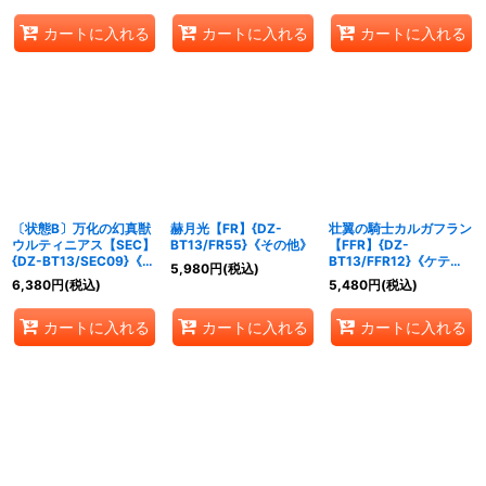
カートに入れる
カートに入れる
カートに入れる
〔状態B〕万化の幻真獣
赫月光【FR】{DZ-
壮翼の騎士カルガフラン
ウルティニアス【SEC】
BT13/FR55}《その他》
【FFR】{DZ-
{DZ-BT13/SEC09}《リ
BT13/FFR12}《ケテル
5,980
円
(税込)
リカルモナステリオ》
サンクチュアリ》
6,380
円
(税込)
5,480
円
(税込)
カートに入れる
カートに入れる
カートに入れる