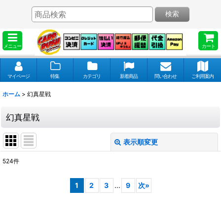
検索
メニュー
カート
マイページ
特集
カテゴリ
新着商品
問い合わせ
ご利用案内
ホーム
>
幻真星戦
幻真星戦
表示順変更
閉じる
524
件
表示数
:
1
2
3
...
9
次
»
並び順
: