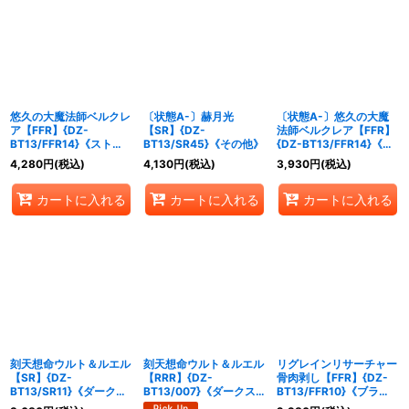
悠久の大魔法師ベルクレ
〔状態A-〕赫月光
〔状態A-〕悠久の大魔
ア【FFR】{DZ-
【SR】{DZ-
法師ベルクレア【FFR】
BT13/FFR14}《ストイ
BT13/SR45}《その他》
{DZ-BT13/FFR14}《ス
ケイア》
トイケイア》
4,280
円
(税込)
4,130
円
(税込)
3,930
円
(税込)
カートに入れる
カートに入れる
カートに入れる
刻天想命ウルト＆ルエル
刻天想命ウルト＆ルエル
リグレインリサーチャー
【SR】{DZ-
【RRR】{DZ-
骨肉剥し【FFR】{DZ-
BT13/SR11}《ダークス
BT13/007}《ダークス
BT13/FFR10}《ブラン
テイツケテルサンクチュ
テイツケテルサンクチュ
トゲート》