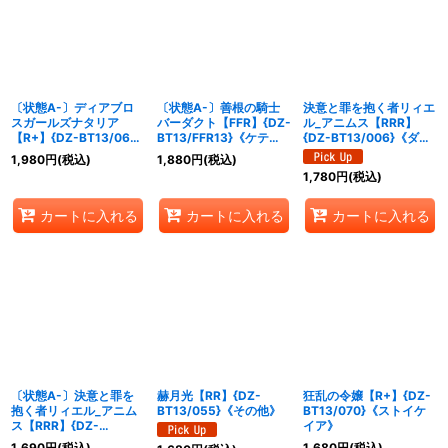
〔状態A-〕ディアブロ
〔状態A-〕善根の騎士
決意と罪を抱く者リィエ
スガールズナタリア
バーダクト【FFR】{DZ-
ル_アニムス【RRR】
【R+】{DZ-BT13/061}
BT13/FFR13}《ケテル
{DZ-BT13/006}《ダー
《ダークステイツ》
サンクチュアリ》
クステイツ/ケテルサン
1,980
円
(税込)
1,880
円
(税込)
クチュアリ》
1,780
円
(税込)
カートに入れる
カートに入れる
カートに入れる
〔状態A-〕決意と罪を
赫月光【RR】{DZ-
狂乱の令嬢【R+】{DZ-
抱く者リィエル_アニム
BT13/055}《その他》
BT13/070}《ストイケ
ス【RRR】{DZ-
イア》
BT13/006}《ダークス
1,690
円
(税込)
1,680
円
(税込)