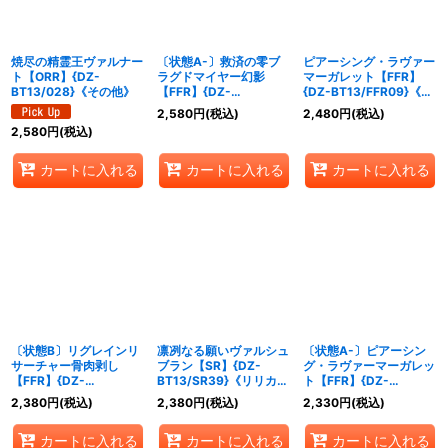
焼尽の精霊王ヴァルナー
〔状態A-〕救済の零ブ
ピアーシング・ラヴァー
ト【ORR】{DZ-
ラグドマイヤー幻影
マーガレット【FFR】
BT13/028}《その他》
【FFR】{DZ-
{DZ-BT13/FFR09}《ブ
BT13/FFR11}《ケテルサ
ラントゲート》
2,580
円
(税込)
2,480
円
(税込)
ンクチュアリ》
2,580
円
(税込)
カートに入れる
カートに入れる
カートに入れる
〔状態B〕リグレインリ
凛冽なる願いヴァルシュ
〔状態A-〕ピアーシン
サーチャー骨肉剥し
ブラン【SR】{DZ-
グ・ラヴァーマーガレッ
【FFR】{DZ-
BT13/SR39}《リリカル
ト【FFR】{DZ-
BT13/FFR10}《ブラン
モナステリオ》
BT13/FFR09}《ブラン
2,380
円
(税込)
2,380
円
(税込)
2,330
円
(税込)
トゲート》
トゲート》
カートに入れる
カートに入れる
カートに入れる