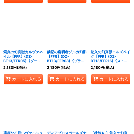
紫炎の幻真獣カルヴァネ
禁忌の窮明者ゾルガ幻影
悠久の幻真獣ニルズベイ
イル【FFR】{DZ-
【FFR】{DZ-
グ【FFR】{DZ-
BT13/FFR05}《ダーク
BT13/FFR08}《ブラン
BT13/FFR16}《ストイ
ステイツ》
トゲート》
ケイア》
2,180
円
(税込)
2,180
円
(税込)
2,180
円
(税込)
カートに入れる
カートに入れる
カートに入れる
凛冽なる願いヴァルシュ
ディアブロスガールズナ
〔状態A-〕悠久の幻真