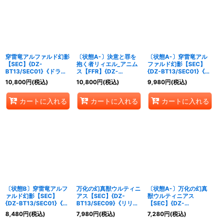
穿雷竜アルファルド幻影
〔状態A-〕決意と罪を
〔状態A-〕穿雷竜アル
【SEC】{DZ-
抱く者リィエル_アニム
ファルド幻影【SEC】
BT13/SEC01}《ドラゴ
ス【FFR】{DZ-
{DZ-BT13/SEC01}《ド
ンエンパイア》
BT13/FFR06}《ダーク
ラゴンエンパイア》
10,800
円
(税込)
10,800
円
(税込)
9,980
円
(税込)
ステイツ/ケテルサンク
チュアリ》
カートに入れる
カートに入れる
カートに入れる
〔状態B〕穿雷竜アルフ
万化の幻真獣ウルティニ
〔状態A-〕万化の幻真
ァルド幻影【SEC】
アス【SEC】{DZ-
獣ウルティニアス
{DZ-BT13/SEC01}《ド
BT13/SEC09}《リリカ
【SEC】{DZ-
ラゴンエンパイア》
ルモナステリオ》
BT13/SEC09}《リリカ
8,480
円
(税込)
7,980
円
(税込)
7,280
円
(税込)
ルモナステリオ》