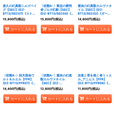
悠久の幻真獣ニルズベイ
〔状態A-〕禁忌の窮明
紫炎の幻真獣カルヴァネ
グ【SEC】{DZ-
者ゾルガ幻影【SEC】
イル【SEC】{DZ-
BT13/SEC07}《ストイ
{DZ-BT13/SEC04}《ブ
BT13/SEC02}《ダーク
ケイア》
ラントゲート》
ステイツ》
15,800
円
(税込)
15,800
円
(税込)
14,800
円
(税込)
カートに入れる
カートに入れる
カートに入れる
〔状態A-〕刻天想命ウ
〔状態A-〕紫炎の幻真
決意と罪を抱く者リィエ
ルト＆ルエル【FFR】
獣カルヴァネイル
ル_アニムス【FFR】
{DZ-BT13/FFR07}《ダ
【SEC】{DZ-
{DZ-BT13/FFR06}《ダ
ークステイツケテルサン
BT13/SEC02}《ダーク
ークステイツ/ケテルサ
14,400
円
(税込)
12,800
円
(税込)
11,800
円
(税込)
クチュアリ》
ステイツ》
ンクチュアリ》
カートに入れる
カートに入れる
カートに入れる