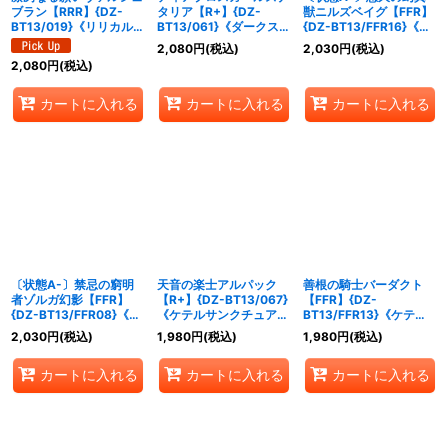
ブラン【RRR】{DZ-
タリア【R+】{DZ-
獣ニルズベイグ【FFR】
BT13/019}《リリカルモ
BT13/061}《ダークステ
{DZ-BT13/FFR16}《ス
ナステリオ》
イツ》
トイケイア》
2,080
円
(税込)
2,030
円
(税込)
2,080
円
(税込)
カートに入れる
カートに入れる
カートに入れる
〔状態A-〕禁忌の窮明
天音の楽士アルパック
善根の騎士バーダクト
者ゾルガ幻影【FFR】
【R+】{DZ-BT13/067}
【FFR】{DZ-
{DZ-BT13/FFR08}《ブ
《ケテルサンクチュア
BT13/FFR13}《ケテル
ラントゲート》
リ》
サンクチュアリ》
2,030
円
(税込)
1,980
円
(税込)
1,980
円
(税込)
カートに入れる
カートに入れる
カートに入れる