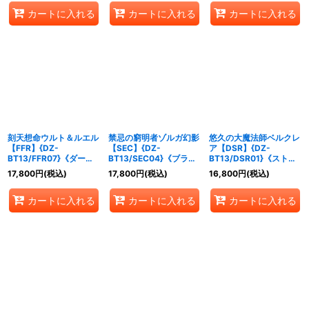
カートに入れる
カートに入れる
カートに入れる
刻天想命ウルト＆ルエル
禁忌の窮明者ゾルガ幻影
悠久の大魔法師ベルクレ
【FFR】{DZ-
【SEC】{DZ-
ア【DSR】{DZ-
BT13/FFR07}《ダーク
BT13/SEC04}《ブラン
BT13/DSR01}《ストイ
ステイツケテルサンクチ
トゲート》
ケイア》
17,800
円
(税込)
17,800
円
(税込)
16,800
円
(税込)
ュアリ》
カートに入れる
カートに入れる
カートに入れる