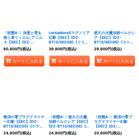
絞り込む
〔状態A-〕決意と罪を
LettiaMateSマグノリア
悠久の大魔法師ベルクレ
抱く者リィエル_アニム
幻影【SEC】{DZ-
ア【SEC】{DZ-
ス【SEC】{DZ-
BT13/SEC08}《リリカ
BT13/SEC06}《ストイ
BT13/SEC03}《ダーク
ルモナステリオ》
ケイア》
60,800
円
(税込)
39,800
円
(税込)
29,800
円
(税込)
ステイツ/ケテルサンク
チュアリ》
カートに入れる
カートに入れる
カートに入れる
救済の零ブラグドマイヤ
〔状態A-〕悠久の大魔
〔状態A-〕救済の零ブ
ー幻影【SEC】{DZ-
法師ベルクレア【SEC】
ラグドマイヤー幻影
BT13/SEC05}《ケテル
{DZ-BT13/SEC06}《ス
【SEC】{DZ-
サンクチュアリ》
トイケイア》
BT13/SEC05}《ケテル
24,800
円
(税込)
24,800
円
(税込)
20,800
円
(税込)
サンクチュアリ》