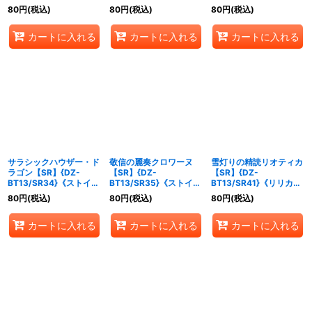
ンクチュアリ》
ンクチュアリ》
イア》
80
円
(税込)
80
円
(税込)
80
円
(税込)
カートに入れる
カートに入れる
カートに入れる
サラシックハウザー・ド
敬信の麗奏クロワーヌ
雪灯りの精読リオティカ
ラゴン【SR】{DZ-
【SR】{DZ-
【SR】{DZ-
BT13/SR34}《ストイケ
BT13/SR35}《ストイケ
BT13/SR41}《リリカル
イア》
イア》
モナステリオ》
80
円
(税込)
80
円
(税込)
80
円
(税込)
カートに入れる
カートに入れる
カートに入れる