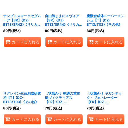
テンプトスマークセダム
自由気ままにスヴィア
魔獣合成体ユーバーメン
ーア【SR】{DZ-
【SR】{DZ-
シュ【T】{DZ-
BT13/SR42}《リリカル
BT13/SR44}《リリカル
BT13/T02}《その他》
モナステリオ》
モナステリオ》
80
円
(税込)
80
円
(税込)
80
円
(税込)
カートに入れる
カートに入れる
カートに入れる
リグレイン生命創成研究
〔状態A-〕剛鱗の重雷
〔状態A-〕ギガンテッ
所【T】{DZ-
槌ヴィクティアス
ク・ヴェネレーター
BT13/T03}《その他》
【FR】{DZ-
【FR】{DZ-
BT13/FR02}《ドラゴン
BT13/FR29}《ケテルサ
80
円
(税込)
70
円
(税込)
70
円
(税込)
エンパイア》
ンクチュアリ》
カートに入れる
カートに入れる
カートに入れる