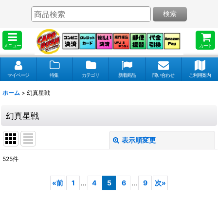
検索
メニュー
カート
マイページ
特集
カテゴリ
新着商品
問い合わせ
ご利用案内
ホーム
>
幻真星戦
幻真星戦
表示順変更
閉じる
525
件
表示数
:
«
前
1
...
4
5
6
...
9
次
»
並び順
: