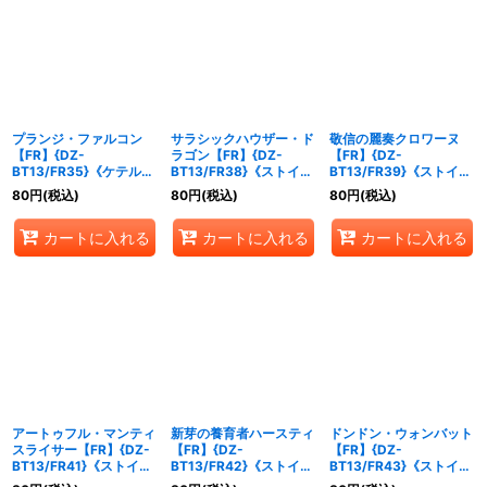
プランジ・ファルコン
サラシックハウザー・ド
敬信の麗奏クロワーヌ
【FR】{DZ-
ラゴン【FR】{DZ-
【FR】{DZ-
BT13/FR35}《ケテルサ
BT13/FR38}《ストイケ
BT13/FR39}《ストイケ
ンクチュアリ》
イア》
イア》
80
円
(税込)
80
円
(税込)
80
円
(税込)
カートに入れる
カートに入れる
カートに入れる
アートゥフル・マンティ
新芽の養育者ハースティ
ドンドン・ウォンバット
スライサー【FR】{DZ-
【FR】{DZ-
【FR】{DZ-
BT13/FR41}《ストイケ
BT13/FR42}《ストイケ
BT13/FR43}《ストイケ
イア》
イア》
イア》