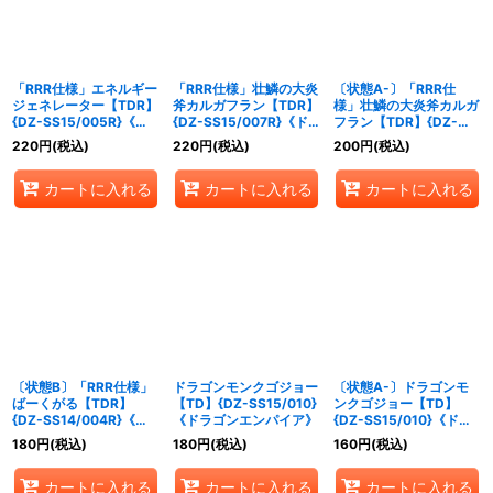
「RRR仕様」エネルギー
「RRR仕様」壮鱗の大炎
〔状態A-〕「RRR仕
ジェネレーター【TDR】
斧カルガフラン【TDR】
様」壮鱗の大炎斧カルガ
{DZ-SS15/005R}《そ
{DZ-SS15/007R}《ド
フラン【TDR】{DZ-
の他》
ラゴンエンパイア》
SS15/007R}《ドラゴン
220
円
(税込)
220
円
(税込)
200
円
(税込)
エンパイア》
カートに入れる
カートに入れる
カートに入れる
〔状態B〕「RRR仕様」
ドラゴンモンクゴジョー
〔状態A-〕ドラゴンモ
ばーくがる【TDR】
【TD】{DZ-SS15/010}
ンクゴジョー【TD】
{DZ-SS14/004R}《ケ
《ドラゴンエンパイア》
{DZ-SS15/010}《ドラ
テルサンクチュアリ》
ゴンエンパイア》
180
円
(税込)
180
円
(税込)
160
円
(税込)
カートに入れる
カートに入れる
カートに入れる