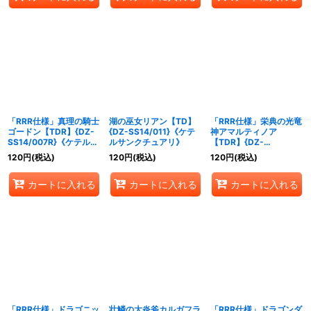
「RRR仕様」真理の騎士
湖の巫女リアン【TD】
「RRR仕様」栄典の光竜
ゴードン【TDR】{DZ-
{DZ-SS14/011}《ケテ
神アマルティノア
SS14/007R}《ケテルサ
ルサンクチュアリ》
【TDR】{DZ-
ンクチュアリ》
SS14/013R}《ケテルサ
120
円
(税込)
120
円
(税込)
120
円
(税込)
ンクチュアリ》
カートに入れる
カートに入れる
カートに入れる
「RRR仕様」ドラゴニッ
壮鱗の大炎斧カルガフラ
「RRR仕様」ドラゴンダ