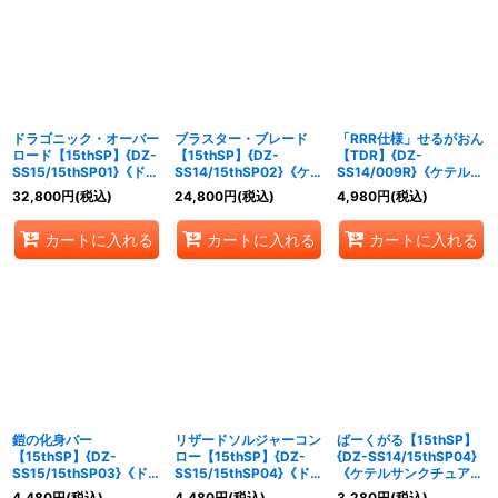
絞り込む
ドラゴニック・オーバー
ブラスター・ブレード
「RRR仕様」せるがおん
ロード【15thSP】{DZ-
【15thSP】{DZ-
【TDR】{DZ-
SS15/15thSP01}《ドラ
SS14/15thSP02}《ケテ
SS14/009R}《ケテルサ
ゴンエンパイア》
ルサンクチュアリ》
ンクチュアリ》
32,800
円
(税込)
24,800
円
(税込)
4,980
円
(税込)
カートに入れる
カートに入れる
カートに入れる
鎧の化身バー
リザードソルジャーコン
ばーくがる【15thSP】
【15thSP】{DZ-
ロー【15thSP】{DZ-
{DZ-SS14/15thSP04}
SS15/15thSP03}《ドラ
SS15/15thSP04}《ドラ
《ケテルサンクチュア
ゴンエンパイア》
ゴンエンパイア》
リ》
4,480
円
(税込)
4,480
円
(税込)
3,280
円
(税込)