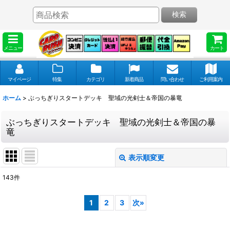
検索
メニュー
カート
マイページ
特集
カテゴリ
新着商品
問い合わせ
ご利用案内
ホーム
>
ぶっちぎりスタートデッキ 聖域の光剣士＆帝国の暴竜
ぶっちぎりスタートデッキ 聖域の光剣士＆帝国の暴
竜
表示順変更
閉じる
143
件
表示数
:
1
2
3
次
»
並び順
: