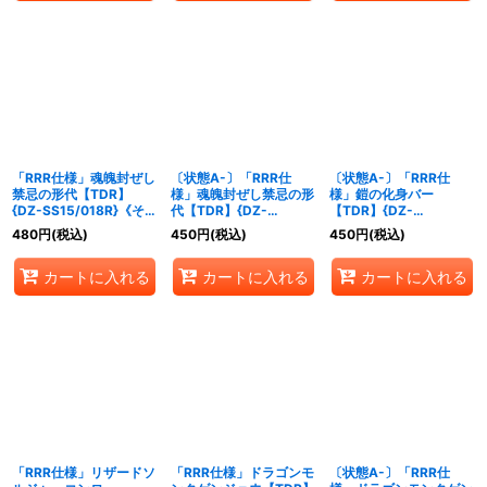
「RRR仕様」魂魄封ぜし
〔状態A-〕「RRR仕
〔状態A-〕「RRR仕
禁忌の形代【TDR】
様」魂魄封ぜし禁忌の形
様」鎧の化身バー
{DZ-SS15/018R}《その
代【TDR】{DZ-
【TDR】{DZ-
他》
SS15/018R}《その他》
SS15/003R}《ドラゴン
480
円
(税込)
450
円
(税込)
450
円
(税込)
エンパイア》
カートに入れる
カートに入れる
カートに入れる
「RRR仕様」リザードソ
「RRR仕様」ドラゴンモ
〔状態A-〕「RRR仕