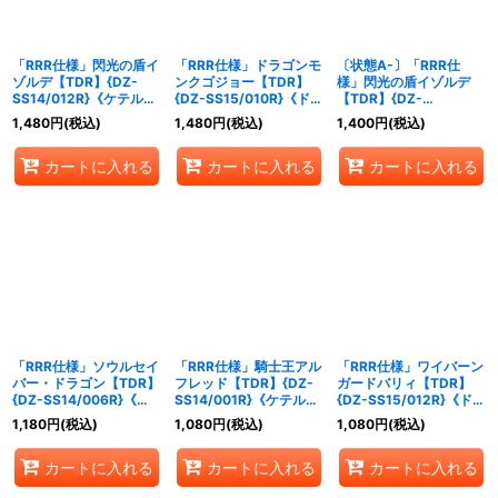
「RRR仕様」閃光の盾イ
「RRR仕様」ドラゴンモ
〔状態A-〕「RRR仕
ゾルデ【TDR】{DZ-
ンクゴジョー【TDR】
様」閃光の盾イゾルデ
SS14/012R}《ケテルサ
{DZ-SS15/010R}《ドラ
【TDR】{DZ-
ンクチュアリ》
ゴンエンパイア》
SS14/012R}《ケテルサ
1,480
円
(税込)
1,480
円
(税込)
1,400
円
(税込)
ンクチュアリ》
カートに入れる
カートに入れる
カートに入れる
「RRR仕様」ソウルセイ
「RRR仕様」騎士王アル
「RRR仕様」ワイバーン
バー・ドラゴン【TDR】
フレッド【TDR】{DZ-
ガードバリィ【TDR】
{DZ-SS14/006R}《ケ
SS14/001R}《ケテルサ
{DZ-SS15/012R}《ドラ
テルサンクチュアリ》
ンクチュアリ》
ゴンエンパイア》
1,180
円
(税込)
1,080
円
(税込)
1,080
円
(税込)
カートに入れる
カートに入れる
カートに入れる