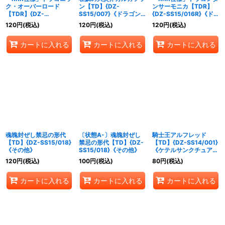
ク・オーバーロード
ン【TD】{DZ-
ンサーモニカ【TDR】
【TDR】{DZ-
SS15/007}《ドラゴン
{DZ-SS15/016R}《ドラ
SS15/001R}《ドラゴン
エンパイア》
ゴンエンパイア》
120
円
(税込)
120
円
(税込)
120
円
(税込)
エンパイア》
カートに入れる
カートに入れる
カートに入れる
魂魄封ぜし禁忌の形代
〔状態A-〕魂魄封ぜし
騎士王アルフレッド
【TD】{DZ-SS15/018}
禁忌の形代【TD】{DZ-
【TD】{DZ-SS14/001}
《その他》
SS15/018}《その他》
《ケテルサンクチュア
リ》
120
円
(税込)
100
円
(税込)
80
円
(税込)
カートに入れる
カートに入れる
カートに入れる