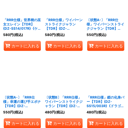
「RRR仕様」世界樹の巫
「RRR仕様」ワイバーン
〔状態A-〕「RRR仕
女エレイン【TDR】
ストライクジャラン
様」ワイバーンストライ
{DZ-SS14/017R}《ケテ
【TDR】{DZ-
クジャラン【TDR】
ルサンクチュアリ》
SS15/011R}《ドラゴン
{DZ-SS15/011R}《ドラ
580
円
(税込)
580
円
(税込)
550
円
(税込)
エンパイア》
ゴンエンパイア》
カートに入れる
カートに入れる
カートに入れる
〔状態A-〕「RRR仕
〔状態B〕「RRR仕様」
「RRR仕様」鎧の化身バ
様」幸運の運び手エポナ
ワイバーンストライクジ
ー【TDR】{DZ-
【TDR】{DZ-
ャラン【TDR】{DZ-
SS15/003R}《ドラゴン
SS14/014R}《ケテルサ
SS15/011R}《ドラゴン
エンパイア》
550
円
(税込)
480
円
(税込)
480
円
(税込)
ンクチュアリ》
エンパイア》
カートに入れる
カートに入れる
カートに入れる