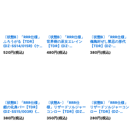
絞り込む
〔状態B〕「RRR仕様」
〔状態B〕「RRR仕様」
〔状態B〕「RRR仕様」
ふろうがる【TDR】
世界樹の巫女エレイン
魂魄封ぜし禁忌の形代
{DZ-SS14/015R}《ケテ
【TDR】{DZ-
【TDR】{DZ-
ルサンクチュアリ》
SS14/017R}《ケテルサ
SS15/018R}《その他》
520
円
(税込)
480
円
(税込)
380
円
(税込)
ンクチュアリ》
〔状態B〕「RRR仕様」
〔状態A-〕「RRR仕
〔状態B〕「RRR仕様」
鎧の化身バー【TDR】
様」リザードソルジャー
リザードソルジャーコン
{DZ-SS15/003R}《ド
コンロー【TDR】{DZ-
ロー【TDR】{DZ-
ラゴンエンパイア》
SS15/004R}《ドラゴン
SS15/004R}《ドラゴン
380
円
(税込)
350
円
(税込)
280
円
(税込)
エンパイア》
エンパイア》