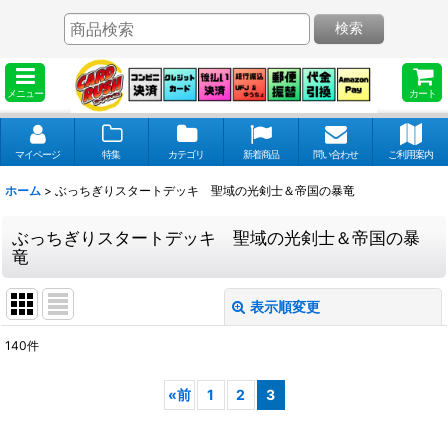
検索
メニュー
カート
マイページ
特集
カテゴリ
新着商品
問い合わせ
ご利用案内
ホーム
>
ぶっちぎりスタートデッキ 聖域の光剣士＆帝国の暴竜
ぶっちぎりスタートデッキ 聖域の光剣士＆帝国の暴
竜
表示順変更
閉じる
140
件
表示数
:
«
前
1
2
3
並び順
: