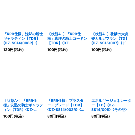
「RRR仕様」沈黙の騎士
〔状態A-〕「RRR仕
〔状態A-〕壮鱗の大炎
ギャラティン【TDR】
様」真理の騎士ゴードン
斧カルガフラン【TD】
{DZ-SS14/008R}《ケ
【TDR】{DZ-
{DZ-SS15/007}《ドラ
テルサンクチュアリ》
SS14/007R}《ケテルサ
ゴンエンパイア》
120
円
(税込)
100
円
(税込)
100
円
(税込)
ンクチュアリ》
〔状態A-〕「RRR仕
「RRR仕様」ブラスタ
エネルギージェネレータ
様」沈黙の騎士ギャラテ
ー・ブレード【TDR】
ー【TD】{DZ-
ィン【TDR】{DZ-
{DZ-SS14/002R}《ケ
SS14/005}《その他》
SS14/008R}《ケテルサ
テルサンクチュアリ》
100
円
(税込)
80
円
(税込)
80
円
(税込)
ンクチュアリ》