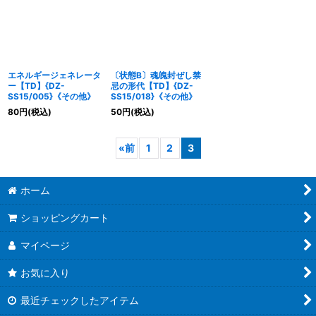
エネルギージェネレータ
〔状態B〕魂魄封ぜし禁
ー【TD】{DZ-
忌の形代【TD】{DZ-
SS15/005}《その他》
SS15/018}《その他》
80
円
(税込)
50
円
(税込)
«
前
1
2
3
ホーム
ショッピングカート
マイページ
お気に入り
最近チェックしたアイテム