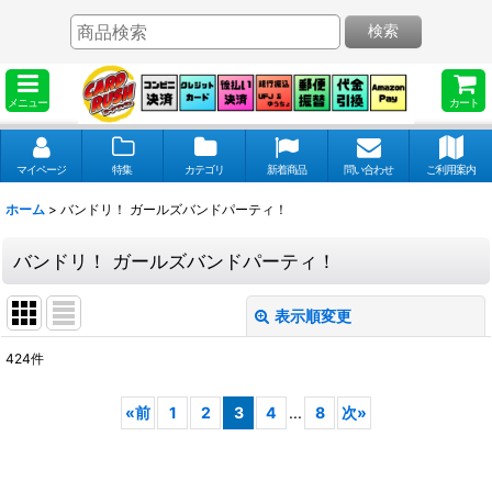
検索
メニュー
カート
マイページ
特集
カテゴリ
新着商品
問い合わせ
ご利用案内
ホーム
>
バンドリ！ ガールズバンドパーティ！
バンドリ！ ガールズバンドパーティ！
表示順変更
閉じる
424
件
表示数
:
«
前
1
2
3
4
...
8
次
»
並び順
: