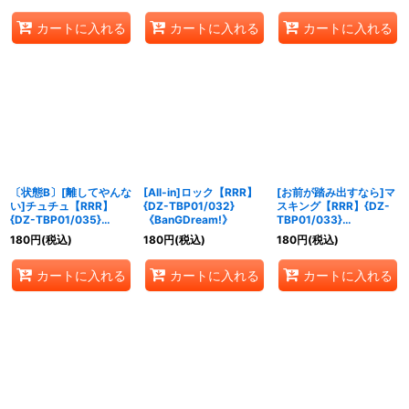
カートに入れる
カートに入れる
カートに入れる
〔状態B〕[離してやんな
[All-in]ロック【RRR】
[お前が踏み出すなら]マ
い]チュチュ【RRR】
{DZ-TBP01/032}
スキング【RRR】{DZ-
{DZ-TBP01/035}
《BanGDream!》
TBP01/033}
《BanGDream!》
《BanGDream!》
180
円
(税込)
180
円
(税込)
180
円
(税込)
カートに入れる
カートに入れる
カートに入れる