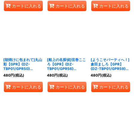
カートに入れる
カートに入れる
カートに入れる
[朝焼けに包まれて]丸山
[船上の名探偵]弦巻ここ
[ようこそパーティへ！]
彩【GPR】{DZ-
ろ【GPR】{DZ-
倉田ましろ【GPR】
TBP01/GPR50}
TBP01/GPR56}
{DZ-TBP01/GPR59}
《BanGDream!》
《BanGDream!》
《BanGDream!》
480
円
(税込)
480
円
(税込)
480
円
(税込)
カートに入れる
カートに入れる
カートに入れる