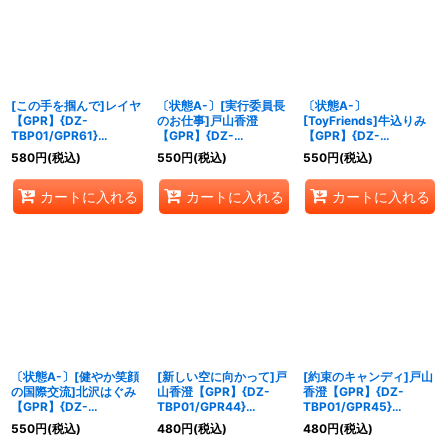
絞り込む
[この手を掴んで]レイヤ
〔状態A-〕[実行委員長
〔状態A-〕
【GPR】{DZ-
のお仕事]戸山香澄
[ToyFriends]牛込りみ
TBP01/GPR61}
【GPR】{DZ-
【GPR】{DZ-
《BanGDream!》
TBP01/GPR43}
TBP01/GPR03}
580
円
(税込)
550
円
(税込)
550
円
(税込)
《BanGDream!》
《BanGDream!》
カートに入れる
カートに入れる
カートに入れる
〔状態A-〕[健やか笑顔
[新しい空に向かって]戸
[約束のキャンディ]戸山
の国際交流]北沢はぐみ
山香澄【GPR】{DZ-
香澄【GPR】{DZ-
【GPR】{DZ-
TBP01/GPR44}
TBP01/GPR45}
TBP01/GPR23}
《BanGDream!》
《BanGDream!》
550
円
(税込)
480
円
(税込)
480
円
(税込)
《BanGDream!》