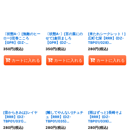
〔状態A-〕[無敵のヒー
〔状態A-〕[言の葉にの
[来たれシークレット！]
ロー]弦巻こころ
せて]倉田ましろ
広町七深【RRR】{DZ-
【GPR】{DZ-
【GPR】{DZ-
TBP01/028}
TBP01/GPR57}
TBP01/GPR58}
《BanGDream!》
350
円
(税込)
350
円
(税込)
280
円
(税込)
《BanGDream!》
《BanGDream!》
カートに入れる
カートに入れる
カートに入れる
[昔からきみは]レイヤ
[離してやんない]チュチ
[雨はずっと]長崎そよ
【RRR】{DZ-
ュ【RRR】{DZ-
【RRR】{DZ-
TBP01/031}
TBP01/035}
TBP01/039}
《BanGDream!》
《BanGDream!》
《BanGDream!》
280
円
(税込)
280
円
(税込)
280
円
(税込)