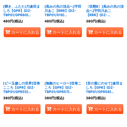
[輝き、ふたたび]倉田ま
[高みの先の頂点へ]宇田
〔状態B〕[高みの先の頂
しろ【GPR】{DZ-
川あこ【RRR】{DZ-
点へ]宇田川あこ
TBP01/GPR60}
TBP01/019}
【RRR】{DZ-
《BanGDream!》
《BanGDream!》
TBP01/019}
480
円
(税込)
480
円
(税込)
380
円
(税込)
《BanGDream!》
カートに入れる
カートに入れる
カートに入れる
[ビー玉越しの世界]弦巻
[無敵のヒーロー]弦巻こ
[言の葉にのせて]倉田ま
こころ【GPR】{DZ-
ころ【GPR】{DZ-
しろ【GPR】{DZ-
TBP01/GPR55}
TBP01/GPR57}
TBP01/GPR58}
《BanGDream!》
《BanGDream!》
《BanGDream!》
380
円
(税込)
380
円
(税込)
380
円
(税込)
カートに入れる
カートに入れる
カートに入れる