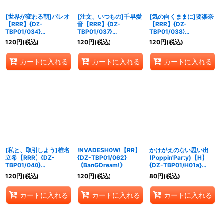
[世界が変わる朝]パレオ
[注文、いつもの]千早愛
[気の向くままに]要楽奈
【RRR】{DZ-
音【RRR】{DZ-
【RRR】{DZ-
TBP01/034}
TBP01/037}
TBP01/038}
《BanGDream!》
《BanGDream!》
《BanGDream!》
120
円
(税込)
120
円
(税込)
120
円
(税込)
カートに入れる
カートに入れる
カートに入れる
[私と、取引しよう]椎名
!NVADESHOW!【RR】
かけがえのない思い出
立希【RRR】{DZ-
{DZ-TBP01/062}
(Poppin'Party)【H】
TBP01/040}
《BanGDream!》
{DZ-TBP01/H01a}
《BanGDream!》
《BanGDream!》
120
円
(税込)
120
円
(税込)
80
円
(税込)
カートに入れる
カートに入れる
カートに入れる