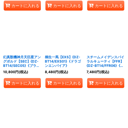
カートに入れる
カートに入れる
カートに入れる
幻真獣機神月天巨星アン
桐生一馬【EXS】{DZ-
スチームメイデンスパイ
グボルド【SEC】{DZ-
BT14/EXS01}《ドラゴ
ラルキューティ【FFR】
BT14/SEC05}《ブラン
ンエンパイア》
{DZ-BT14/FFR06}《ダ
トゲート》
ークステイツ》
10,800
円
(税込)
8,480
円
(税込)
7,480
円
(税込)
カートに入れる
カートに入れる
カートに入れる