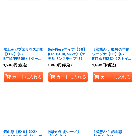
魔王竜ガブエリウス幻影
Bel-Fioreマイア【SR】
〔状態A-〕照験の学徒
【FFR】{DZ-
{DZ-BT14/SR25}《ケ
シーグナ【FR】{DZ-
BT14/FFR05}《ダーク
テルサンクチュアリ》
BT14/FR38}《ストイケ
ステイツ》
イア》
1,980
円
(税込)
1,980
円
(税込)
1,880
円
(税込)
カートに入れる
カートに入れる
カートに入れる
錦山彰【EXS】{DZ-
照験の学徒シーグナ
〔状態A-〕錦山彰