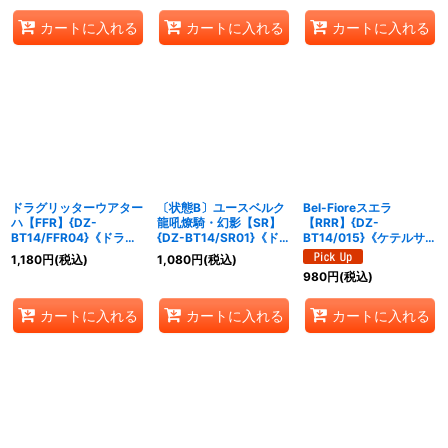
カートに入れる
カートに入れる
カートに入れる
ドラグリッターウアター
〔状態B〕ユースベルク
Bel-Fioreスエラ
ハ【FFR】{DZ-
龍吼燎騎・幻影【SR】
【RRR】{DZ-
BT14/FFR04}《ドラゴ
{DZ-BT14/SR01}《ドラ
BT14/015}《ケテルサン
ンエンパイア》
ゴンエンパイア》
クチュアリ》
1,180
円
(税込)
1,080
円
(税込)
980
円
(税込)
カートに入れる
カートに入れる
カートに入れる