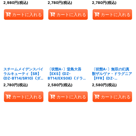
トイケイア》
ンエンパイア》
2,980
円
(税込)
2,780
円
(税込)
2,780
円
(税込)
カートに入れる
カートに入れる
カートに入れる
スチームメイデンスパイ
〔状態A-〕堂島大吾
〔状態A-〕無双の幻真
ラルキューティ【SR】
【EXS】{DZ-
獣ザルヴァ・ドラグニア
{DZ-BT14/SR10}《ダー
BT14/EXS08}《ドラゴ
【FFR】{DZ-
クステイツ》
ンエンパイア》
BT14/FFR03}《ドラゴ
2,780
円
(税込)
2,580
円
(税込)
2,580
円
(税込)
ンエンパイア》
カートに入れる
カートに入れる
カートに入れる