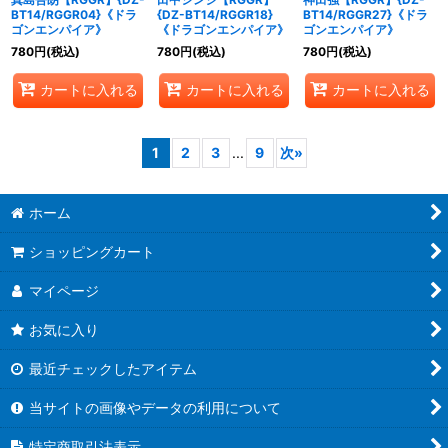
BT14/RGGR04}《ドラ
{DZ-BT14/RGGR18}
BT14/RGGR27}《ドラ
ゴンエンパイア》
《ドラゴンエンパイア》
ゴンエンパイア》
780
円
(税込)
780
円
(税込)
780
円
(税込)
カートに入れる
カートに入れる
カートに入れる
1
2
3
...
9
次
»
ホーム
ショッピングカート
マイページ
お気に入り
最近チェックしたアイテム
当サイトの画像やデータの利用について
特定商取引法表示