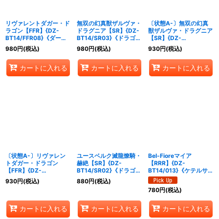
リヴァレントダガー・ド
無双の幻真獣ザルヴァ・
〔状態A-〕無双の幻真
ラゴン【FFR】{DZ-
ドラグニア【SR】{DZ-
獣ザルヴァ・ドラグニア
BT14/FFR08}《ダーク
BT14/SR03}《ドラゴン
【SR】{DZ-
ステイツ》
エンパイア》
BT14/SR03}《ドラゴン
980
円
(税込)
980
円
(税込)
930
円
(税込)
エンパイア》
カートに入れる
カートに入れる
カートに入れる
〔状態A-〕リヴァレン
ユースベルク滅龍燎騎・
Bel-Fioreマイア
トダガー・ドラゴン
赫絶【SR】{DZ-
【RRR】{DZ-
【FFR】{DZ-
BT14/SR02}《ドラゴン
BT14/013}《ケテルサン
BT14/FFR08}《ダーク
エンパイア》
クチュアリ》
930
円
(税込)
880
円
(税込)
ステイツ》
780
円
(税込)
カートに入れる
カートに入れる
カートに入れる