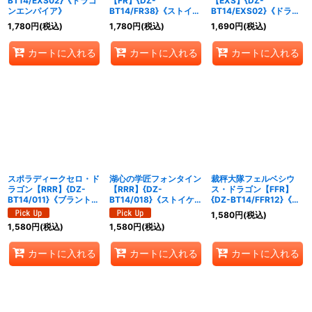
BT14/EXS02}《ドラゴ
【FR】{DZ-
【EXS】{DZ-
ンエンパイア》
BT14/FR38}《ストイケ
BT14/EXS02}《ドラゴ
イア》
ンエンパイア》
1,780
円
(税込)
1,780
円
(税込)
1,690
円
(税込)
カートに入れる
カートに入れる
カートに入れる
スポラディークセロ・ド
湖心の学匠フォンタイン
裁秤大隊フェルベシウ
ラゴン【RRR】{DZ-
【RRR】{DZ-
ス・ドラゴン【FFR】
BT14/011}《ブラントゲ
BT14/018}《ストイケイ
{DZ-BT14/FFR12}《ブ
ート》
ア》
ラントゲート》
1,580
円
(税込)
1,580
円
(税込)
1,580
円
(税込)
カートに入れる
カートに入れる
カートに入れる