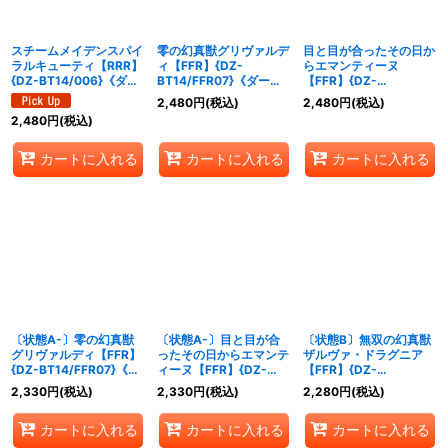
スチームメイデンスパイ
零の幻真獣グリヴァルデ
目と目が合ったその日か
ラルキューティ【RRR】
ィ【FFR】{DZ-
らエマンティーヌ
{DZ-BT14/006}《ダー
BT14/FFR07}《ダーク
【FFR】{DZ-
クステイツ》
ステイツ》
BT14/FFR20}《リリカ
2,480
円
(税込)
2,480
円
(税込)
ルモナステリオ》
2,480
円
(税込)
カートに入れる
カートに入れる
カートに入れる
〔状態A-〕零の幻真獣
〔状態A-〕目と目が合
〔状態B〕無双の幻真獣
グリヴァルディ【FFR】
ったその日からエマンテ
ザルヴァ・ドラグニア
{DZ-BT14/FFR07}《ダ
ィーヌ【FFR】{DZ-
【FFR】{DZ-
ークステイツ》
BT14/FFR20}《リリカ
BT14/FFR03}《ドラゴ
2,330
円
(税込)
2,330
円
(税込)
2,280
円
(税込)
ルモナステリオ》
ンエンパイア》
カートに入れる
カートに入れる
カートに入れる