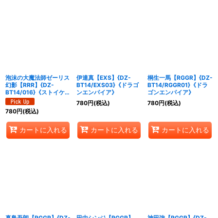
泡沫の大魔法師ゼーリス
伊達真【EXS】{DZ-
桐生一馬【RGGR】{DZ-
幻影【RRR】{DZ-
BT14/EXS03}《ドラゴ
BT14/RGGR01}《ドラ
BT14/016}《ストイケイ
ンエンパイア》
ゴンエンパイア》
ア》
780
円
(税込)
780
円
(税込)
780
円
(税込)
カートに入れる
カートに入れる
カートに入れる
真島吾朗【RGGR】{DZ-
田中シンジ【RGGR】
神田強【RGGR】{DZ-