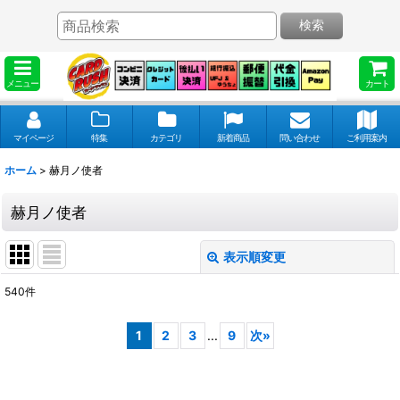
検索
メニュー
カート
マイページ
特集
カテゴリ
新着商品
問い合わせ
ご利用案内
ホーム
>
赫月ノ使者
赫月ノ使者
表示順変更
閉じる
540
件
表示数
:
1
2
3
...
9
次
»
並び順
: