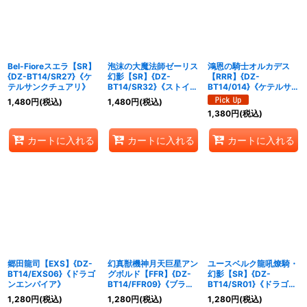
Bel-Fioreスエラ【SR】
泡沫の大魔法師ゼーリス
鴻恩の騎士オルカデス
{DZ-BT14/SR27}《ケ
幻影【SR】{DZ-
【RRR】{DZ-
テルサンクチュアリ》
BT14/SR32}《ストイケ
BT14/014}《ケテルサン
イア》
クチュアリ》
1,480
円
(税込)
1,480
円
(税込)
1,380
円
(税込)
カートに入れる
カートに入れる
カートに入れる
郷田龍司【EXS】{DZ-
幻真獣機神月天巨星アン
ユースベルク龍吼燎騎・
BT14/EXS06}《ドラゴ
グボルド【FFR】{DZ-
幻影【SR】{DZ-
ンエンパイア》
BT14/FFR09}《ブラン
BT14/SR01}《ドラゴン
トゲート》
エンパイア》
1,280
円
(税込)
1,280
円
(税込)
1,280
円
(税込)