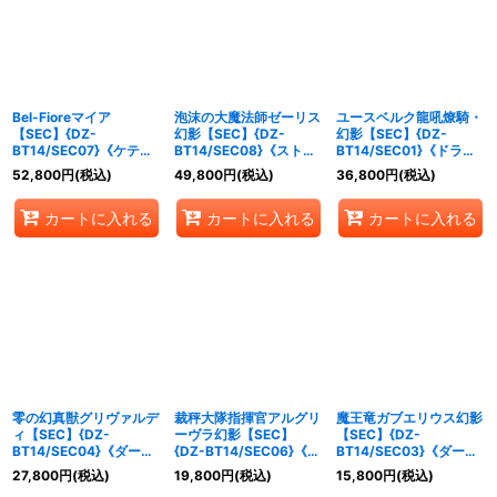
絞り込む
Bel-Fioreマイア
泡沫の大魔法師ゼーリス
ユースベルク龍吼燎騎・
【SEC】{DZ-
幻影【SEC】{DZ-
幻影【SEC】{DZ-
BT14/SEC07}《ケテル
BT14/SEC08}《ストイ
BT14/SEC01}《ドラゴ
サンクチュアリ》
ケイア》
ンエンパイア》
52,800
円
(税込)
49,800
円
(税込)
36,800
円
(税込)
カートに入れる
カートに入れる
カートに入れる
零の幻真獣グリヴァルデ
裁秤大隊指揮官アルグリ
魔王竜ガブエリウス幻影
ィ【SEC】{DZ-
ーヴラ幻影【SEC】
【SEC】{DZ-
BT14/SEC04}《ダーク
{DZ-BT14/SEC06}《ブ
BT14/SEC03}《ダーク
ステイツ》
ラントゲート》
ステイツ》
27,800
円
(税込)
19,800
円
(税込)
15,800
円
(税込)