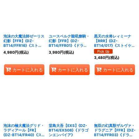
泡沫の大魔法師ゼーリス
ユースベルク龍吼燎騎・
黒天の水将レィミーナ
幻影【FFR】{DZ-
幻影【FFR】{DZ-
【RRR】{DZ-
BT14/FFR16}《ストイ
BT14/FFR01}《ドラゴ
BT14/017}《ストイケイ
ケイア》
ンエンパイア》
ア》
4,980
円
(税込)
3,980
円
(税込)
3,480
円
(税込)
カートに入れる
カートに入れる
カートに入れる
泡沫の極大魔法グリド・
堂島大吾【EXS】{DZ-
無双の幻真獣ザルヴァ・
ラディアール【FR】
BT14/EXS08}《ドラゴ
ドラグニア【FFR】{DZ-
{DZ-BT14/FR40}《ス
ンエンパイア》
BT14/FFR03}《ドラゴ