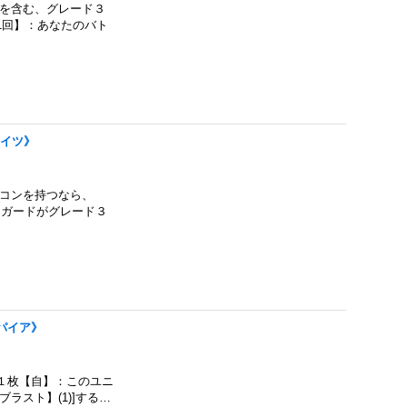
」を含む、グレード３
1回】：あなたのバト
テイツ》
イコンを持つなら、
ンガードがグレード３
ンパイア》
１枚【自】：このユニ
ラスト】(1)]する…