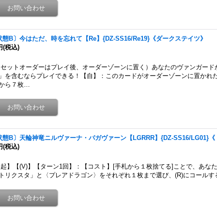
状態B〕今はただ、時を忘れて【Re】{DZ-SS16/Re19}《ダークステイツ》
円
(税込)
セットオーダーはプレイ後、オーダーゾーンに置く）あなたのヴァンガード
」を含むならプレイできる！【自】：このカードがオーダーゾーンに置かれ
から７枚…
状態B〕天輪神竜ニルヴァーナ・バガヴァーン【LGRRR】{DZ-SS16/LG01
円
(税込)
起】【(V)】【ターン1回】：【コスト】[手札から１枚捨てる]ことで、あな
トリクスタ」と〈プレアドラゴン〉をそれぞれ１枚まで選び、(R)にコールする