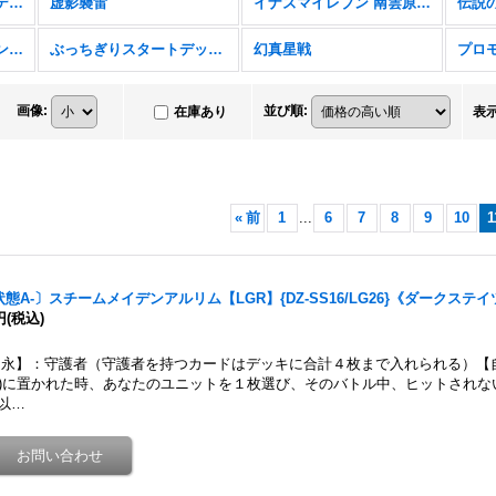
フューチャーカード バディファイト ディザスターフォース
虚影襲雷
イナズマイレブン 南雲原中＆雷門中クロニクル
伝説
バンドリ！ ガールズバンドパーティ！
ぶっちぎりスタートデッキ 聖域の光剣士＆帝国の暴竜
幻真星戦
プロ
画像
:
並び順
:
在庫あり
表
«
前
1
...
6
7
8
9
10
1
状態A-〕スチームメイデンアルリム【LGR】{DZ-SS16/LG26}《ダークステイ
円
(税込)
永】：守護者（守護者を持つカードはデッキに合計４枚まで入れられる）【
G)に置かれた時、あなたのユニットを１枚選び、そのバトル中、ヒットされ
以…