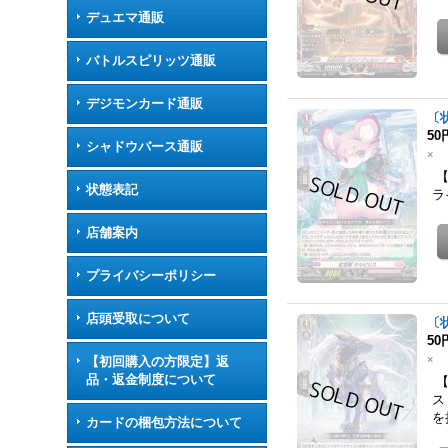
デュエマ通販
バトルスピリッツ通販
デジモンカード通販
〔
50
シャドウバース通販
×
【
状態表記
ラ
店舗案内
プライバシーポリシー
店頭受取について
〔
50
×
【初回購入の方限定】返
品・返金制度について
【
ス
を
カードの梱包方法について