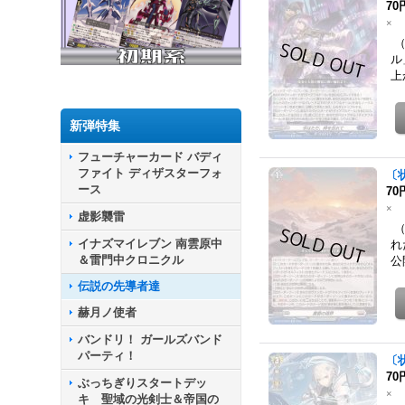
70
×
（
ル
上
新弾特集
フューチャーカード バディ
ファイト ディザスターフォ
〔状
ース
70
×
虚影襲雷
（
イナズマイレブン 南雲原中
れ
＆雷門中クロニクル
公
伝説の先導者達
赫月ノ使者
バンドリ！ ガールズバンド
パーティ！
〔
70
ぶっちぎりスタートデッ
×
キ 聖域の光剣士＆帝国の