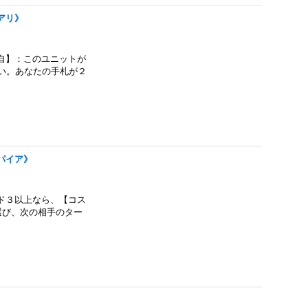
ュアリ》
自】：このユニットが
ない。あなたの手札が２
ンパイア》
ド３以上なら、【コス
選び、次の相手のター