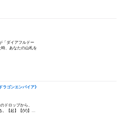
が「ダイアフルドー
た時、あなたの山札を
}《ドラゴンエンパイア》
たのドロップから、
。【起】【(V)】…