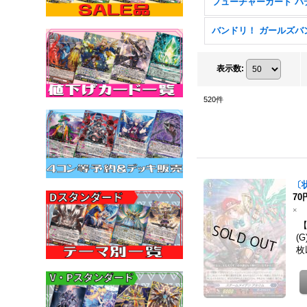
表示数
:
520
件
〔
70
×
【
(
枚