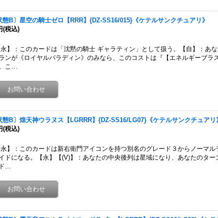
状態B〕星空の騎士ゼロ【RRR】{DZ-SS16/015}《ケテルサンクチュアリ》
円
(税込)
永】：このカードは「沈黙の騎士 ギャラティン」として扱う。【自】：あ
ランが《ロイヤルパラディン》のみなら、このコストは『【エネルギーブラスト
。こ…
状態B〕煌天神ウラヌス【LGRRR】{DZ-SS16/LG07}《ケテルサンクチュアリ
円
(税込)
永】：このカードは新右衛門アイコンを持つ別名のグレード３からノーマル
イドになる。【永】【(V)】：あなたの中央後列は星域になり、あなたのター
ド…