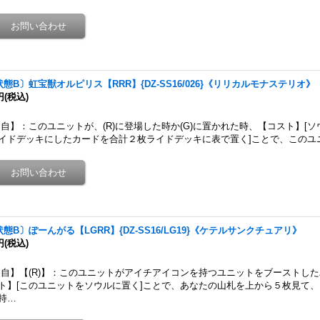
状態B〕虹宝獣オルピリス【RRR】{DZ-SS16/026}《リリカルモナステリオ》
円
(税込)
自】：このユニットが、(R)に登場した時か(G)に置かれた時、【コスト】[
イドデッキにしたカードを合計２枚ライドデッキに表で置く]ことで、このユ
状態B〕ぽーんがる【LGRR】{DZ-SS16/LG19}《ケテルサンクチュアリ》
円
(税込)
自】【(R)】：このユニットがアイチアイコンを持つユニットをブーストし
ト】[このユニットをソウルに置く]ことで、あなたの山札を上から５枚見て
持…