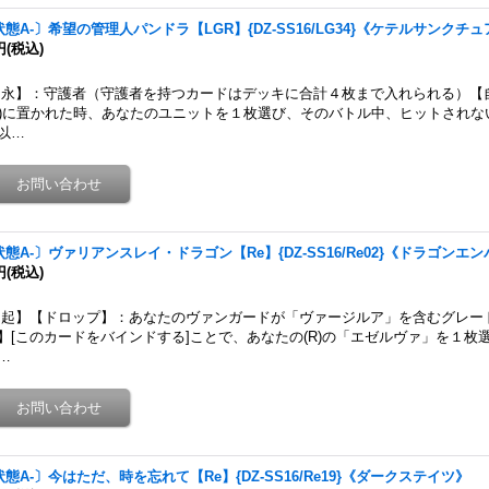
状態A-〕希望の管理人パンドラ【LGR】{DZ-SS16/LG34}《ケテルサンクチ
円
(税込)
永】：守護者（守護者を持つカードはデッキに合計４枚まで入れられる）【
G)に置かれた時、あなたのユニットを１枚選び、そのバトル中、ヒットされ
以…
状態A-〕ヴァリアンスレイ・ドラゴン【Re】{DZ-SS16/Re02}《ドラゴンエ
円
(税込)
起】【ドロップ】：あなたのヴァンガードが「ヴァージルア」を含むグレー
】[このカードをバインドする]ことで、あなたの(R)の「エゼルヴァ」を１枚
…
状態A-〕今はただ、時を忘れて【Re】{DZ-SS16/Re19}《ダークステイツ》