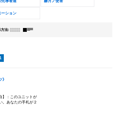
の先導者達
赫月ノ使者
モーション
示方法
:
1
ツ》
自】：このユニットが
ない。あなたの手札が２