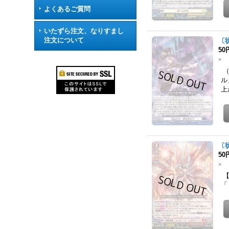
よくあるご質問
いたずら注文、なりすまし
注文について
〔
50
×
（
ル
上
〔
50
×
【
「