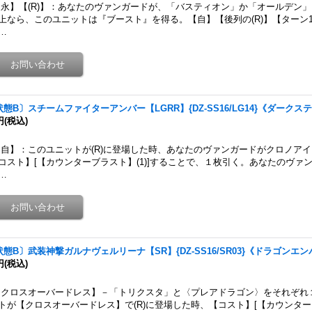
永】【(R)】：あなたのヴァンガードが、「バスティオン」か「オールデン
上なら、このユニットは『ブースト』を得る。【自】【後列の(R)】【ターン
…
状態B〕スチームファイターアンバー【LGRR】{DZ-SS16/LG14}《ダークス
円
(税込)
自】：このユニットが(R)に登場した時、あなたのヴァンガードがクロノア
コスト】[【カウンターブラスト】(1)]することで、１枚引く。あなたのヴァ
…
状態B〕武装神撃ガルナヴェルリーナ【SR】{DZ-SS16/SR03}《ドラゴンエ
円
(税込)
クロスオーバードレス】－「トリクスタ」と〈プレアドラゴン〉をそれぞれ
トが【クロスオーバードレス】で(R)に登場した時、【コスト】[【カウンターブ