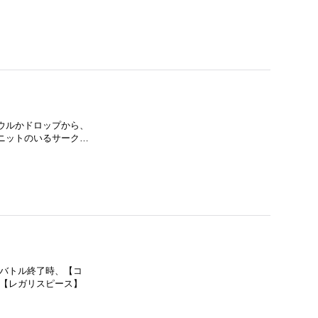
ソウルかドロップから、
ニットのいるサーク…
たバトル終了時、【コ
、【レガリスピース】