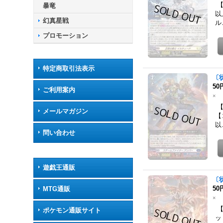
【
暴竜
以
幻真星戦
ル
プロモーション
特定商取引法表示
〔
50
ご利用案内
×
【
メールマガジン
【
以
問い合わせ
遊戯王通販
〔
50
MTG通販
×
【
ポケモン通販サイト
ッ