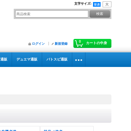
文字サイズ
:
0
カートの中身
ログイン
新規登録
カ通販
デュエマ通販
バトスピ通販