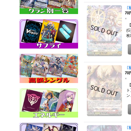
〔
70
×
【
(
枚
〔
70
×
【
ト
ン
〔