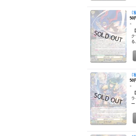
〔
50
×
【
ク
る
〔
50
×
【
ラ
ー