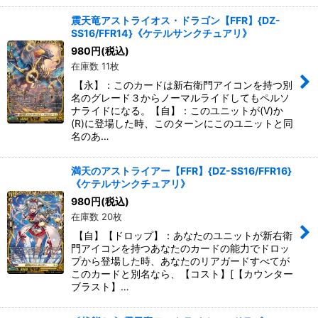
震天竜アストライオス・ドラゴン【FFR】{DZ-
SS16/FFR14}《ケテルサンクチュアリ》
980
円
(税込)
在庫数 11枚
【永】：このカードは新右衛門アイコンを持つ別
名のグレード３からノーマルライドしてもペルソ
ナライドになる。【自】：このユニットが(V)か
(R)に登場した時、このターンにこのユニットと同
名のあ…
満天のアストライアー【FFR】{DZ-SS16/FFR16}
《ケテルサンクチュアリ》
980
円
(税込)
在庫数 20枚
【自】【ドロップ】：あなたのユニットが新右衛
門アイコンを持つあなたのカードの能力でドロッ
プから登場した時、あなたのリアガードすべてが
このカードと別名なら、【コスト】[【カウンター
ブラスト】…