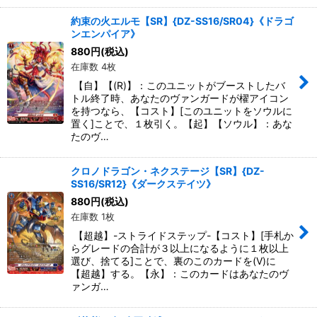
約束の火エルモ【SR】{DZ-SS16/SR04}《ドラゴ
ンエンパイア》
880
円
(税込)
在庫数 4枚
【自】【(R)】：このユニットがブーストしたバ
トル終了時、あなたのヴァンガードが櫂アイコン
を持つなら、【コスト】[このユニットをソウルに
置く]ことで、１枚引く。【起】【ソウル】：あな
たのヴ…
クロノドラゴン・ネクステージ【SR】{DZ-
SS16/SR12}《ダークステイツ》
880
円
(税込)
在庫数 1枚
【超越】-ストライドステップ-【コスト】[手札か
らグレードの合計が３以上になるように１枚以上
選び、捨てる]ことで、裏のこのカードを(V)に
【超越】する。【永】：このカードはあなたのヴ
ァンガ…