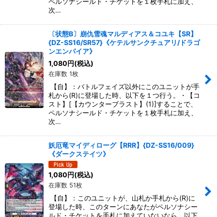
ペルソナシールド・チケットを１枚手札に加え、
次…
〔状態B〕崩仇雪魂マルディアス＆コユキ【SR】
{DZ-SS16/SR57}《ケテルサンクチュアリ/ドラゴ
ンエンパイア》
1,080
円
(税込)
在庫数 1枚
【自】：バトルフェイズ以外にこのユニットが手
札から(R)に登場した時、以下を１つ行う。・【コ
スト】[【カウンターブラスト】(1)]することで、
ペルソナシールド・チケットを１枚手札に加え、
次…
妖厄竜マイディローグ【RRR】{DZ-SS16/009}
《ダークステイツ》
1,080
円
(税込)
在庫数 51枚
【自】：このユニットが、山札か手札から(R)に
登場した時、このターンにあなたがペルソナシー
ルド・チケットを手札に加えていないなら、以下