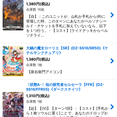
1,380
円
(税込)
在庫数 16枚
【自】：このユニットが、山札か手札から(R)に
登場した時、このターンにあなたがペルソナシー
ルド・チケットを手札に加えていないなら、以下
を１つ行う。・【コスト】[ライドデッキからペル
ソナライ…
大鍋の魔女ローリエ【SR】{DZ-SS16/SR50}《ケ
テルサンクチュアリ》
1,380
円
(税込)
在庫数 1枚
【新右衛門アイコン】
〔状態A-〕知の探究者セルセーラ【FFR】{DZ-
SS16/FFR05}《ダークステイツ》
1,310
円
(税込)
在庫数 1枚
【起】【(V)】【ターン1回】：【コスト】[手札か
ら１枚ソウルに置く]ことで、あなたのドロップか