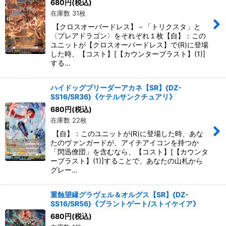
680
円
(税込)
在庫数 31枚
【クロスオーバードレス】－「トリクスタ」と
〈プレアドラゴン〉をそれぞれ１枚【自】：この
ユニットが【クロスオーバードレス】で(R)に登場
した時、【コスト】[【カウンターブラスト】(1)]
する…
ハイドッグブリーダーアカネ【SR】{DZ-
SS16/SR36}《ケテルサンクチュアリ》
680
円
(税込)
在庫数 22枚
【自】：このユニットが(R)に登場した時、あな
たのヴァンガードが、アイチアイコンを持つか
「閃迅僚団」を含むなら、【コスト】[【カウンタ
ーブラスト】(1)]することで、あなたの山札から
グレー…
重蝕望縁グラヴェル＆オルグス【SR】{DZ-
SS16/SR56}《ブラントゲート/ストイケイア》
680
円
(税込)