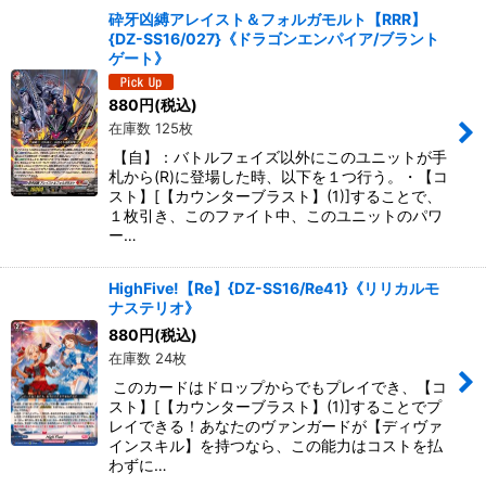
砕牙凶縛アレイスト＆フォルガモルト【RRR】
{DZ-SS16/027}《ドラゴンエンパイア/ブラント
ゲート》
880
円
(税込)
在庫数 125枚
【自】：バトルフェイズ以外にこのユニットが手
札から(R)に登場した時、以下を１つ行う。・【コ
スト】[【カウンターブラスト】(1)]することで、
１枚引き、このファイト中、このユニットのパワ
ー…
HighFive!【Re】{DZ-SS16/Re41}《リリカルモ
ナステリオ》
880
円
(税込)
在庫数 24枚
このカードはドロップからでもプレイでき、【コ
スト】[【カウンターブラスト】(1)]することでプ
レイできる！あなたのヴァンガードが【ディヴァ
インスキル】を持つなら、この能力はコストを払
わずに…