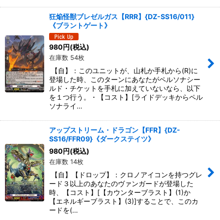
狂焔怪獣ブレゼルガス【RRR】{DZ-SS16/011}
《ブラントゲート》
980
円
(税込)
在庫数 54枚
【自】：このユニットが、山札か手札から(R)に
登場した時、このターンにあなたがペルソナシー
ルド・チケットを手札に加えていないなら、以下
を１つ行う。・【コスト】[ライドデッキからペル
ソナライ…
アップストリーム・ドラゴン【FFR】{DZ-
SS16/FFR09}《ダークステイツ》
980
円
(税込)
在庫数 14枚
【自】【ドロップ】：クロノアイコンを持つグレ
ード３以上のあなたのヴァンガードが登場した
時、【コスト】[【カウンターブラスト】(1)か
【エネルギーブラスト】(3)]することで、このカ
ードを(…