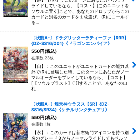
ライドしているなら、【コスト】[このユニットを
ソウルに置く]ことで、あなたのドロップからこの
カードと別名のカードを１枚選び、(R)にコールす
る…
〔状態A-〕ドラグリッターラティーファ【RRR】
{DZ-SS16/001}《ドラゴンエンパイア》
550
円
(税込)
在庫数 23枚
【自】：このユニットがユニットカードの能力以
外で(R)に登場した時、このターンにあなたがノー
マルオーダーをプレイしているなら、【コスト】
[【ソウルブラスト】(1)]することで、あなたの山
札…
〔状態A-〕煌天神ウラヌス【SR】{DZ-
SS16/SR34}《ケテルサンクチュアリ》
550
円
(税込)
在庫数 1枚
【永】：このカードは新右衛門アイコンを持つ別
名のグレード３からノーマルライドしてもペルソ