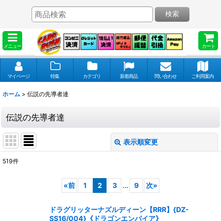
検索
メニュー
カート
マイページ
特集
カテゴリ
新着商品
問い合わせ
ご利用案内
ホーム
>
伝説の先導者達
伝説の先導者達
表示順変更
閉じる
519
件
表示数
:
«
前
1
2
3
...
9
次
»
並び順
:
ドラグリッターナズルディーン【RRR】{DZ-
SS16/004}《ドラゴンエンパイア》