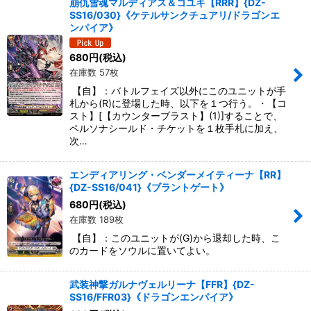
崩仇雪魂マルディアス＆コユキ【RRR】{DZ-
SS16/030}《ケテルサンクチュアリ/ドラゴンエ
ンパイア》
680
円
(税込)
在庫数 57枚
【自】：バトルフェイズ以外にこのユニットが手
札から(R)に登場した時、以下を１つ行う。・【コ
スト】[【カウンターブラスト】(1)]することで、
ペルソナシールド・チケットを１枚手札に加え、
次…
エンディアリング・ベンダーメイティーナ【RR】
{DZ-SS16/041}《ブラントゲート》
680
円
(税込)
在庫数 189枚
【自】：このユニットが(G)から退却した時、こ
のカードをソウルに置いてよい。
武装神撃ガルナヴェルリーナ【FFR】{DZ-
SS16/FFR03}《ドラゴンエンパイア》