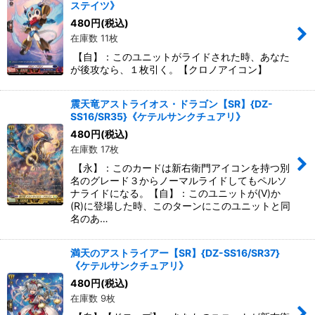
ステイツ》
480
円
(税込)
在庫数 11枚
【自】：このユニットがライドされた時、あなた
が後攻なら、１枚引く。【クロノアイコン】
震天竜アストライオス・ドラゴン【SR】{DZ-
SS16/SR35}《ケテルサンクチュアリ》
480
円
(税込)
在庫数 17枚
【永】：このカードは新右衛門アイコンを持つ別
名のグレード３からノーマルライドしてもペルソ
ナライドになる。【自】：このユニットが(V)か
(R)に登場した時、このターンにこのユニットと同
名のあ…
満天のアストライアー【SR】{DZ-SS16/SR37}
《ケテルサンクチュアリ》
480
円
(税込)
在庫数 9枚