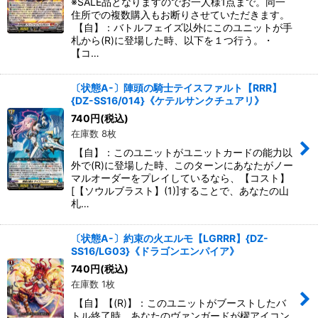
※SALE品となりますのでお一人様1点まで。同一
住所での複数購入もお断りさせていただきます。
【自】：バトルフェイズ以外にこのユニットが手
札から(R)に登場した時、以下を１つ行う。・
【コ…
〔状態A-〕陣頭の騎士テイスファルト【RRR】
{DZ-SS16/014}《ケテルサンクチュアリ》
740
円
(税込)
在庫数 8枚
【自】：このユニットがユニットカードの能力以
外で(R)に登場した時、このターンにあなたがノー
マルオーダーをプレイしているなら、【コスト】
[【ソウルブラスト】(1)]することで、あなたの山
札…
〔状態A-〕約束の火エルモ【LGRRR】{DZ-
SS16/LG03}《ドラゴンエンパイア》
740
円
(税込)
在庫数 1枚
【自】【(R)】：このユニットがブーストしたバ
トル終了時、あなたのヴァンガードが櫂アイコン