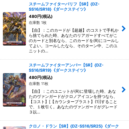
スチームファイターバリフ【SR】{DZ-
SS16/SR18}《ダークステイツ》
480
円
(税込)
在庫数 1枚
【自】：このカードが【超越】のコストで手札か
ら捨てられた時、あなたのリアガードすべてがこ
のカードと別名なら、このカードを(R)にコールし
てよい。コールしたなら、そのターン中、このユ
ニットの…
スチームファイターアンバー【SR】{DZ-
SS16/SR19}《ダークステイツ》
480
円
(税込)
在庫数 11枚
【自】：このユニットが(R)に登場した時、あな
たのヴァンガードがクロノアイコンを持つなら、
【コスト】[【カウンターブラスト】(1)]すること
で、１枚引く。あなたのヴァンガードがグレード
３以…
クロノ・ドラン【SR】{DZ-SS16/SR25}《ダーク