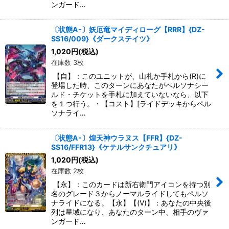
ンガード…
〔状態A-〕妖厄竜マイディローグ【RRR】{DZ-
SS16/009}《ダークステイツ》
1,020
円
(税込)
在庫数 3枚
【自】：このユニットが、山札か手札から(R)に
登場した時、このターンにあなたがペルソナシー
ルド・チケットを手札に加えていないなら、以下
を１つ行う。・【コスト】[ライドデッキからペル
ソナライ…
〔状態A-〕煌天神ウラヌス【FFR】{DZ-
SS16/FFR13}《ケテルサンクチュアリ》
1,020
円
(税込)
在庫数 2枚
【永】：このカードは新右衛門アイコンを持つ別
名のグレード３からノーマルライドしてもペルソ
ナライドになる。【永】【(V)】：あなたの中央後
列は星域になり、あなたのターン中、相手のヴァ
ンガード…