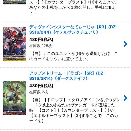
スト】[【カウンターブラスト】(1)]することで、
あなたの山札を上から１枚公開し、手札に加え、
ト…
ディヴァインシスターなてぃーじゃ【RR】{DZ-
SS16/044}《ケテルサンクチュアリ》
480
円
(税込)
在庫数 125枚
【自】：このユニットが(G)から退却した時、こ
のカードをソウルに置いてよい。
アップストリーム・ドラゴン【SR】{DZ-
SS16/SR14}《ダークステイツ》
480
円
(税込)
在庫数 2枚
【自】【ドロップ】：クロノアイコンを持つグレ
ード３以上のあなたのヴァンガードが登場した
時、【コスト】[【カウンターブラスト】(1)か
【エネルギーブラスト】(3)]することで、このカ
ードを(…