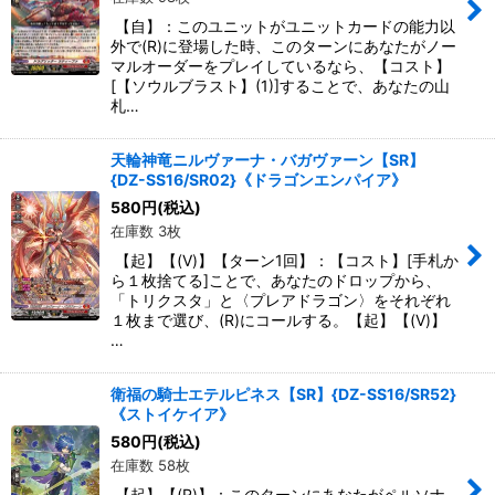
【自】：このユニットがユニットカードの能力以
外で(R)に登場した時、このターンにあなたがノー
マルオーダーをプレイしているなら、【コスト】
[【ソウルブラスト】(1)]することで、あなたの山
札…
天輪神竜ニルヴァーナ・バガヴァーン【SR】
{DZ-SS16/SR02}《ドラゴンエンパイア》
580
円
(税込)
在庫数 3枚
【起】【(V)】【ターン1回】：【コスト】[手札か
ら１枚捨てる]ことで、あなたのドロップから、
「トリクスタ」と〈プレアドラゴン〉をそれぞれ
１枚まで選び、(R)にコールする。【起】【(V)】
…
衛福の騎士エテルピネス【SR】{DZ-SS16/SR52}
《ストイケイア》
580
円
(税込)
在庫数 58枚
【起】【(R)】：このターンにあなたがペルソナ