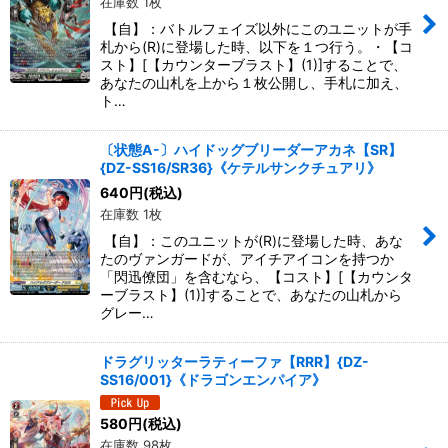
在庫数 1枚
【自】：バトルフェイズ以外にこのユニットが手
札から(R)に登場した時、以下を１つ行う。・【コ
スト】[【カウンターブラスト】(1)]することで、
あなたの山札を上から１枚公開し、手札に加え、
ト…
〔状態A-〕ハイドッグブリーダーアカネ【SR】
{DZ-SS16/SR36}《ケテルサンクチュアリ》
640
円
(税込)
在庫数 1枚
【自】：このユニットが(R)に登場した時、あな
たのヴァンガードが、アイチアイコンを持つか
「閃迅僚団」を含むなら、【コスト】[【カウンタ
ーブラスト】(1)]することで、あなたの山札から
グレー…
ドラグリッターラティーファ【RRR】{DZ-
SS16/001}《ドラゴンエンパイア》
580
円
(税込)
在庫数 98枚