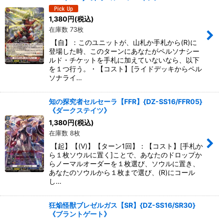
絞り込む
1,380
円
(税込)
在庫数 73枚
【自】：このユニットが、山札か手札から(R)に
登場した時、このターンにあなたがペルソナシー
ルド・チケットを手札に加えていないなら、以下
を１つ行う。・【コスト】[ライドデッキからペル
ソナライ…
知の探究者セルセーラ【FFR】{DZ-SS16/FFR05}
《ダークステイツ》
1,380
円
(税込)
在庫数 8枚
【起】【(V)】【ターン1回】：【コスト】[手札か
ら１枚ソウルに置く]ことで、あなたのドロップか
らノーマルオーダーを１枚選び、ソウルに置き、
あなたのソウルから１枚まで選び、(R)にコール
し…
狂焔怪獣ブレゼルガス【SR】{DZ-SS16/SR30}
《ブラントゲート》