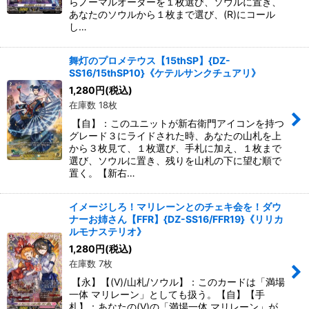
らノーマルオーダーを１枚選び、ソウルに置き、
あなたのソウルから１枚まで選び、(R)にコール
し…
舞灯のプロメテウス【15thSP】{DZ-
SS16/15thSP10}《ケテルサンクチュアリ》
1,280
円
(税込)
在庫数 18枚
【自】：このユニットが新右衛門アイコンを持つ
グレード３にライドされた時、あなたの山札を上
から３枚見て、１枚選び、手札に加え、１枚まで
選び、ソウルに置き、残りを山札の下に望む順で
置く。【新右…
イメージしろ！マリレーンとのチェキ会を！ダウ
ナーお姉さん【FFR】{DZ-SS16/FFR19}《リリカ
ルモナステリオ》
1,280
円
(税込)
在庫数 7枚
【永】【(V)/山札/ソウル】：このカードは「満場
一体 マリレーン」としても扱う。【自】【手
札】：あなたの(V)の「満場一体 マリレーン」が