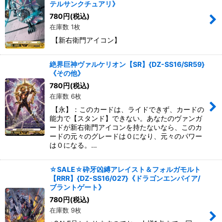
テルサンクチュアリ》
780
円
(税込)
在庫数 1枚
【新右衛門アイコン】
絶界巨神ヴァルケリオン【SR】{DZ-SS16/SR59}
《その他》
780
円
(税込)
在庫数 6枚
【永】：このカードは、ライドできず、カードの
能力で【スタンド】できない。あなたのヴァンガ
ードが新右衛門アイコンを持たないなら、このカ
ードの元々のグレードは０になり、元々のパワー
は０になる。…
☆SALE☆砕牙凶縛アレイスト＆フォルガモルト
【RRR】{DZ-SS16/027}《ドラゴンエンパイア/
ブラントゲート》
780
円
(税込)
在庫数 9枚