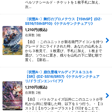
ペルソナシールド・チケットを１枚手札に加え、
次…
〔状態A-〕舞灯のプロメテウス【15thSP】{DZ-
SS16/15thSP10}《ケテルサンクチュアリ》
1,210
円
(税込)
在庫数 3枚
【自】：このユニットが新右衛門アイコンを持つ
グレード３にライドされた時、あなたの山札を上
から３枚見て、１枚選び、手札に加え、１枚まで
選び、ソウルに置き、残りを山札の下に望む順で
置く。【新右…
〔状態A-〕崩仇雪魂マルディアス＆コユキ
【SR】{DZ-SS16/SR57}《ケテルサンクチュア
リ/ドラゴンエンパイア》
1,210
円
(税込)
在庫数 2枚
【自】：バトルフェイズ以外にこのユニットが手
札から(R)に登場した時、以下を１つ行う。・【コ
スト】[【カウンターブラスト】(1)]することで、