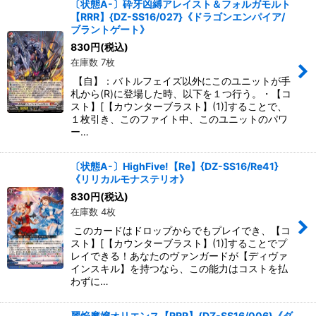
〔状態A-〕砕牙凶縛アレイスト＆フォルガモルト
【RRR】{DZ-SS16/027}《ドラゴンエンパイア/
ブラントゲート》
830
円
(税込)
在庫数 7枚
【自】：バトルフェイズ以外にこのユニットが手
札から(R)に登場した時、以下を１つ行う。・【コ
スト】[【カウンターブラスト】(1)]することで、
１枚引き、このファイト中、このユニットのパワ
ー…
〔状態A-〕HighFive!【Re】{DZ-SS16/Re41}
《リリカルモナステリオ》
830
円
(税込)
在庫数 4枚
このカードはドロップからでもプレイでき、【コ
スト】[【カウンターブラスト】(1)]することでプ
レイできる！あなたのヴァンガードが【ディヴァ
インスキル】を持つなら、この能力はコストを払
わずに…
麗焔魔嬢オリエンス【RRR】{DZ-SS16/006}《ダ