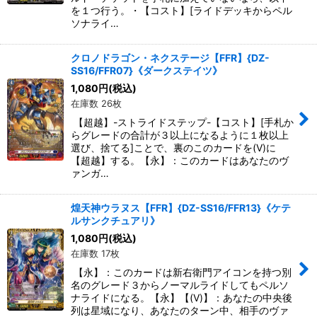
を１つ行う。・【コスト】[ライドデッキからペル
ソナライ…
クロノドラゴン・ネクステージ【FFR】{DZ-
SS16/FFR07}《ダークステイツ》
1,080
円
(税込)
在庫数 26枚
【超越】-ストライドステップ-【コスト】[手札か
らグレードの合計が３以上になるように１枚以上
選び、捨てる]ことで、裏のこのカードを(V)に
【超越】する。【永】：このカードはあなたのヴ
ァンガ…
煌天神ウラヌス【FFR】{DZ-SS16/FFR13}《ケテ
ルサンクチュアリ》
1,080
円
(税込)
在庫数 17枚
【永】：このカードは新右衛門アイコンを持つ別
名のグレード３からノーマルライドしてもペルソ
ナライドになる。【永】【(V)】：あなたの中央後
列は星域になり、あなたのターン中、相手のヴァ