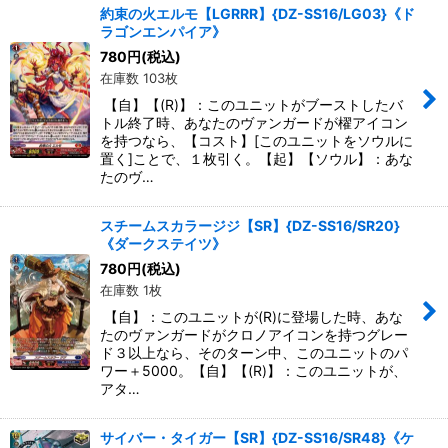
約束の火エルモ【LGRRR】{DZ-SS16/LG03}《ド
ラゴンエンパイア》
780
円
(税込)
在庫数 103枚
【自】【(R)】：このユニットがブーストしたバ
トル終了時、あなたのヴァンガードが櫂アイコン
を持つなら、【コスト】[このユニットをソウルに
置く]ことで、１枚引く。【起】【ソウル】：あな
たのヴ…
スチームスカラージジ【SR】{DZ-SS16/SR20}
《ダークステイツ》
780
円
(税込)
在庫数 1枚
【自】：このユニットが(R)に登場した時、あな
たのヴァンガードがクロノアイコンを持つグレー
ド３以上なら、そのターン中、このユニットのパ
ワー＋5000。【自】【(R)】：このユニットが、
アタ…
サイバー・タイガー【SR】{DZ-SS16/SR48}《ケ