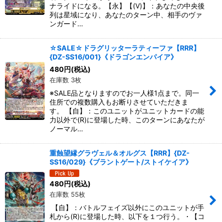
ナライドになる。【永】【(V)】：あなたの中央後
列は星域になり、あなたのターン中、相手のヴァ
ンガード…
☆SALE☆ドラグリッターラティーファ【RRR】
{DZ-SS16/001}《ドラゴンエンパイア》
480
円
(税込)
在庫数 3枚
※SALE品となりますのでお一人様1点まで。同一
住所での複数購入もお断りさせていただきま
す。 【自】：このユニットがユニットカードの能
力以外で(R)に登場した時、このターンにあなたが
ノーマル…
重蝕望縁グラヴェル＆オルグス【RRR】{DZ-
SS16/029}《ブラントゲート/ストイケイア》
480
円
(税込)
在庫数 55枚
【自】：バトルフェイズ以外にこのユニットが手
札から(R)に登場した時、以下を１つ行う。・【コ