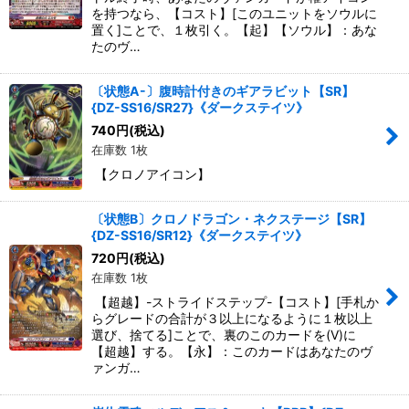
を持つなら、【コスト】[このユニットをソウルに
置く]ことで、１枚引く。【起】【ソウル】：あな
たのヴ…
〔状態A-〕腹時計付きのギアラビット【SR】
{DZ-SS16/SR27}《ダークステイツ》
740
円
(税込)
在庫数 1枚
【クロノアイコン】
〔状態B〕クロノドラゴン・ネクステージ【SR】
{DZ-SS16/SR12}《ダークステイツ》
720
円
(税込)
在庫数 1枚
【超越】-ストライドステップ-【コスト】[手札か
らグレードの合計が３以上になるように１枚以上
選び、捨てる]ことで、裏のこのカードを(V)に
【超越】する。【永】：このカードはあなたのヴ
ァンガ…