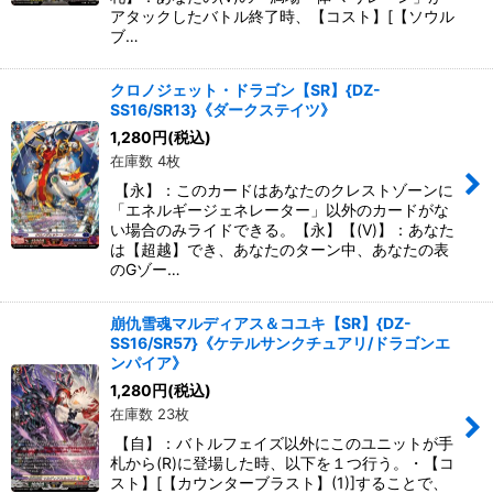
アタックしたバトル終了時、【コスト】[【ソウル
ブ…
クロノジェット・ドラゴン【SR】{DZ-
SS16/SR13}《ダークステイツ》
1,280
円
(税込)
在庫数 4枚
【永】：このカードはあなたのクレストゾーンに
「エネルギージェネレーター」以外のカードがな
い場合のみライドできる。【永】【(V)】：あなた
は【超越】でき、あなたのターン中、あなたの表
のGゾー…
崩仇雪魂マルディアス＆コユキ【SR】{DZ-
SS16/SR57}《ケテルサンクチュアリ/ドラゴンエ
ンパイア》
1,280
円
(税込)
在庫数 23枚
【自】：バトルフェイズ以外にこのユニットが手
札から(R)に登場した時、以下を１つ行う。・【コ
スト】[【カウンターブラスト】(1)]することで、