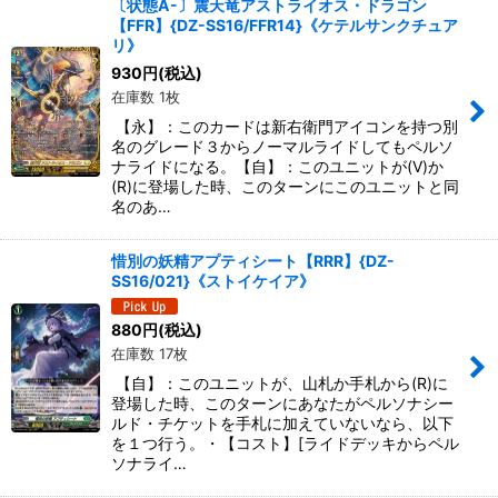
〔状態A-〕震天竜アストライオス・ドラゴン
【FFR】{DZ-SS16/FFR14}《ケテルサンクチュア
リ》
930
円
(税込)
在庫数 1枚
【永】：このカードは新右衛門アイコンを持つ別
名のグレード３からノーマルライドしてもペルソ
ナライドになる。【自】：このユニットが(V)か
(R)に登場した時、このターンにこのユニットと同
名のあ…
惜別の妖精アプティシート【RRR】{DZ-
SS16/021}《ストイケイア》
880
円
(税込)
在庫数 17枚
【自】：このユニットが、山札か手札から(R)に
登場した時、このターンにあなたがペルソナシー
ルド・チケットを手札に加えていないなら、以下
を１つ行う。・【コスト】[ライドデッキからペル
ソナライ…