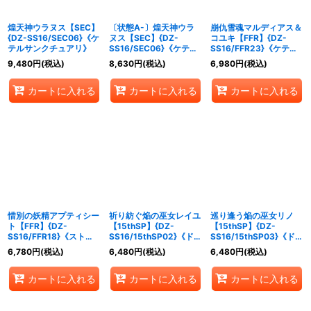
煌天神ウラヌス【SEC】
〔状態A-〕煌天神ウラ
崩仇雪魂マルディアス＆
{DZ-SS16/SEC06}《ケ
ヌス【SEC】{DZ-
コユキ【FFR】{DZ-
テルサンクチュアリ》
SS16/SEC06}《ケテル
SS16/FFR23}《ケテル
サンクチュアリ》
サンクチュアリ/ドラゴ
9,480
円
(税込)
8,630
円
(税込)
6,980
円
(税込)
ンエンパイア》
カートに入れる
カートに入れる
カートに入れる
惜別の妖精アプティシー
祈り紡ぐ焔の巫女レイユ
巡り逢う焔の巫女リノ
ト【FFR】{DZ-
【15thSP】{DZ-
【15thSP】{DZ-
SS16/FFR18}《ストイ
SS16/15thSP02}《ドラ
SS16/15thSP03}《ドラ
ケイア》
ゴンエンパイア》
ゴンエンパイア》
6,780
円
(税込)
6,480
円
(税込)
6,480
円
(税込)
カートに入れる
カートに入れる
カートに入れる