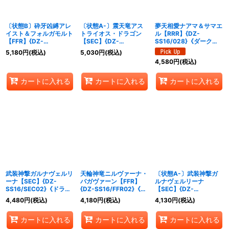
〔状態B〕砕牙凶縛アレ
〔状態A-〕震天竜アス
夢天相愛ナアマ＆サマエ
イスト＆フォルガモルト
トライオス・ドラゴン
ル【RRR】{DZ-
【FFR】{DZ-
【SEC】{DZ-
SS16/028}《ダークス
SS16/FFR20}《ドラゴ
SS16/SEC07}《ケテル
テイツ/ケテルサンクチ
5,180
円
(税込)
5,030
円
(税込)
ンエンパイア/ブラント
サンクチュアリ》
ュアリ》
4,580
円
(税込)
ゲート》
カートに入れる
カートに入れる
カートに入れる
武装神撃ガルナヴェルリ
天輪神竜ニルヴァーナ・
〔状態A-〕武装神撃ガ
ーナ【SEC】{DZ-
バガヴァーン【FFR】
ルナヴェルリーナ
SS16/SEC02}《ドラゴ
{DZ-SS16/FFR02}《ド
【SEC】{DZ-
ンエンパイア》
ラゴンエンパイア》
SS16/SEC02}《ドラゴ
4,480
円
(税込)
4,180
円
(税込)
4,130
円
(税込)
ンエンパイア》
カートに入れる
カートに入れる
カートに入れる