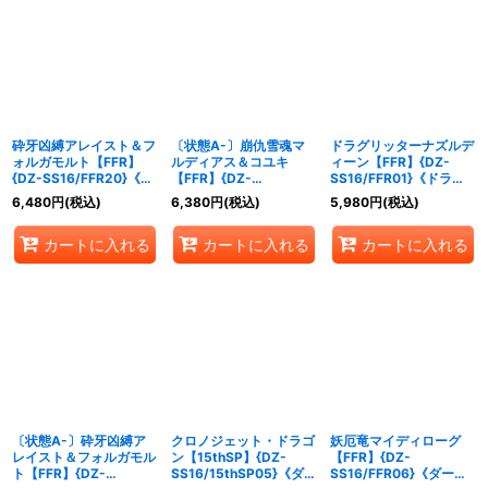
砕牙凶縛アレイスト＆フ
〔状態A-〕崩仇雪魂マ
ドラグリッターナズルデ
ォルガモルト【FFR】
ルディアス＆コユキ
ィーン【FFR】{DZ-
{DZ-SS16/FFR20}《ド
【FFR】{DZ-
SS16/FFR01}《ドラゴ
ラゴンエンパイア/ブラ
SS16/FFR23}《ケテル
ンエンパイア》
6,480
円
(税込)
6,380
円
(税込)
5,980
円
(税込)
ントゲート》
サンクチュアリ/ドラゴ
ンエンパイア》
カートに入れる
カートに入れる
カートに入れる
〔状態A-〕砕牙凶縛ア
クロノジェット・ドラゴ
妖厄竜マイディローグ
レイスト＆フォルガモル
ン【15thSP】{DZ-
【FFR】{DZ-
ト【FFR】{DZ-
SS16/15thSP05}《ダー
SS16/FFR06}《ダーク