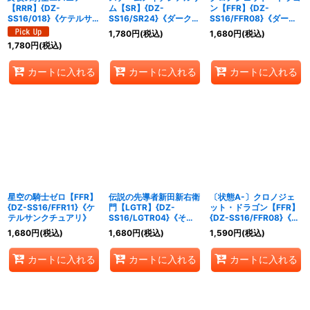
【RRR】{DZ-
ム【SR】{DZ-
ン【FFR】{DZ-
SS16/018}《ケテルサン
SS16/SR24}《ダークス
SS16/FFR08}《ダーク
クチュアリ》
テイツ》
ステイツ》
1,780
円
(税込)
1,680
円
(税込)
1,780
円
(税込)
カートに入れる
カートに入れる
カートに入れる
星空の騎士ゼロ【FFR】
伝説の先導者新田新右衛
〔状態A-〕クロノジェ
{DZ-SS16/FFR11}《ケ
門【LGTR】{DZ-
ット・ドラゴン【FFR】
テルサンクチュアリ》
SS16/LGTR04}《その
{DZ-SS16/FFR08}《ダ
他》
ークステイツ》
1,680
円
(税込)
1,680
円
(税込)
1,590
円
(税込)
カートに入れる
カートに入れる
カートに入れる