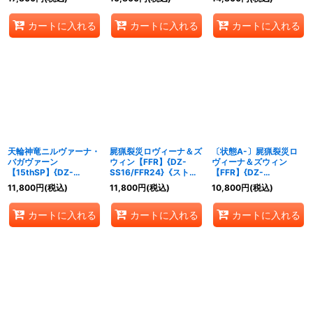
カートに入れる
カートに入れる
カートに入れる
天輪神竜ニルヴァーナ・
屍猟裂災ロヴィーナ＆ズ
〔状態A-〕屍猟裂災ロ
バガヴァーン
ウィン【FFR】{DZ-
ヴィーナ＆ズウィン
【15thSP】{DZ-
SS16/FFR24}《ストイ
【FFR】{DZ-
SS16/15thSP01}《ドラ
ケイア/ダークステイ
SS16/FFR24}《ストイ
11,800
円
(税込)
11,800
円
(税込)
10,800
円
(税込)
ゴンエンパイア》
ツ》
ケイア/ダークステイ
ツ》
カートに入れる
カートに入れる
カートに入れる