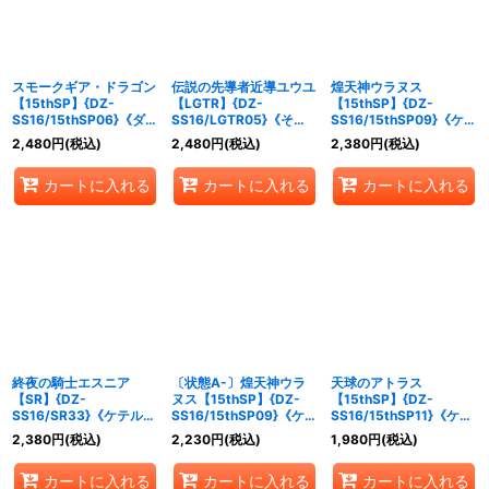
スモークギア・ドラゴン
伝説の先導者近導ユウユ
煌天神ウラヌス
【15thSP】{DZ-
【LGTR】{DZ-
【15thSP】{DZ-
SS16/15thSP06}《ダー
SS16/LGTR05}《その
SS16/15thSP09}《ケテ
クステイツ》
他》
ルサンクチュアリ》
2,480
円
(税込)
2,480
円
(税込)
2,380
円
(税込)
カートに入れる
カートに入れる
カートに入れる
終夜の騎士エスニア
〔状態A-〕煌天神ウラ
天球のアトラス
【SR】{DZ-
ヌス【15thSP】{DZ-
【15thSP】{DZ-
SS16/SR33}《ケテルサ
SS16/15thSP09}《ケテ
SS16/15thSP11}《ケテ
ンクチュアリ》
ルサンクチュアリ》
ルサンクチュアリ》
2,380
円
(税込)
2,230
円
(税込)
1,980
円
(税込)
カートに入れる
カートに入れる
カートに入れる