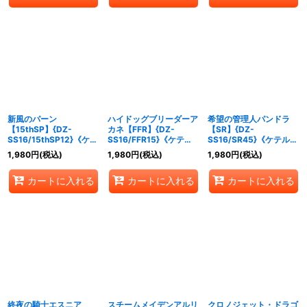
新風のパーン
ハイドッグブリーダーア
希望の管理人パンドラ
【15thSP】{DZ-
カネ【FFR】{DZ-
【SR】{DZ-
SS16/15thSP12}《ケテ
SS16/FFR15}《ケテル
SS16/SR45}《ケテルサ
ルサンクチュアリ》
サンクチュアリ》
ンクチュアリ》
1,980
円
(税込)
1,980
円
(税込)
1,980
円
(税込)
カートに入れる
カートに入れる
カートに入れる
終夜の騎士エスニア
スチームメイデンアルリ
クロノジェット・ドラゴ