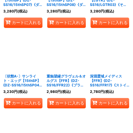
【15thSP】{DZ-
【15thSP】{DZ-
【LGTR】{DZ-
SS16/15thSP07}《ダー
SS16/15thSP08}《ダー
SS16/LGTR03}《その
クステイツ》
クステイツ》
他》
3,280
円
(税込)
3,280
円
(税込)
3,280
円
(税込)
カートに入れる
カートに入れる
カートに入れる
〔状態A-〕サンライ
重蝕望縁グラヴェル＆オ
深淵霊域メイディス
ト・エッグ【15thSP】
ルグス【FFR】{DZ-
【FFR】{DZ-
{DZ-SS16/15thSP04}
SS16/FFR22}《ブラン
SS16/FFR17}《ストイ
《ドラゴンエンパイア》
トゲート/ストイケイ
ケイア》
3,230
円
(税込)
2,980
円
(税込)
2,780
円
(税込)
ア》
カートに入れる
カートに入れる
カートに入れる