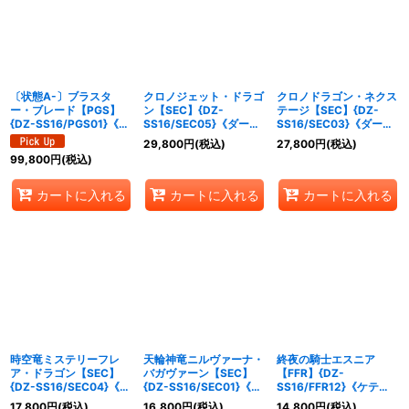
絞り込む
〔状態A-〕ブラスタ
クロノジェット・ドラゴ
クロノドラゴン・ネクス
ー・ブレード【PGS】
ン【SEC】{DZ-
テージ【SEC】{DZ-
{DZ-SS16/PGS01}《ロ
SS16/SEC05}《ダーク
SS16/SEC03}《ダーク
イヤルパラディン》
ステイツ》
ステイツ》
29,800
円
(税込)
27,800
円
(税込)
99,800
円
(税込)
カートに入れる
カートに入れる
カートに入れる
時空竜ミステリーフレ
天輪神竜ニルヴァーナ・
終夜の騎士エスニア
ア・ドラゴン【SEC】
バガヴァーン【SEC】
【FFR】{DZ-
{DZ-SS16/SEC04}《ダ
{DZ-SS16/SEC01}《ド
SS16/FFR12}《ケテル
ークステイツ》
ラゴンエンパイア》
サンクチュアリ》
17,800
円
(税込)
16,800
円
(税込)
14,800
円
(税込)