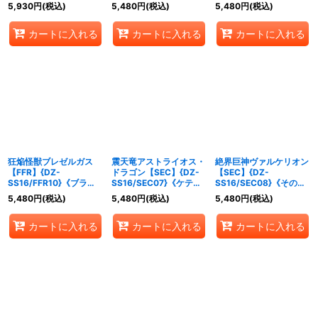
SS16/FFR20}《ドラゴ
クステイツ》
ステイツ》
5,930
円
(税込)
5,480
円
(税込)
5,480
円
(税込)
ンエンパイア/ブラント
ゲート》
カートに入れる
カートに入れる
カートに入れる
狂焔怪獣ブレゼルガス
震天竜アストライオス・
絶界巨神ヴァルケリオン
【FFR】{DZ-
ドラゴン【SEC】{DZ-
【SEC】{DZ-
SS16/FFR10}《ブラン
SS16/SEC07}《ケテル
SS16/SEC08}《その
トゲート》
サンクチュアリ》
他》
5,480
円
(税込)
5,480
円
(税込)
5,480
円
(税込)
カートに入れる
カートに入れる
カートに入れる