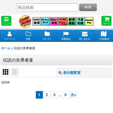
検索
メニュー
カート
マイページ
特集
カテゴリ
新着商品
問い合わせ
ご利用案内
ホーム
>
伝説の先導者達
伝説の先導者達
表示順変更
閉じる
520
件
表示数
:
1
2
3
...
9
次
»
並び順
: