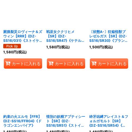
屍猟裂災ロヴィーナ＆ズ
戦巫女ククリヒメ
〔状態A-〕狂焔怪獣ブ
ウィン【RRR】{DZ-
【SR】{DZ-
レゼルガス【SR】{DZ-
SS16/031}《ストイケイ
SS16/SR47}《ケテルサ
SS16/SR30}《ブラント
ア/ダークステイツ》
ンクチュアリ》
ゲート》
1,580
円
(税込)
1,500
円
(税込)
1,580
円
(税込)
カートに入れる
カートに入れる
カートに入れる
約束の火エルモ【FFR】
惜別の妖精アプティシー
砕牙凶縛アレイスト＆フ
{DZ-SS16/FFR04}《ド
ト【SR】{DZ-
ォルガモルト【SR】
ラゴンエンパイア》
SS16/SR51}《ストイケ
{DZ-SS16/SR54}《ド
イア》
ラゴンエンパイア/ブラ
1,480
円
(税込)
1,480
円
(税込)
1,480
円
(税込)