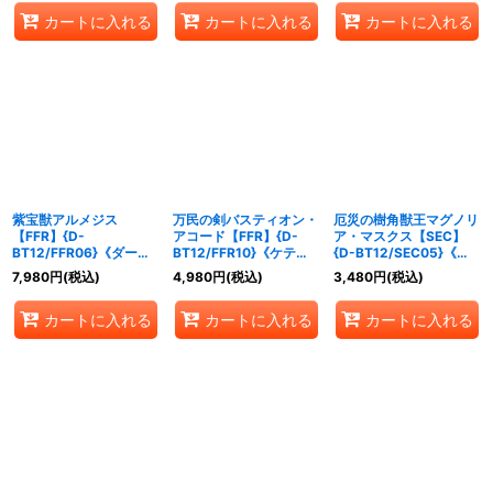
カートに入れる
カートに入れる
カートに入れる
紫宝獣アルメジス
万民の剣バスティオン・
厄災の樹角獣王マグノリ
【FFR】{D-
アコード【FFR】{D-
ア・マスクス【SEC】
BT12/FFR06}《ダーク
BT12/FFR10}《ケテル
{D-BT12/SEC05}《ス
ステイツ》
サンクチュアリ》
トイケイア》
7,980
円
(税込)
4,980
円
(税込)
3,480
円
(税込)
カートに入れる
カートに入れる
カートに入れる