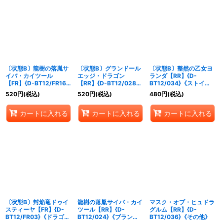
〔状態B〕龍樹の落胤サ
〔状態B〕グランドール
〔状態B〕整然の乙女ヨ
イバ・カイツール
エッジ・ドラゴン
ランダ【RR】{D-
【FR】{D-BT12/FR16}
【RR】{D-BT12/028}
BT12/034}《ストイケ
《ブラントゲート》
《ケテルサンクチュア
イア》
520
円
(税込)
520
円
(税込)
480
円
(税込)
リ》
カートに入れる
カートに入れる
カートに入れる
〔状態B〕封焔竜ドゥイ
龍樹の落胤サイバ・カイ
マスク・オブ・ヒュドラ
スティーヤ【FR】{D-
ツール【RR】{D-
グルム【RR】{D-
BT12/FR03}《ドラゴン
BT12/024}《ブラント
BT12/036}《その他》