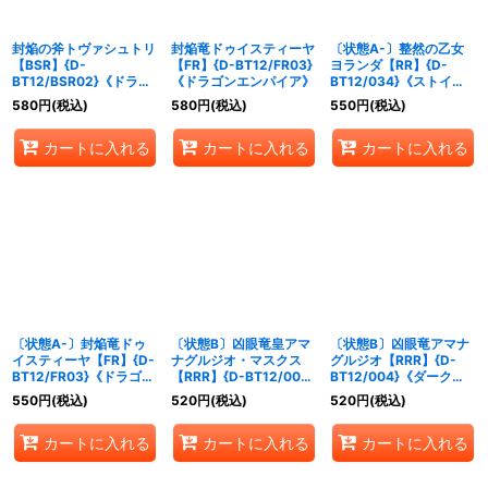
封焔の斧トヴァシュトリ
封焔竜ドゥイスティーヤ
〔状態A-〕整然の乙女
【BSR】{D-
【FR】{D-BT12/FR03}
ヨランダ【RR】{D-
BT12/BSR02}《ドラゴ
《ドラゴンエンパイア》
BT12/034}《ストイケ
ンエンパイア》
イア》
580
円
(税込)
580
円
(税込)
550
円
(税込)
カートに入れる
カートに入れる
カートに入れる
〔状態A-〕封焔竜ドゥ
〔状態B〕凶眼竜皇アマ
〔状態B〕凶眼竜アマナ
イスティーヤ【FR】{D-
ナグルジオ・マスクス
グルジオ【RRR】{D-
BT12/FR03}《ドラゴン
【RRR】{D-BT12/005}
BT12/004}《ダークス
エンパイア》
《ダークステイツ》
テイツ》
550
円
(税込)
520
円
(税込)
520
円
(税込)
カートに入れる
カートに入れる
カートに入れる