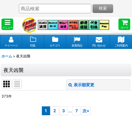
検索
メニュー
カート
マイページ
特集
カテゴリ
新着商品
問い合わせ
ご利用案内
ホーム
>
夜天凶襲
夜天凶襲
表示順変更
閉じる
373
件
表示数
:
1
2
3
...
7
次
»
並び順
: