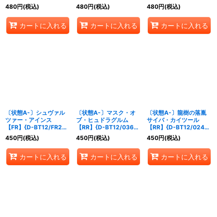
エンパイア》
ゲート》
480
円
(税込)
480
円
(税込)
480
円
(税込)
カートに入れる
カートに入れる
カートに入れる
〔状態A-〕シュヴァル
〔状態A-〕マスク・オ
〔状態A-〕龍樹の落胤
ツァー・アインス
ブ・ヒュドラグルム
サイバ・カイツール
【FR】{D-BT12/FR22}
【RR】{D-BT12/036}
【RR】{D-BT12/024}
《ブラントゲート》
《その他》
《ブラントゲート》
450
円
(税込)
450
円
(税込)
450
円
(税込)
カートに入れる
カートに入れる
カートに入れる