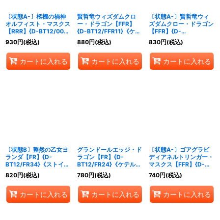
〔状態A-〕柩機の禍神
賢哲竜ウィズダムクロ
〔状態A-〕賢哲竜ウィ
オルフィスト・マスクス
ー・ドラゴン【FFR】
ズダムクロー・ドラゴン
【RRR】{D-BT12/007}
{D-BT12/FFR11}《ケテ
【FFR】{D-
《ブラントゲート》
ルサンクチュアリ》
BT12/FFR11}《ケテルサ
930
円
(税込)
880
円
(税込)
830
円
(税込)
ンクチュアリ》
カートに入れる
カートに入れる
カートに入れる
〔状態B〕整然の乙女ヨ
グランドールエッジ・ド
〔状態A-〕ゴアグラビ
ランダ【FR】{D-
ラゴン【FR】{D-
ディアネルトリンガー・
BT12/FR34}《ストイケ
BT12/FR24}《ケテルサ
マスクス【FFR】{D-
イア》
ンクチュアリ》
BT12/FFR08}《ブラン
820
円
(税込)
780
円
(税込)
740
円
(税込)
トゲート》
カートに入れる
カートに入れる
カートに入れる