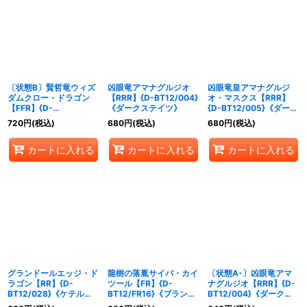
〔状態B〕賢哲竜ウィズ
凶眼竜アマナグルジオ
凶眼竜皇アマナグルジ
ダムクロー・ドラゴン
【RRR】{D-BT12/004}
オ・マスクス【RRR】
【FFR】{D-
《ダークステイツ》
{D-BT12/005}《ダーク
BT12/FFR11}《ケテルサ
ステイツ》
720
円
(税込)
680
円
(税込)
680
円
(税込)
ンクチュアリ》
カートに入れる
カートに入れる
カートに入れる
グランドールエッジ・ド
龍樹の落胤サイバ・カイ
〔状態A-〕凶眼竜アマ
ラゴン【RR】{D-
ツール【FR】{D-
ナグルジオ【RRR】{D-
BT12/028}《ケテルサ
BT12/FR16}《ブラント
BT12/004}《ダークス
ンクチュアリ》
ゲート》
テイツ》