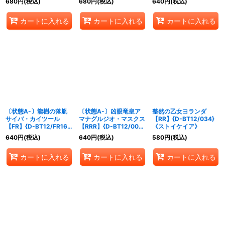
680
円
(税込)
680
円
(税込)
640
円
(税込)
カートに入れる
カートに入れる
カートに入れる
〔状態A-〕龍樹の落胤
〔状態A-〕凶眼竜皇ア
整然の乙女ヨランダ
サイバ・カイツール
マナグルジオ・マスクス
【RR】{D-BT12/034}
【FR】{D-BT12/FR16}
【RRR】{D-BT12/005}
《ストイケイア》
《ブラントゲート》
《ダークステイツ》
640
円
(税込)
640
円
(税込)
580
円
(税込)
カートに入れる
カートに入れる
カートに入れる