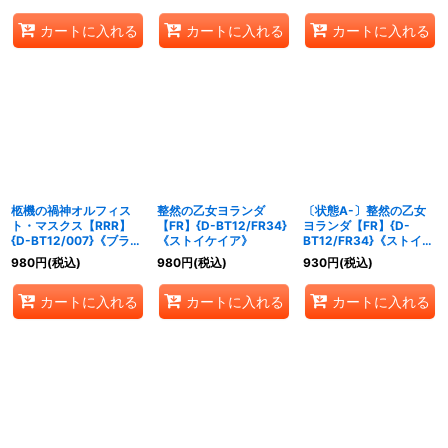
カートに入れる
カートに入れる
カートに入れる
柩機の禍神オルフィス
整然の乙女ヨランダ
〔状態A-〕整然の乙女
ト・マスクス【RRR】
【FR】{D-BT12/FR34}
ヨランダ【FR】{D-
{D-BT12/007}《ブラン
《ストイケイア》
BT12/FR34}《ストイケ
トゲート》
イア》
980
円
(税込)
980
円
(税込)
930
円
(税込)
カートに入れる
カートに入れる
カートに入れる