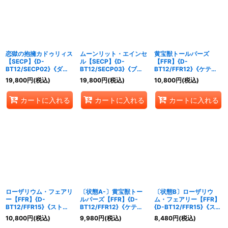
絞り込む
恋獄の抱擁カドゥリィス
ムーンリット・エインセ
黄宝獣トールパーズ
【SECP】{D-
ル【SECP】{D-
【FFR】{D-
BT12/SECP02}《ダー
BT12/SECP03}《ブラ
BT12/FFR12}《ケテル
クステイツ》
ントゲート》
サンクチュアリ》
19,800
円
(税込)
19,800
円
(税込)
10,800
円
(税込)
カートに入れる
カートに入れる
カートに入れる
ローザリウム・フェアリ
〔状態A-〕黄宝獣トー
〔状態B〕ローザリウ
ー【FFR】{D-
ルパーズ【FFR】{D-
ム・フェアリー【FFR】
BT12/FFR15}《ストイ
BT12/FFR12}《ケテル
{D-BT12/FFR15}《スト
ケイア》
サンクチュアリ》
イケイア》
10,800
円
(税込)
9,980
円
(税込)
8,480
円
(税込)