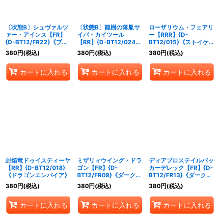
〔状態B〕シュヴァルツ
〔状態B〕龍樹の落胤サ
ローザリウム・フェアリ
ァー・アインス【FR】
イバ・カイツール
ー【RRR】{D-
{D-BT12/FR22}《ブラ
【RR】{D-BT12/024}
BT12/015}《ストイケイ
ントゲート》
《ブラントゲート》
ア》
380
円
(税込)
380
円
(税込)
380
円
(税込)
カートに入れる
カートに入れる
カートに入れる
封焔竜ドゥイスティーヤ
ミザリィウイング・ドラ
ディアブロステイルバッ
【RR】{D-BT12/018}
ゴン【FR】{D-
カーデレック【FR】{D-
《ドラゴンエンパイア》
BT12/FR09}《ダークス
BT12/FR13}《ダークス
テイツ》
テイツ》
380
円
(税込)
380
円
(税込)
380
円
(税込)
カートに入れる
カートに入れる
カートに入れる