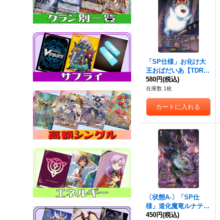
「SP仕様」お化け大
王おばだいあ【TDR】
{DZ-SS03/018R}《ス
580円
(税込)
トイケイア》
在庫数 1枚
〔状態A-〕「SP仕
様」道化魔竜ルナテッ
ク・ドラゴン【TDR】
450円
(税込)