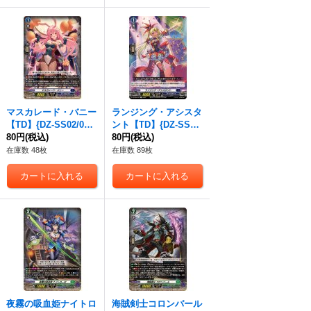
マスカレード・バニー
ランジング・アシスタ
【TD】{DZ-SS02/009}
ント【TD】{DZ-SS02/
《ダークステイツ》
80円
(税込)
010}《ダークステイ
80円
(税込)
ツ》
在庫数 48枚
在庫数 89枚
夜霧の吸血姫ナイトロ
海賊剣士コロンバール