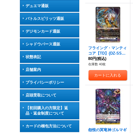
デュエマ通販
バトルスピリッツ通販
デジモンカード通販
シャドウバース通販
フライング・マンティ
コア【TD】{DZ-SS02/
状態表記
005}《ダークステイ
80円
(税込)
ツ》
在庫数 40枚
店舗案内
プライバシーポリシー
店頭受取について
【初回購入の方限定】返
品・返金制度について
カードの梱包方法について
怨恨の冥竜神ゴルマギ