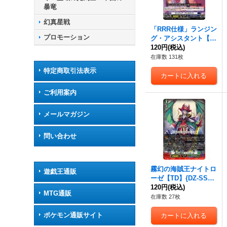
暴竜
幻真星戦
「RRR仕様」ランジン
プロモーション
グ・アシスタント【T
DR】{DZ-SS02/010R}
120円
(税込)
《ダークステイツ》
在庫数 131枚
特定商取引法表示
ご利用案内
メールマガジン
問い合わせ
霧幻の海賊王ナイトロ
遊戯王通販
ーゼ【TD】{DZ-SS03/
017}《ストイケイア》
120円
(税込)
MTG通販
在庫数 27枚
ポケモン通販サイト