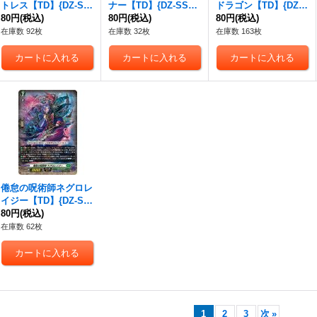
トレス【TD】{DZ-SS
ナー【TD】{DZ-SS02/
ドラゴン【TD】{DZ-S
02/014}《ダークステ
80円
(税込)
015}《ダークステイ
80円
(税込)
S02/018}《ダークステ
80円
(税込)
イツ》
ツ》
イツ》
在庫数 92枚
在庫数 32枚
在庫数 163枚
倦怠の呪術師ネグロレ
イジー【TD】{DZ-SS
03/006}《ストイケイ
80円
(税込)
ア》
在庫数 62枚
1
2
3
次
»