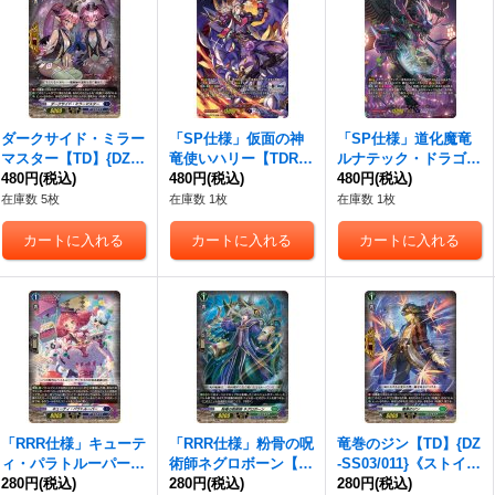
ダークサイド・ミラー
「SP仕様」仮面の神
「SP仕様」道化魔竜
マスター【TD】{DZ-S
竜使いハリー【TDR】
ルナテック・ドラゴン
S02/011}《ダークステ
480円
(税込)
{DZ-SS02/017R}《ダ
480円
(税込)
【TDR】{DZ-SS02/01
480円
(税込)
イツ》
ークステイツ》
8R}《ダークステイ
在庫数 5枚
在庫数 1枚
在庫数 1枚
ツ》
「RRR仕様」キューテ
「RRR仕様」粉骨の呪
竜巻のジン【TD】{DZ
ィ・パラトルーパー
術師ネグロボーン【T
-SS03/011}《ストイケ
【TDR】{DZ-SS02/00
280円
(税込)
DR】{DZ-SS03/010R}
280円
(税込)
イア》
280円
(税込)