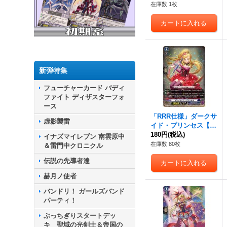
{DZ-SS02/018R}《ダ
在庫数 1枚
ークステイツ》
新弾特集
フューチャーカード バディ
ファイト ディザスターフォ
ース
「RRR仕様」ダークサ
虚影襲雷
イド・プリンセス【T
DR】{DZ-SS02/007R}
180円
(税込)
イナズマイレブン 南雲原中
《ダークステイツ》
在庫数 80枚
＆雷門中クロニクル
伝説の先導者達
赫月ノ使者
バンドリ！ ガールズバンド
パーティ！
ぶっちぎりスタートデッ
キ 聖域の光剣士＆帝国の