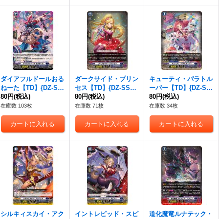
ダイアフルドールおる
ダークサイド・プリン
キューティ・パラトル
ねーた【TD】{DZ-SS
セス【TD】{DZ-SS02/
ーパー【TD】{DZ-SS
02/006}《ダークステ
80円
(税込)
007}《ダークステイ
80円
(税込)
02/008}《ダークステ
80円
(税込)
イツ》
ツ》
イツ》
在庫数 103枚
在庫数 71枚
在庫数 34枚
シルキィスカイ・アク
イントレピッド・スピ
道化魔竜ルナテック・