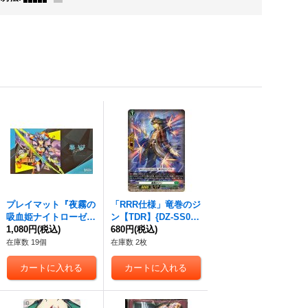
プレイマット『夜霧の
「RRR仕様」竜巻のジ
吸血姫ナイトローゼ(V
ン【TDR】{DZ-SS03/
G-DZ-SS03)』【-】{-}
1,080円
(税込)
011R}《ストイケイ
680円
(税込)
《サプライ》
ア》
在庫数 19個
在庫数 2枚