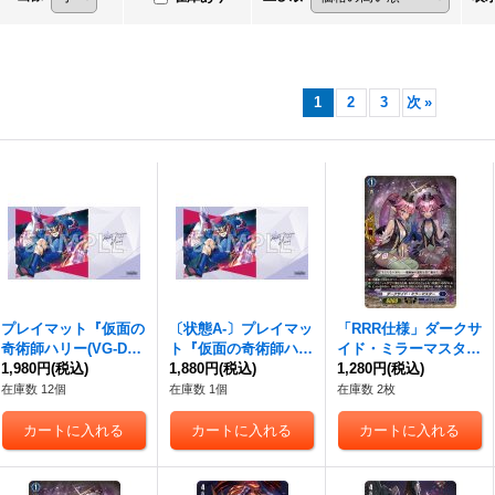
1
2
3
次
»
プレイマット『仮面の
〔状態A-〕プレイマッ
「RRR仕様」ダークサ
奇術師ハリー(VG-DZ-
ト『仮面の奇術師ハリ
イド・ミラーマスター
SS02)』【-】{-}《サ
1,980円
(税込)
ー(VG-DZ-SS02)』
1,880円
(税込)
【TDR】{DZ-SS02/01
1,280円
(税込)
プライ》
【-】{-}《サプライ》
1R}《ダークステイ
在庫数 12個
在庫数 1個
在庫数 2枚
ツ》