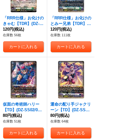
「RRR仕様」お化けの
「RRR仕様」お化けの
きゃむ【TDR】{DZ-S
とみー兄弟【TDR】{D
S03/008R}《ストイケ
120円
(税込)
Z-SS03/009R}《スト
120円
(税込)
イア》
イケイア》
在庫数 56枚
在庫数 111枚
仮面の奇術師ハリー
運命の配り手ジャクリ
【TD】{DZ-SS02/001}
ーン【TD】{DZ-SS02/
《ダークステイツ》
80円
(税込)
002}《ダークステイ
80円
(税込)
ツ》
在庫数 51枚
在庫数 64枚