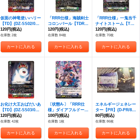
仮面の神竜使いハリー
「RRR仕様」海賊剣士
「RRR仕様」一鬼当千
【TD】{DZ-SS02/017}
コロンバール【TDR】
ナイトストーム【TD
《ダークステイツ》
120円
(税込)
{DZ-SS03/002R}《ス
120円
(税込)
R】{DZ-SS03/005R}
120円
(税込)
トイケイア》
《ストイケイア》
在庫数 2枚
在庫数 84枚
在庫数 70枚
お化け大王おばだいあ
〔状態A-〕「RRR仕
エネルギージェネレー
【TD】{DZ-SS03/018}
様」ダイアフルドール
ター【PR】{D-PR/88
《ストイケイア》
120円
(税込)
おるねーた【TDR】{D
100円
(税込)
6}《その他》
80円
(税込)
Z-SS02/006R}《ダー
在庫数 42枚
在庫数 1枚
在庫数 86枚
クステイツ》