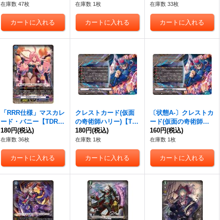
8R}《ダークステイ
《ストイケイア》
在庫数 47枚
在庫数 1枚
在庫数 33枚
ツ》
「RRR仕様」マスカレ
クレストカード(仮面
〔状態A-〕クレストカ
ード・バニー【TDR】
の奇術師ハリー)【T】
ード(仮面の奇術師ハ
{DZ-SS02/009R}《ダ
180円
(税込)
{DZ-SS02/T01}《ダー
180円
(税込)
リー)【T】{DZ-SS02/
160円
(税込)
ークステイツ》
クステイツ》
T01}《ダークステイ
在庫数 36枚
在庫数 1枚
在庫数 1枚
ツ》