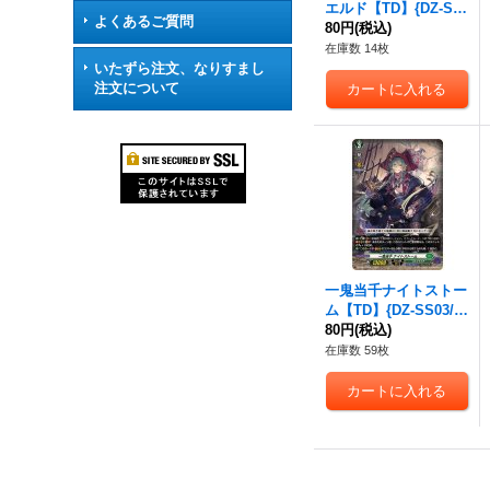
エルド【TD】{DZ-SS
よくあるご質問
02/012}《ダークステ
80円
(税込)
イツ》
在庫数 14枚
いたずら注文、なりすまし
注文について
一鬼当千ナイトストー
ム【TD】{DZ-SS03/0
05}《ストイケイア》
80円
(税込)
在庫数 59枚