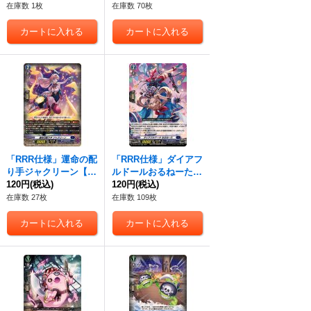
Z-SS02/008R}《ダー
《ダークステイツ》
在庫数 1枚
在庫数 70枚
クステイツ》
「RRR仕様」運命の配
「RRR仕様」ダイアフ
り手ジャクリーン【T
ルドールおるねーた
DR】{DZ-SS02/002R}
120円
(税込)
【TDR】{DZ-SS02/00
120円
(税込)
《ダークステイツ》
6R}《ダークステイ
在庫数 27枚
在庫数 109枚
ツ》