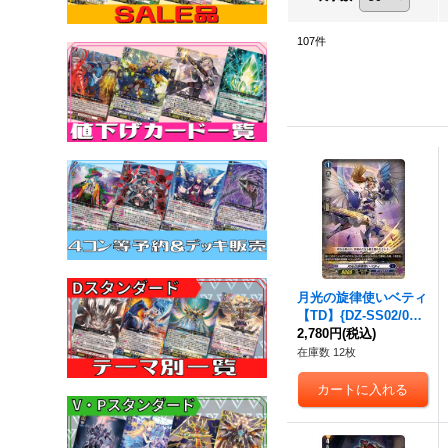
107
件
月光の旋律使いベティ
【TD】{DZ-SS02/003}
《ダークステイツ》
2,780円
(税込)
在庫数 12枚