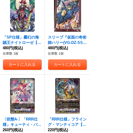
「SP仕様」霧幻の海
スリーブ『仮面の奇術
賊王ナイトローゼ【T
師ハリー(VG-DZ-SS0
DR】{DZ-SS03/017R}
480円
(税込)
2)』53枚入り【-】{-}
480円
(税込)
《ストイケイア》
《サプライ》
在庫数 1枚
在庫数 1個
〔状態A-〕「RRR仕
「RRR仕様」フライン
様」キューティ・パラ
グ・マンティコア【T
トルーパー【TDR】{D
260円
(税込)
DR】{DZ-SS02/005R}
220円
(税込)