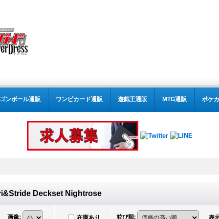
ゴンボール通販
ワンピカード通販
遊戯王通販
MTG通販
ポケ
ri&Stride Deckset Nightrose
画像
:
並び順
:
在庫あり
表