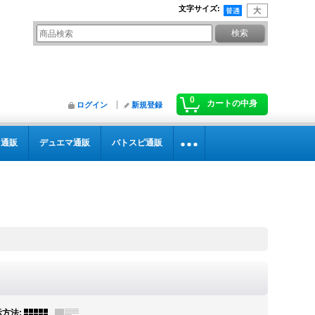
文字サイズ
:
0
カートの中身
ログイン
新規登録
カ通販
デュエマ通販
バトスピ通販
示方法
: