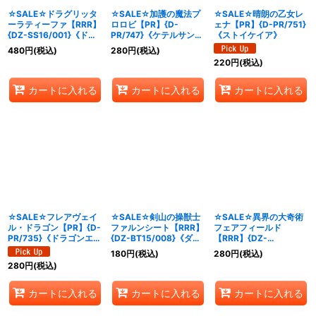
☆SALE☆ドラグリッタ
☆SALE☆加護の魔法プ
☆SALE☆晴朗の乙女レ
ーラティーファ【RRR】
ロロビ【PR】{D-
ェナ【PR】{D-PR/751}
{DZ-SS16/001}《ドラ
PR/747}《ケテルサンク
《ストイケイア》
ゴンエンパイア》
チュアリ》
480
円
(税込)
280
円
(税込)
220
円
(税込)
カートに入れる
カートに入れる
カートに入れる
☆SALE☆フレアヴェイ
☆SALE☆剣山の操獣士
☆SALE☆異界の大奇術
ル・ドラゴン【PR】{D-
ファルンシート【RRR】
フェアフィールド
PR/735}《ドラゴンエン
{DZ-BT15/008}《ダー
【RRR】{DZ-
パイア》
クステイツ》
BT15/004}《ダークス
180
円
(税込)
280
円
(税込)
テイツ》
280
円
(税込)
カートに入れる
カートに入れる
カートに入れる