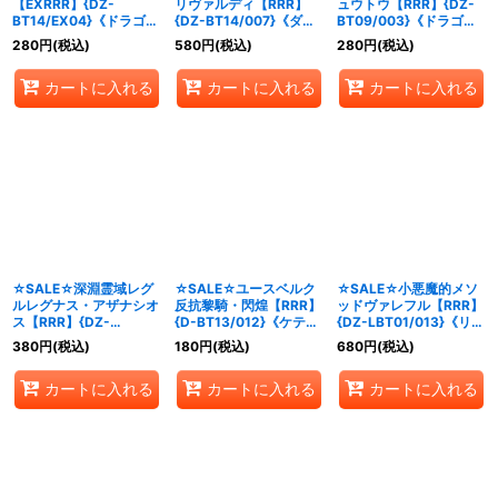
【EXRRR】{DZ-
リヴァルディ【RRR】
ュウトウ【RRR】{DZ-
BT14/EX04}《ドラゴン
{DZ-BT14/007}《ダー
BT09/003}《ドラゴン
エンパイア》
クステイツ》
エンパイア》
280
円
(税込)
580
円
(税込)
280
円
(税込)
カートに入れる
カートに入れる
カートに入れる
☆SALE☆深淵霊域レグ
☆SALE☆ユースベルク
☆SALE☆小悪魔的メソ
ルレグナス・アザナシオ
反抗黎騎・閃煌【RRR】
ッドヴァレフル【RRR】
ス【RRR】{DZ-
{D-BT13/012}《ケテル
{DZ-LBT01/013}《リリ
BT12/015}《ストイケイ
サンクチュアリ》
カルモナステリオ》
380
円
(税込)
180
円
(税込)
680
円
(税込)
ア》
カートに入れる
カートに入れる
カートに入れる