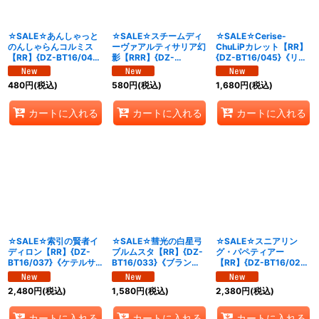
絞り込む
☆SALE☆あんしゃっと
☆SALE☆スチームディ
☆SALE☆Cerise-
のんしゃらんコルミス
ーヴァアルティサリア幻
ChuLiPカレット【RR】
【RR】{DZ-BT16/044}
影【RRR】{DZ-
{DZ-BT16/045}《リリ
《リリカルモナステリ
BT16/004}《ダークス
カルモナステリオ》
オ》
テイツ》
480
円
(税込)
580
円
(税込)
1,680
円
(税込)
カートに入れる
カートに入れる
カートに入れる
☆SALE☆索引の賢者イ
☆SALE☆彗光の白星弓
☆SALE☆スニアリン
ディロン【RR】{DZ-
ブルムスタ【RR】{DZ-
グ・パペティアー
BT16/037}《ケテルサ
BT16/033}《ブラント
【RR】{DZ-BT16/029}
ンクチュアリ》
ゲート》
《ダークステイツ》
2,480
円
(税込)
1,580
円
(税込)
2,380
円
(税込)
カートに入れる
カートに入れる
カートに入れる