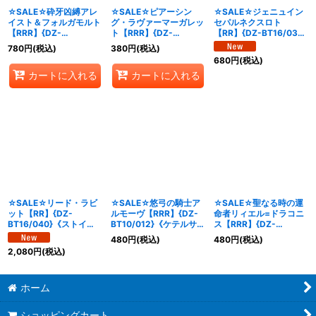
☆SALE☆砕牙凶縛アレ
☆SALE☆ピアーシン
☆SALE☆ジェニュイン
イスト＆フォルガモルト
グ・ラヴァーマーガレッ
セパルネクスロト
【RRR】{DZ-
ト【RRR】{DZ-
【RR】{DZ-BT16/039}
SS16/027}《ドラゴン
BT13/009}《ブラント
《ストイケイア》
780
円
(税込)
380
円
(税込)
エンパイア/ブラントゲ
ゲート》
680
円
(税込)
ート》
カートに入れる
カートに入れる
☆SALE☆リード・ラビ
☆SALE☆悠弓の騎士ア
☆SALE☆聖なる時の運
ット【RR】{DZ-
ルモーヴ【RRR】{DZ-
命者リィエル=ドラコニ
BT16/040}《ストイケ
BT10/012}《ケテルサン
ス【RRR】{DZ-
イア》
クチュアリ》
BT10/010}《ケテルサン
480
円
(税込)
480
円
(税込)
クチュアリ》
2,080
円
(税込)
ホーム
ショッピングカート