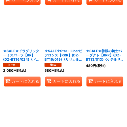
☆SALE☆ドラグリッタ
☆SALE☆Star＋Linerビ
☆SALE☆善根の騎士バ
ーミスバーフ【RR】
フロンス【RRR】{DZ-
ーダクト【RRR】{DZ-
{DZ-BT16/024}《ドラ
BT16/019}《リリカルモ
BT13/013}《ケテルサン
ゴンエンパイア》
ナステリオ》
クチュアリ》
480
円
(税込)
2,080
円
(税込)
580
円
(税込)
カートに入れる
カートに入れる
カートに入れる