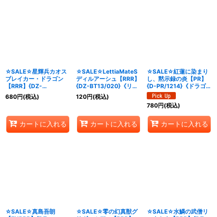
☆SALE☆星輝兵カオス
☆SALE☆LettiaMateS
☆SALE☆紅蓮に染まり
ブレイカー・ドラゴン
ディルアーシュ【RRR】
し、黙示録の炎【PR】
【RRR】{DZ-
{DZ-BT13/020}《リリ
{D-PR/1214}《ドラゴン
BT15/010}《ブラントゲ
カルモナステリオ》
エンパイア》
680
円
(税込)
120
円
(税込)
ート》
780
円
(税込)
カートに入れる
カートに入れる
カートに入れる
☆SALE☆真島吾朗
☆SALE☆零の幻真獣グ
☆SALE☆水鱗の武僧リ