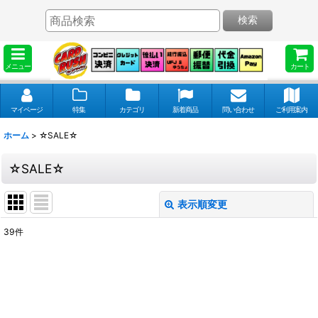
検索
メニュー
カート
マイページ
特集
カテゴリ
新着商品
問い合わせ
ご利用案内
ホーム
>
☆SALE☆
☆SALE☆
表示順変更
閉じる
39
件
表示数
:
並び順
: