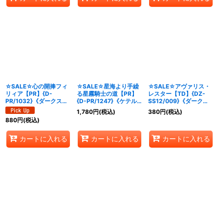
☆SALE☆心の開捧フィ
☆SALE☆星海より手繰
☆SALE☆アヴァリス・
リィア【PR】{D-
る星霧騎士の道【PR】
レスター【TD】{DZ-
PR/1032}《ダークステ
{D-PR/1247}《ケテル
SS12/009}《ダークス
イツ》
サンクチュアリ》
テイツ》
1,780
円
(税込)
380
円
(税込)
880
円
(税込)
カートに入れる
カートに入れる
カートに入れる