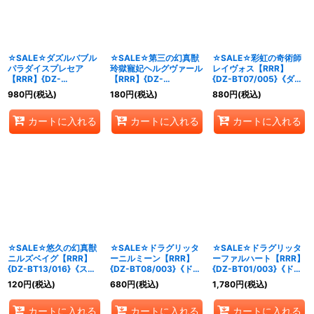
☆SALE☆ダズルバブル
☆SALE☆第三の幻真獣
☆SALE☆彩虹の奇術師
パラダイスプレセア
玲獄寵妃ヘルグヴァール
レイヴォス【RRR】
【RRR】{DZ-
【RRR】{DZ-
{DZ-BT07/005}《ダー
BT01/018}《リリカルモ
BT10/009}《ブラント
クステイツ》
980
円
(税込)
180
円
(税込)
880
円
(税込)
ナステリオ》
ゲート》
カートに入れる
カートに入れる
カートに入れる
☆SALE☆悠久の幻真獣
☆SALE☆ドラグリッタ
☆SALE☆ドラグリッタ
ニルズベイグ【RRR】
ーニルミーン【RRR】
ーファルハート【RRR】
{DZ-BT13/016}《スト
{DZ-BT08/003}《ドラ
{DZ-BT01/003}《ドラ
イケイア》
ゴンエンパイア》
ゴンエンパイア》
120
円
(税込)
680
円
(税込)
1,780
円
(税込)
カートに入れる
カートに入れる
カートに入れる