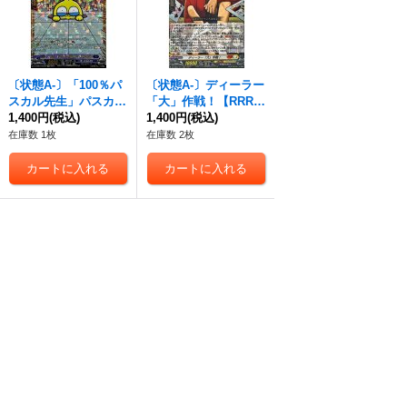
〔状態A-〕「100％パ
〔状態A-〕ディーラー
スカル先生」パスカル
「大」作戦！【RRR】
先生【GCR】{DZ-SS0
1,400円
(税込)
{DZ-SS04/015}《コロ
1,400円
(税込)
4/GCR04}《ダークス
コロケテルサンクチュ
在庫数 1枚
在庫数 2枚
テイツ》
アリ》