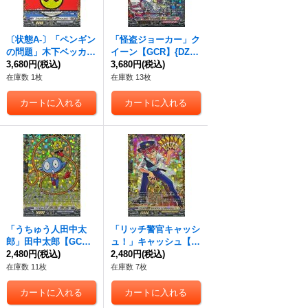
〔状態A-〕「ペンギン
「怪盗ジョーカー」ク
の問題」木下ベッカム
イーン【GCR】{DZ-S
【GCR】{DZ-SS04/G
3,680円
(税込)
S04/GCR11}《リリカ
3,680円
(税込)
CR06}《ブラントゲー
ルモナステリオ》
在庫数 1枚
在庫数 13枚
ト》
「うちゅう人田中太
「リッチ警官キャッシ
郎」田中太郎【GC
ュ！」キャッシュ【G
R】{DZ-SS04/GCR05}
2,480円
(税込)
CR】{DZ-SS04/GCR0
2,480円
(税込)
《ブラントゲート》
7}《ケテルサンクチュ
在庫数 11枚
在庫数 7枚
アリ》