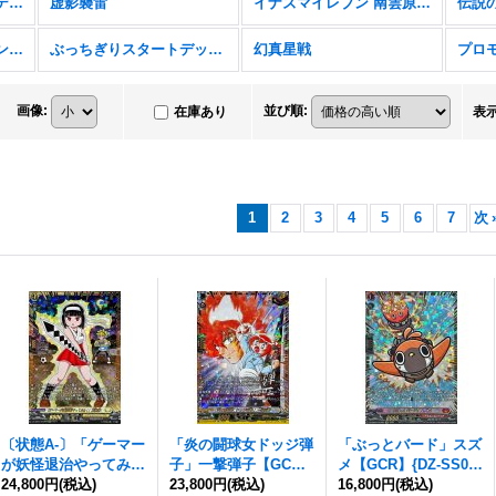
フューチャーカード バディファイト ディザスターフォース
虚影襲雷
イナズマイレブン 南雲原中＆雷門中クロニクル
伝説
バンドリ！ ガールズバンドパーティ！
ぶっちぎりスタートデッキ 聖域の光剣士＆帝国の暴竜
幻真星戦
プロ
画像
:
並び順
:
在庫あり
表
1
2
3
4
5
6
7
次
〔状態A-〕「ゲーマー
「炎の闘球女ドッジ弾
「ぶっとバード」スズ
が妖怪退治やってみ
子」一撃弾子【GC
メ【GCR】{DZ-SS04/
た！」刀道巫女【GC
24,800円
(税込)
R】{DZ-SS04/GCR26}
23,800円
(税込)
GCR02}《ドラゴンエ
16,800円
(税込)