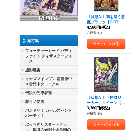
〔状態A-〕闇を暴く悪
魔ブラック【GCR】
{DZ-SS04/GCR17}
4,580円
(税込)
《コロコロブラントゲ
在庫数 5枚
ート》
新弾特集
フューチャーカード バディ
ファイト ディザスターフォ
ース
虚影襲雷
イナズマイレブン 南雲原中
＆雷門中クロニクル
伝説の先導者達
〔状態A-〕「怪盗ジョ
赫月ノ使者
ーカー」クイーン【G
CR】{DZ-SS04/GCR1
3,380円
(税込)
バンドリ！ ガールズバンド
1}《リリカルモナステ
在庫数 1枚
パーティ！
リオ》
ぶっちぎりスタートデッ
キ 聖域の光剣士＆帝国の