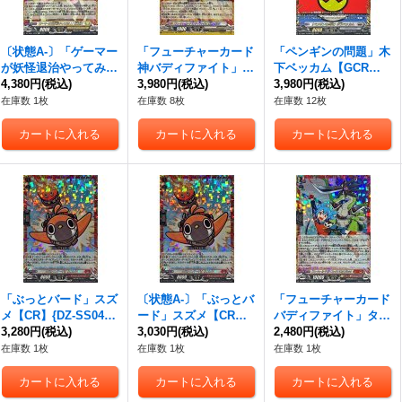
〔状態A-〕「ゲーマー
「フューチャーカード
「ペンギンの問題」木
が妖怪退治やってみ
神バディファイト」友
下ベッカム【GCR】
た！」刀道巫女【C
4,380円
(税込)
牙&ガルガ【CR】{DZ-
3,980円
(税込)
{DZ-SS04/GCR06}
3,980円
(税込)
R】{DZ-SS04/CR08}
SS04/CR25}《その
《ブラントゲート》
在庫数 1枚
在庫数 8枚
在庫数 12枚
《ケテルサンクチュア
他》
リ》
「ぶっとバード」スズ
〔状態A-〕「ぶっとバ
「フューチャーカード
メ【CR】{DZ-SS04/C
ード」スズメ【CR】
バディファイト」タス
R02}《ドラゴンエン
3,280円
(税込)
{DZ-SS04/CR02}《ド
3,030円
(税込)
ク&ジャック【CR】
2,480円
(税込)
パイア》
ラゴンエンパイア》
{DZ-SS04/CR14}《コ
在庫数 1枚
在庫数 1枚
在庫数 1枚
ロコロドラゴンエンパ
イア》