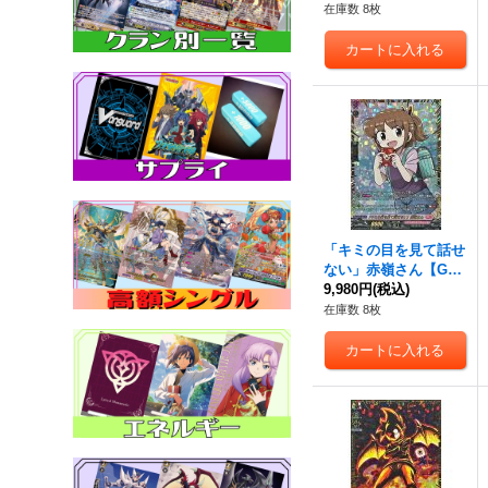
GCR08}《ケテルサン
在庫数 8枚
クチュアリ》
「キミの目を見て話せ
ない」赤嶺さん【GC
R】{DZ-SS04/GCR12}
9,980円
(税込)
《リリカルモナステリ
在庫数 8枚
オ》