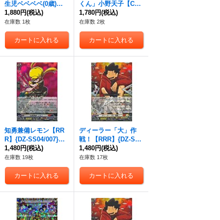
生児ベベベベ(0歳)【G
くん」小野天子【C
CR】{DZ-SS04/GCR2
1,880円
(税込)
R】{DZ-SS04/CR20}
1,780円
(税込)
2}《コロコロストイケ
《コロコロケテルサン
在庫数 1枚
在庫数 2枚
イア》
クチュアリ》
知勇兼備レモン【RR
ディーラー「大」作
R】{DZ-SS04/007}
戦！【RRR】{DZ-SS0
《コロコロダークステ
1,480円
(税込)
4/015}《コロコロケテ
1,480円
(税込)
イツ》
ルサンクチュアリ》
在庫数 19枚
在庫数 17枚