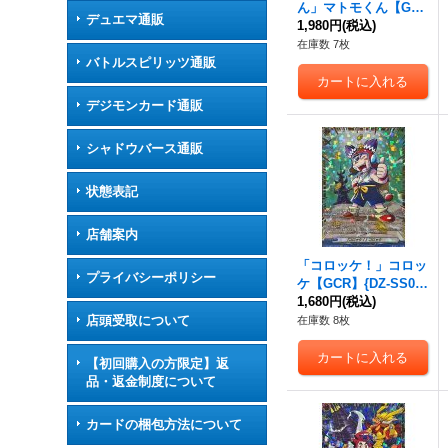
ん」マトモくん【GC
デュエマ通販
R】{DZ-SS04/GCR09}
1,980円
(税込)
《ストイケイア》
在庫数 7枚
バトルスピリッツ通販
デジモンカード通販
シャドウバース通販
状態表記
店舗案内
「コロッケ！」コロッ
プライバシーポリシー
ケ【GCR】{DZ-SS04/
GCR28}《その他》
1,680円
(税込)
店頭受取について
在庫数 8枚
【初回購入の方限定】返
品・返金制度について
カードの梱包方法について