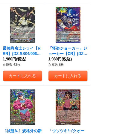
最強巻戻士シライ【R
「怪盗ジョーカー」ジ
RR】{DZ-SS04/006}
ョーカー【CR】{DZ-S
《コロコロダークステ
1,980円
(税込)
S04/CR27}《その他》
1,980円
(税込)
イツ》
在庫数 63枚
在庫数 6枚
〔状態A-〕規格外の新
「ウソツキ!ゴクオー