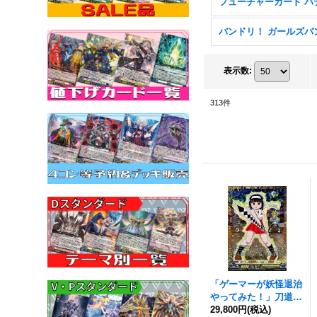
表示数
:
313
件
「ゲーマーが妖怪退治
やってみた！」刀道巫
女【GCR】{DZ-SS04/
29,800円
(税込)