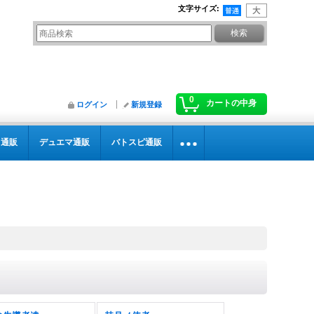
文字サイズ
:
0
カートの中身
ログイン
新規登録
カ通販
デュエマ通販
バトスピ通販