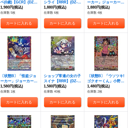
ベ(0歳)【GCR】{DZ-S
シライ【RRR】{DZ-S
ーカー」ジョーカー
S04/GCR22}《コロコ
1,980円
(税込)
S04/006}《コロコロダ
1,880円
(税込)
【CR】{DZ-SS04/CR2
1,880円
(税込)
ロストイケイア》
ークステイツ》
7}《その他》
在庫数 5枚
在庫数 6枚
在庫数 4枚
〔状態B〕「怪盗ジョ
ショップ常連の女の子
〔状態B〕「ウソツキ!
ーカー」ジョーカー
スイナ【RRR】{DZ-S
ゴクオーくん」小野天
【CR】{DZ-SS04/CR2
1,580円
(税込)
S04/021}《コロコロリ
1,580円
(税込)
子【CR】{DZ-SS04/C
1,480円
(税込)
7}《その他》
リカルモナステリオ》
R20}《コロコロケテ
在庫数 1枚
在庫数 40枚
在庫数 2枚
ルサンクチュアリ》