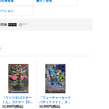
の先導者達
赫月ノ使者
モーション
示方法
:
»
「ウソツキ!ゴクオー
「フューチャーカード
くん」ゴクオー【GC
バディファイト」タス
R】{DZ-SS04/GCR30}
12,800円
(税込)
ク&ジャック【GCR】
10,800円
(税込)