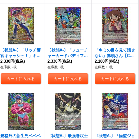
〔状態A-〕「リッチ警
〔状態A-〕「フューチ
「キミの目を見て話せ
官キャッシュ！」キャ
ャーカードバディファ
ない」赤嶺さん【C
ッシュ【GCR】{DZ-S
2,330円
(税込)
イト」タスク&ジャッ
2,330円
(税込)
R】{DZ-SS04/CR12}
2,180円
(税込)
S04/GCR07}《ケテル
ク【CR】{DZ-SS04/C
《リリカルモナステリ
在庫数 2枚
在庫数 3枚
在庫数 10枚
サンクチュアリ》
R14}《コロコロドラ
オ》
ゴンエンパイア》
規格外の新生児ベベベ
〔状態A-〕最強巻戻士
〔状態A-〕「怪盗ジョ