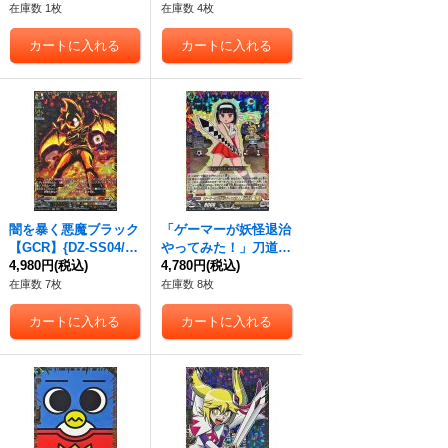
《その他》
{DZ-SS04/GCR14}
在庫数 1枚
在庫数 4枚
《コロコロドラゴンエ
ンパイア》
闇を暴く悪魔ブラック
「ゲーマーが妖怪退治
【GCR】{DZ-SS04/G
やってみた！」刀道巫
CR17}《コロコロブラ
4,980円
(税込)
女【CR】{DZ-SS04/C
4,780円
(税込)
ントゲート》
R08}《ケテルサンク
在庫数 7枚
在庫数 8枚
チュアリ》