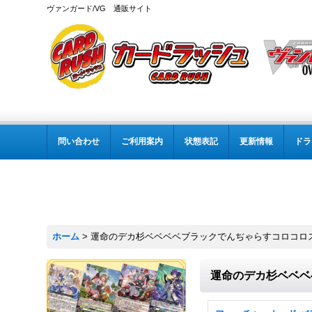
ヴァンガード/VG 通販サイト
問い合わせ
ご利用案内
状態表記
更新情報
ドラ
ホーム
>
運命のデカ杉ベベベベブラックでんぢゃらすコロコロ
運命のデカ杉ベベベ