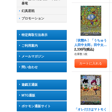
暴竜
幻真星戦
プロモーション
特定商取引法表示
〔状態A-〕「うちゅう
人田中太郎」田中太郎
ご利用案内
【GCR】{DZ-SS04/G
2,330円
(税込)
CR05}《ブラントゲー
在庫数 1枚
メールマガジン
ト》
問い合わせ
遊戯王通販
MTG通販
ポケモン通販サイト
「オレだけはマトモく