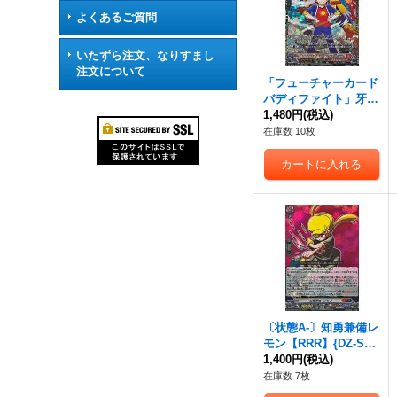
よくあるご質問
いたずら注文、なりすまし
注文について
「フューチャーカード
バディファイト」牙王
&ドラム【GCR】{DZ-
1,480円
(税込)
SS04/GCR01}《ドラ
在庫数 10枚
ゴンエンパイア》
〔状態A-〕知勇兼備レ
モン【RRR】{DZ-SS0
4/007}《コロコロダー
1,400円
(税込)
クステイツ》
在庫数 7枚