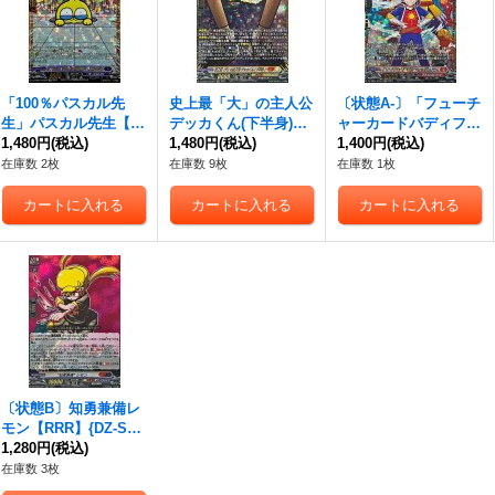
「100％パスカル先
史上最「大」の主人公
〔状態A-〕「フューチ
生」パスカル先生【G
デッカくん(下半身)
ャーカードバディファ
CR】{DZ-SS04/GCR0
1,480円
(税込)
【GCR】{DZ-SS04/G
1,480円
(税込)
イト」牙王&ドラム
1,400円
(税込)
4}《ダークステイツ》
CR21}《コロコロケテ
【GCR】{DZ-SS04/G
在庫数 2枚
在庫数 9枚
在庫数 1枚
ルサンクチュアリ》
CR01}《ドラゴンエン
パイア》
〔状態B〕知勇兼備レ
モン【RRR】{DZ-SS0
4/007}《コロコロダー
1,280円
(税込)
クステイツ》
在庫数 3枚