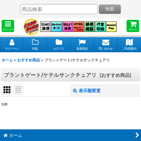
検索
メニュー
カート
マイページ
特集
カテゴリ
新着商品
問い合わせ
ご利用案内
ホーム
>
おすすめ商品
>
ブラントゲート/ケテルサンクチュアリ
ブラントゲート/ケテルサンクチュアリ
[
おすすめ商品
]
表示順変更
閉じる
0
件
表示数
:
並び順
:
ホーム