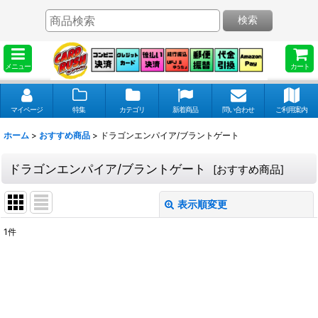
検索
メニュー
カート
マイページ
特集
カテゴリ
新着商品
問い合わせ
ご利用案内
ホーム
>
おすすめ商品
>
ドラゴンエンパイア/ブラントゲート
ドラゴンエンパイア/ブラントゲート
[
おすすめ商品
]
表示順変更
閉じる
1
件
表示数
:
並び順
: