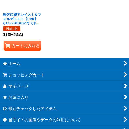
絞り込む
砕牙凶縛アレイスト＆フ
ォルガモルト【RRR】
{DZ-SS16/027}《ドラ
ゴンエンパイア/ブラン
トゲート》
880
円
(税込)
カートに入れる
ホーム
ショッピングカート
マイページ
お気に入り
最近チェックしたアイテム
当サイトの画像やデータの利用について