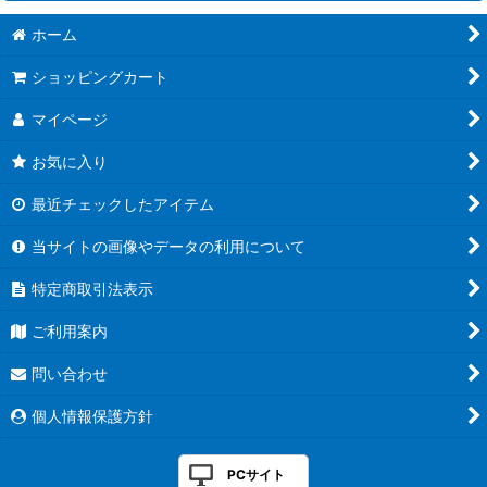
絞り込む
ホーム
幻真覚醒
ショッピングカート
フューチャーカード バディファイト ディザスターフォース
マイページ
虚影襲雷
お気に入り
イナズマイレブン 南雲原中＆雷門中クロニクル
最近チェックしたアイテム
伝説の先導者達
当サイトの画像やデータの利用について
赫月ノ使者
特定商取引法表示
バンドリ！ ガールズバンドパーティ！
ご利用案内
ぶっちぎりスタートデッキ 聖域の光剣士＆帝国の暴竜
問い合わせ
幻真星戦
個人情報保護方針
☆SALE☆
PCサイト