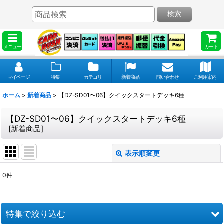
検索
メニュー
カート
マイページ
特集
カテゴリ
新着商品
問い合わせ
ご利用案内
ホーム
>
新着商品
>
【DZ-SD01〜06】クイックスタートデッキ6種
【DZ-SD01〜06】クイックスタートデッキ6種
[
新着商品
]
表示順変更
閉じる
0
件
表示数
:
並び順
:
特集で絞り込む