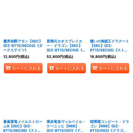
魔界侯爵アモン【SEC】
星輝兵カオスブレイカ
贖いの海賊王ドラクート
{DZ-BT15/SEC03}《ダ
ー・ドラゴン【SEC】
【SEC】{DZ-
ークステイツ》
{DZ-BT15/SEC04}《ブ
BT15/SEC05}《ストイ
ラントゲート》
ケイア》
12,800
円
(税込)
52,800
円
(税込)
16,800
円
(税込)
カートに入れる
カートに入れる
カートに入れる
蒼嵐業竜メイルストロー
業炎竜皇ヴィルベイル・
喧嘩屋コンピート・ドラ
ムЯ【SEC】{DZ-
ケーニッヒ【RRR】
ゴン【RRR】{DZ-
BT15/SEC06}《ストイ
{DZ-BT15/001}《ドラ
BT15/002}《ドラゴン