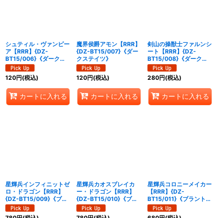
シュティル・ヴァンピー
魔界侯爵アモン【RRR】
剣山の操獣士ファルンシ
ア【RRR】{DZ-
{DZ-BT15/007}《ダー
ート【RRR】{DZ-
BT15/006}《ダークス
クステイツ》
BT15/008}《ダークス
テイツ》
テイツ》
120
円
(税込)
120
円
(税込)
280
円
(税込)
カートに入れる
カートに入れる
カートに入れる
星輝兵インフィニットゼ
星輝兵カオスブレイカ
星輝兵コロニーメイカー
ロ・ドラゴン【RRR】
ー・ドラゴン【RRR】
【RRR】{DZ-
{DZ-BT15/009}《ブラ
{DZ-BT15/010}《ブラ
BT15/011}《ブラントゲ
ントゲート》
ントゲート》
ート》
780
円
(税込)
780
円
(税込)
680
円
(税込)