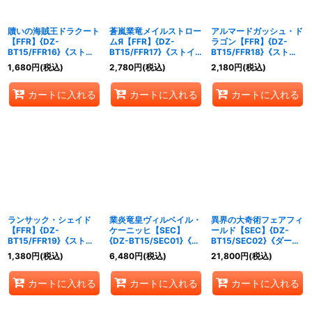
贖いの海賊王ドラクート
蒼嵐業竜メイルストロー
アルマードガッシュ・ド
【FFR】{DZ-
ムЯ【FFR】{DZ-
ラゴン【FFR】{DZ-
BT15/FFR16}《ストイ
BT15/FFR17}《ストイ
BT15/FFR18}《ストイ
ケイア》
ケイア》
ケイア》
1,680
円
(税込)
2,780
円
(税込)
2,180
円
(税込)
カートに入れる
カートに入れる
カートに入れる
ランサック・シェイド
業炎竜皇ヴィルベイル・
異界の大奇術フェアフィ
【FFR】{DZ-
ケーニッヒ【SEC】
ールド【SEC】{DZ-
BT15/FFR19}《ストイ
{DZ-BT15/SEC01}《ド
BT15/SEC02}《ダーク
ケイア》
ラゴンエンパイア》
ステイツ》
1,380
円
(税込)
6,480
円
(税込)
21,800
円
(税込)
カートに入れる
カートに入れる
カートに入れる