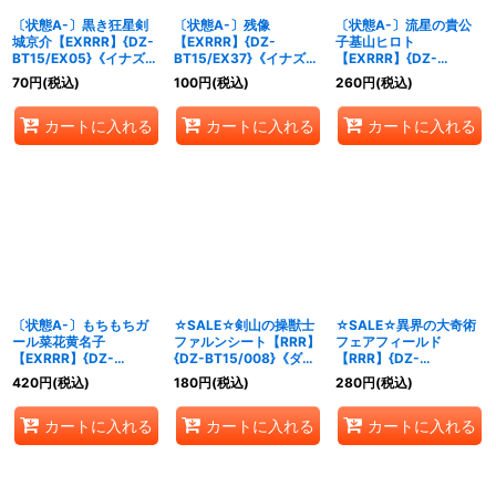
〔状態A-〕黒き狂星剣
〔状態A-〕残像
〔状態A-〕流星の貴公
城京介【EXRRR】{DZ-
【EXRRR】{DZ-
子基山ヒロト
BT15/EX05}《イナズマ
BT15/EX37}《イナズマ
【EXRRR】{DZ-
イレブン》
イレブン》
BT15/EX04}《イナズマ
70
円
(税込)
100
円
(税込)
260
円
(税込)
イレブン》
カートに入れる
カートに入れる
カートに入れる
〔状態A-〕もちもちガ
☆SALE☆剣山の操獣士
☆SALE☆異界の大奇術
ール菜花黄名子
ファルンシート【RRR】
フェアフィールド
【EXRRR】{DZ-
{DZ-BT15/008}《ダー
【RRR】{DZ-
BT15/EX06}《イナズマ
クステイツ》
BT15/004}《ダークス
420
円
(税込)
180
円
(税込)
280
円
(税込)
イレブン》
テイツ》
カートに入れる
カートに入れる
カートに入れる