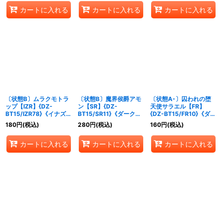
カートに入れる
カートに入れる
カートに入れる
〔状態B〕ムラクモトラ
〔状態B〕魔界侯爵アモ
〔状態A-〕囚われの堕
ップ【IZR】{DZ-
ン【SR】{DZ-
天使サラエル【FR】
BT15/IZR78}《イナズマ
BT15/SR11}《ダークス
{DZ-BT15/FR10}《ダー
イレブン》
テイツ》
クステイツ》
180
円
(税込)
280
円
(税込)
160
円
(税込)
カートに入れる
カートに入れる
カートに入れる