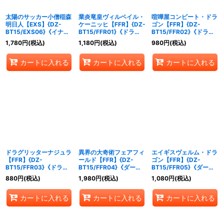
太陽のサッカー小僧稲森
業炎竜皇ヴィルベイル・
喧嘩屋コンピート・ドラ
明日人【EXS】{DZ-
ケーニッヒ【FFR】{DZ-
ゴン【FFR】{DZ-
BT15/EXS06}《イナズ
BT15/FFR01}《ドラゴ
BT15/FFR02}《ドラゴ
マイレブン》
ンエンパイア》
ンエンパイア》
1,780
円
(税込)
1,180
円
(税込)
980
円
(税込)
カートに入れる
カートに入れる
カートに入れる
ドラグリッターナジュラ
異界の大奇術フェアフィ
エイギスヴェルム・ドラ
【FFR】{DZ-
ールド【FFR】{DZ-
ゴン【FFR】{DZ-
BT15/FFR03}《ドラゴ
BT15/FFR04}《ダーク
BT15/FFR05}《ダーク
ンエンパイア》
ステイツ》
ステイツ》
880
円
(税込)
1,980
円
(税込)
1,080
円
(税込)
カートに入れる
カートに入れる
カートに入れる