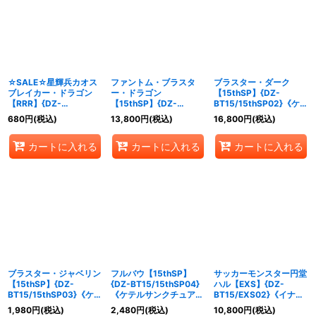
☆SALE☆星輝兵カオス
ファントム・ブラスタ
ブラスター・ダーク
ブレイカー・ドラゴン
ー・ドラゴン
【15thSP】{DZ-
【RRR】{DZ-
【15thSP】{DZ-
BT15/15thSP02}《ケテ
BT15/010}《ブラントゲ
BT15/15thSP01}《ケテ
ルサンクチュアリ》
680
円
(税込)
13,800
円
(税込)
16,800
円
(税込)
ート》
ルサンクチュアリ》
カートに入れる
カートに入れる
カートに入れる
ブラスター・ジャベリン
フルバウ【15thSP】
サッカーモンスター円堂
【15thSP】{DZ-
{DZ-BT15/15thSP04}
ハル【EXS】{DZ-
BT15/15thSP03}《ケテ
《ケテルサンクチュア
BT15/EXS02}《イナズ
ルサンクチュアリ》
リ》
マイレブン》
1,980
円
(税込)
2,480
円
(税込)
10,800
円
(税込)