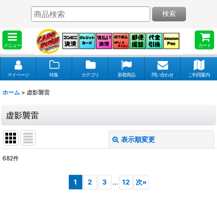
検索
メニュー
カート
マイページ
特集
カテゴリ
新着商品
問い合わせ
ご利用案内
ホーム
>
虚影襲雷
虚影襲雷
表示順変更
閉じる
682
件
表示数
:
1
2
3
...
12
次
»
並び順
: