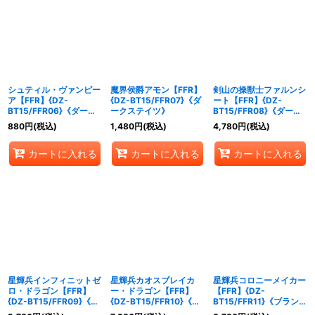
シュティル・ヴァンピー
魔界侯爵アモン【FFR】
剣山の操獣士ファルンシ
ア【FFR】{DZ-
{DZ-BT15/FFR07}《ダ
ート【FFR】{DZ-
BT15/FFR06}《ダーク
ークステイツ》
BT15/FFR08}《ダーク
ステイツ》
ステイツ》
880
円
(税込)
1,480
円
(税込)
4,780
円
(税込)
カートに入れる
カートに入れる
カートに入れる
星輝兵インフィニットゼ
星輝兵カオスブレイカ
星輝兵コロニーメイカー
ロ・ドラゴン【FFR】
ー・ドラゴン【FFR】
【FFR】{DZ-
{DZ-BT15/FFR09}《ブ
{DZ-BT15/FFR10}《ブ
BT15/FFR11}《ブラント
ラントゲート》
ラントゲート》
ゲート》