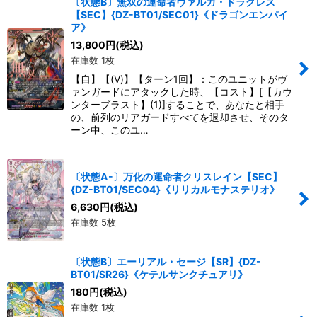
〔状態B〕無双の運命者ヴァルガ・ドラグレス
【SEC】{DZ-BT01/SEC01}《ドラゴンエンパイ
ア》
13,800
円
(税込)
在庫数 1枚
【自】【(V)】【ターン1回】：このユニットがヴ
ァンガードにアタックした時、【コスト】[【カウ
ンターブラスト】(1)]することで、あなたと相手
の、前列のリアガードすべてを退却させ、そのタ
ーン中、このユ…
〔状態A-〕万化の運命者クリスレイン【SEC】
{DZ-BT01/SEC04}《リリカルモナステリオ》
6,630
円
(税込)
在庫数 5枚
〔状態B〕エーリアル・セージ【SR】{DZ-
BT01/SR26}《ケテルサンクチュアリ》
180
円
(税込)
在庫数 1枚