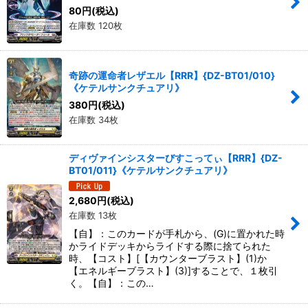
80
円
(税込)
在庫数 120枚
奇跡の運命者レザエル【RRR】{DZ-BT01/010}
《ケテルサンクチュアリ》
380
円
(税込)
在庫数 34枚
ディヴァインシスターびすこってぃ【RRR】{DZ-
BT01/011}《ケテルサンクチュアリ》
2,680
円
(税込)
在庫数 13枚
【自】：このカードが手札から、(G)に置かれた時
かライドデッキからライドする際に捨てられた
時、【コスト】[【カウンターブラスト】(1)か
【エネルギーブラスト】(3)]することで、１枚引
く。【自】：この…