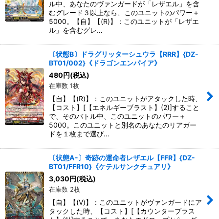
ル中、あなたのヴァンガードが「レザエル」を含
むグレード３以上なら、このユニットのパワー＋
5000。【自】【(R)】：このユニットが「レザエ
ル」を含むグレ…
〔状態B〕ドラグリッターシュウラ【RRR】{DZ-
BT01/002}《ドラゴンエンパイア》
480
円
(税込)
在庫数 1枚
【自】【(R)】：このユニットがアタックした時、
【コスト】[【エネルギーブラスト】(2)]すること
で、そのバトル中、このユニットのパワー＋
5000。このユニットと別名のあなたのリアガー
ドを１枚まで選び…
〔状態A-〕奇跡の運命者レザエル【FFR】{DZ-
BT01/FFR10}《ケテルサンクチュアリ》
3,030
円
(税込)
在庫数 2枚
【自】【(V)】：このユニットがヴァンガードにア
タックした時、【コスト】[【カウンターブラス