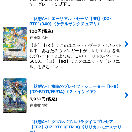
て、グレード３以下…
〔状態A-〕エーリアル・セージ【RR】{DZ-
BT01/040}《ケテルサンクチュアリ》
100
円
(税込)
在庫数 4枚
【永】【(R)】：このユニットがブーストしたバト
ル中、あなたのヴァンガードが「レザエル」を含
むグレード３以上なら、このユニットのパワー＋
5000。【自】【(R)】：このユニットが「レザエ
ル」を含むグレ…
〔状態A-〕海鳴のブレイブ・シューター【FFR】
{DZ-BT01/FFR14}《ストイケイア》
5,930
円
(税込)
在庫数 1枚
〔状態A-〕ダズルバブルパラダイスプレセア
【FFR】{DZ-BT01/FFR18}《リリカルモナステリ