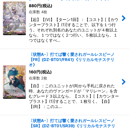
絞り込む
880
円
(税込)
在庫数 4枚
【起】【(V)】【ターン1回】：【コスト】[【カウ
ンターブラスト】(1)]することで、以下を１つ行
う。それぞれ別名のあなたのユニットが４枚以上
なら、１つではなく２つ行い、５枚以上なら、１
つではなくすべ…
〔状態A-〕打てば響く愛されガールレスピーノ
【FR】{DZ-BT01/FR41}《リリカルモナステリ
オ》
160
円
(税込)
在庫数 2枚
【自】：このユニットが(R)から手札に戻された
時、あなたのヴァンガードが「マリレーン」を含
むグレード３以上なら、【コスト】[【カウンター
ブラスト】(1)]することで、１枚引く。【自】
【(R)】：このユ…
〔状態A-〕打てば響く愛されガールレスピーノ
【SR】{DZ-BT01/SR39}《リリカルモナステリ