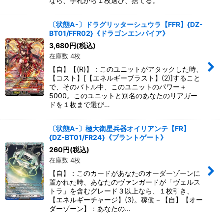
なら、手札から１枚選び、捨てる。
〔状態A-〕ドラグリッターシュウラ【FFR】{DZ-
BT01/FFR02}《ドラゴンエンパイア》
3,680
円
(税込)
在庫数 4枚
【自】【(R)】：このユニットがアタックした時、
【コスト】[【エネルギーブラスト】(2)]すること
で、そのバトル中、このユニットのパワー＋
5000。このユニットと別名のあなたのリアガー
ドを１枚まで選び…
〔状態A-〕極大衛星兵器オイリアンテ【FR】
{DZ-BT01/FR24}《ブラントゲート》
260
円
(税込)
在庫数 4枚
【自】：このカードがあなたのオーダーゾーンに
置かれた時、あなたのヴァンガードが「ヴェルス
トラ」を含むグレード３以上なら、１枚引き、
【エネルギーチャージ】(3)。稼働－【自】【オー
ダーゾーン】：あなたの…