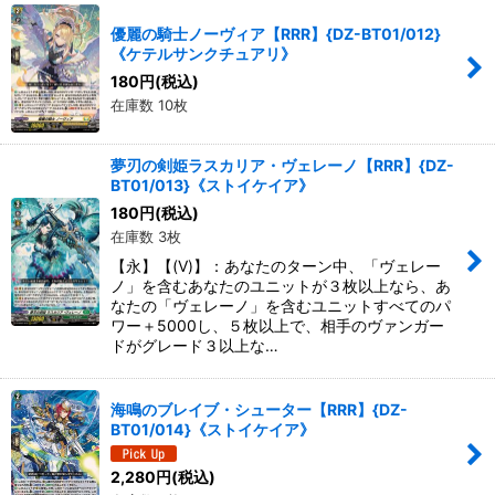
優麗の騎士ノーヴィア【RRR】{DZ-BT01/012}
《ケテルサンクチュアリ》
180
円
(税込)
在庫数 10枚
夢刃の剣姫ラスカリア・ヴェレーノ【RRR】{DZ-
BT01/013}《ストイケイア》
180
円
(税込)
在庫数 3枚
【永】【(V)】：あなたのターン中、「ヴェレー
ノ」を含むあなたのユニットが３枚以上なら、あ
なたの「ヴェレーノ」を含むユニットすべてのパ
ワー＋5000し、５枚以上で、相手のヴァンガー
ドがグレード３以上な…
海鳴のブレイブ・シューター【RRR】{DZ-
BT01/014}《ストイケイア》
2,280
円
(税込)