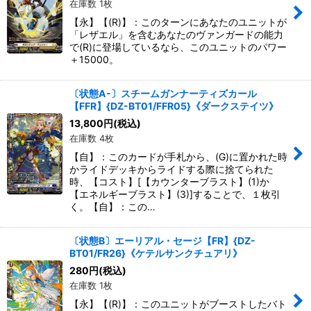
在庫数 1枚
【永】【(R)】：このターンにあなたのユニットが
「レザエル」を含むあなたのヴァンガードの能力
で(R)に登場しているなら、このユニットのパワー
＋15000。
〔状態A-〕スチームガンナーティズカール
【FFR】{DZ-BT01/FFR05}《ダークステイツ》
13,800
円
(税込)
在庫数 4枚
【自】：このカードが手札から、(G)に置かれた時
かライドデッキからライドする際に捨てられた
時、【コスト】[【カウンターブラスト】(1)か
【エネルギーブラスト】(3)]することで、１枚引
く。【自】：この…
〔状態B〕エーリアル・セージ【FR】{DZ-
BT01/FR26}《ケテルサンクチュアリ》
280
円
(税込)
在庫数 1枚
【永】【(R)】：このユニットがブーストしたバト