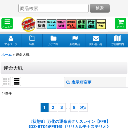
検索
メニュー
カート
マイページ
特集
カテゴリ
新着商品
問い合わせ
ご利用案内
ホーム
>
運命大戦
運命大戦
表示順変更
閉じる
449
件
表示数
:
1
2
3
...
8
次
»
並び順
:
〔状態B〕万化の運命者クリスレイン【FFR】
{DZ-BT01/FFR16}《リリカルモナステリオ》