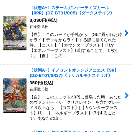
〔状態A-〕スチームガンナーティズカール
【RRR】{DZ-BT01/005}《ダークステイツ》
3,030
円
(税込)
在庫数 5枚
【自】：このカードが手札から、(G)に置かれた時
かライドデッキからライドする際に捨てられた
時、【コスト】[【カウンターブラスト】(1)か
【エネルギーブラスト】(3)]することで、１枚引
く。【自】：この…
〔状態A-〕イノセントオレンジアニエス【SR】
{DZ-BT01/SR37}《リリカルモナステリオ》
350
円
(税込)
在庫数 3枚
【自】：このユニットが(R)に登場した時、あなた
のヴァンガードが「クリスレイン」を含むグレー
ド３以上なら、【コスト】[【カウンターブラス
ト】(1)，【エネルギーブラスト】(3)]すること
で、あなたの山…