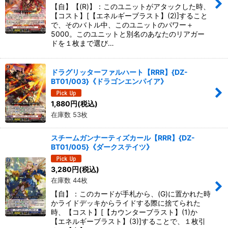
【自】【(R)】：このユニットがアタックした時、
【コスト】[【エネルギーブラスト】(2)]すること
で、そのバトル中、このユニットのパワー＋
5000。このユニットと別名のあなたのリアガー
ドを１枚まで選び…
ドラグリッターファルハート【RRR】{DZ-
BT01/003}《ドラゴンエンパイア》
1,880
円
(税込)
在庫数 53枚
スチームガンナーティズカール【RRR】{DZ-
BT01/005}《ダークステイツ》
3,280
円
(税込)
在庫数 44枚
【自】：このカードが手札から、(G)に置かれた時
かライドデッキからライドする際に捨てられた
時、【コスト】[【カウンターブラスト】(1)か
【エネルギーブラスト】(3)]することで、１枚引