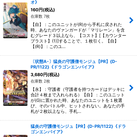
オ》
160
円
(税込)
在庫数 7枚
【自】：このユニットが(R)から手札に戻された
時、あなたのヴァンガードが「マリレーン」を含
むグレード３以上なら、【コスト】[【カウンター
ブラスト】(1)]することで、１枚引く。【自】
【(R)】：このユ…
〔状態A-〕猛炎の守護僧モンジュ【PR】{D-
PR/1122}《ドラゴンエンパイア》
3,680
円
(税込)
在庫数 2枚
【永】：守護者（守護者を持つカードはデッキに
合計４枚まで入れられる）【自】：このユニット
が(G)に置かれた時、あなたのユニットを１枚選
び、そのバトル中、ヒットされない。あなたの手
札が２枚以上なら、手札…
猛炎の守護僧モンジュ【PR】{D-PR/1122}《ドラ
ゴンエンパイア》