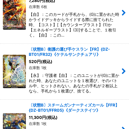
7,280
円
(税込)
在庫数 6枚
【自】：このカードが手札から、(G)に置かれた時
かライドデッキからライドする際に捨てられた
時、【コスト】[【カウンターブラスト】(1)か
【エネルギーブラスト】(3)]することで、１枚引
く。【自】：この…
〔状態B〕衛護の運び手ケスラン【FR】{DZ-
BT01/FR32}《ケテルサンクチュアリ》
520
円
(税込)
在庫数 1枚
【永】：守護者【自】：このユニットが(G)に置か
れた時、あなたのユニットを１枚選び、そのバト
ル中、ヒットされない。あなたの手札が２枚以上
なら、手札から１枚選び、捨てる。
〔状態B〕スチームガンナーティズカール【FFR】
{DZ-BT01/FFR05}《ダークステイツ》
11,300
円
(税込)
在庫数 1枚