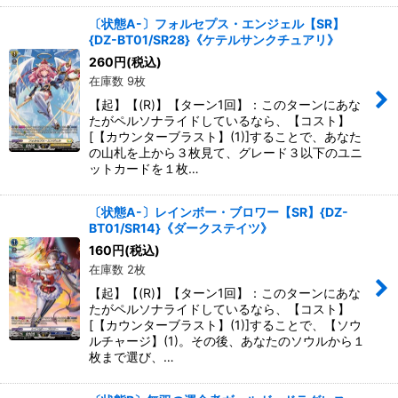
〔状態A-〕フォルセプス・エンジェル【SR】
{DZ-BT01/SR28}《ケテルサンクチュアリ》
260
円
(税込)
在庫数 9枚
【起】【(R)】【ターン1回】：このターンにあな
たがペルソナライドしているなら、【コスト】
[【カウンターブラスト】(1)]することで、あなた
の山札を上から３枚見て、グレード３以下のユニ
ットカードを１枚…
〔状態A-〕レインボー・ブロワー【SR】{DZ-
BT01/SR14}《ダークステイツ》
160
円
(税込)
在庫数 2枚
【起】【(R)】【ターン1回】：このターンにあな
たがペルソナライドしているなら、【コスト】
[【カウンターブラスト】(1)]することで、【ソウ
ルチャージ】(1)。その後、あなたのソウルから１
枚まで選び、…