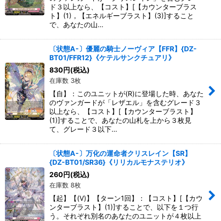
ド３以上なら、【コスト】[【カウンターブラス
ト】(1)，【エネルギーブラスト】(3)]すること
で、あなたの山…
〔状態A-〕優麗の騎士ノーヴィア【FFR】{DZ-
BT01/FFR12}《ケテルサンクチュアリ》
830
円
(税込)
在庫数 3枚
【自】：このユニットが(R)に登場した時、あなた
のヴァンガードが「レザエル」を含むグレード３
以上なら、【コスト】[【カウンターブラスト】
(1)]することで、あなたの山札を上から３枚見
て、グレード３以下…
〔状態A-〕万化の運命者クリスレイン【SR】
{DZ-BT01/SR36}《リリカルモナステリオ》
260
円
(税込)
在庫数 8枚
【起】【(V)】【ターン1回】：【コスト】[【カウ
ンターブラスト】(1)]することで、以下を１つ行
う。それぞれ別名のあなたのユニットが４枚以上