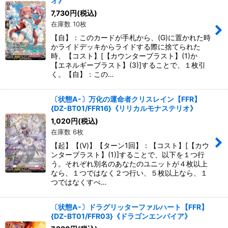
オ》
7,730
円
(税込)
在庫数 10枚
【自】：このカードが手札から、(G)に置かれた時
かライドデッキからライドする際に捨てられた
時、【コスト】[【カウンターブラスト】(1)か
【エネルギーブラスト】(3)]することで、１枚引
く。【自】：この…
〔状態A-〕万化の運命者クリスレイン【FFR】
{DZ-BT01/FFR16}《リリカルモナステリオ》
1,020
円
(税込)
在庫数 6枚
【起】【(V)】【ターン1回】：【コスト】[【カウ
ンターブラスト】(1)]することで、以下を１つ行
う。それぞれ別名のあなたのユニットが４枚以上
なら、１つではなく２つ行い、５枚以上なら、１
つではなくすべ…
〔状態A-〕ドラグリッターファルハート【FFR】
{DZ-BT01/FFR03}《ドラゴンエンパイア》