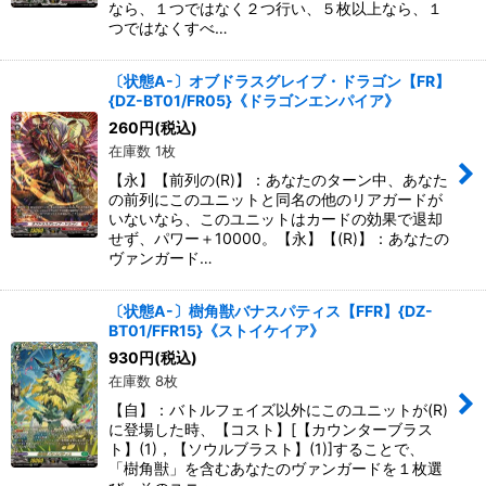
なら、１つではなく２つ行い、５枚以上なら、１
つではなくすべ…
〔状態A-〕オブドラスグレイブ・ドラゴン【FR】
{DZ-BT01/FR05}《ドラゴンエンパイア》
260
円
(税込)
在庫数 1枚
【永】【前列の(R)】：あなたのターン中、あなた
の前列にこのユニットと同名の他のリアガードが
いないなら、このユニットはカードの効果で退却
せず、パワー＋10000。【永】【(R)】：あなたの
ヴァンガード…
〔状態A-〕樹角獣バナスパティス【FFR】{DZ-
BT01/FFR15}《ストイケイア》
930
円
(税込)
在庫数 8枚
【自】：バトルフェイズ以外にこのユニットが(R)
に登場した時、【コスト】[【カウンターブラス
ト】(1)，【ソウルブラスト】(1)]することで、
「樹角獣」を含むあなたのヴァンガードを１枚選