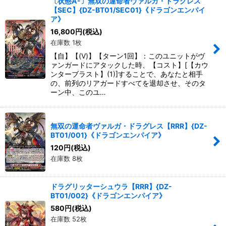
〔状態A-〕無双の運命者ヴァルガ・ドラグレス
【SEC】{DZ-BT01/SEC01}《ドラゴンエンパイ
ア》
16,800
円
(税込)
在庫数 1枚
【自】【(V)】【ターン1回】：このユニットがヴ
ァンガードにアタックした時、【コスト】[【カウ
ンターブラスト】(1)]することで、あなたと相手
の、前列のリアガードすべてを退却させ、そのタ
ーン中、このユ…
無双の運命者ヴァルガ・ドラグレス【RRR】{DZ-
BT01/001}《ドラゴンエンパイア》
120
円
(税込)
在庫数 8枚
ドラグリッターシュウラ【RRR】{DZ-
BT01/002}《ドラゴンエンパイア》
580
円
(税込)
在庫数 52枚