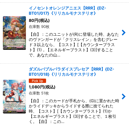
イノセントオレンジアニエス【RRR】{DZ-
BT01/017}《リリカルモナステリオ》
80
円
(税込)
在庫数 90枚
【自】：このユニットが(R)に登場した時、あなた
のヴァンガードが「クリスレイン」を含むグレー
ド３以上なら、【コスト】[【カウンターブラス
ト】(1)，【エネルギーブラスト】(3)]すること
で、あなたの山…
ダズルバブルパラダイスプレセア【RRR】{DZ-
BT01/018}《リリカルモナステリオ》
1,080
円
(税込)
在庫数 51枚
【自】：このカードが手札から、(G)に置かれた時
かライドデッキからライドする際に捨てられた
時、【コスト】[【カウンターブラスト】(1)か
【エネルギーブラスト】(3)]することで、１枚引
く。【自】：この…