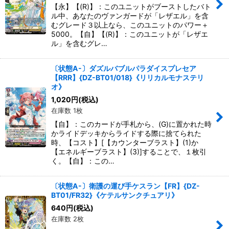
【永】【(R)】：このユニットがブーストしたバト
ル中、あなたのヴァンガードが「レザエル」を含
むグレード３以上なら、このユニットのパワー＋
5000。【自】【(R)】：このユニットが「レザエ
ル」を含むグレ…
〔状態A-〕ダズルバブルパラダイスプレセア
【RRR】{DZ-BT01/018}《リリカルモナステリ
オ》
1,020
円
(税込)
在庫数 1枚
【自】：このカードが手札から、(G)に置かれた時
かライドデッキからライドする際に捨てられた
時、【コスト】[【カウンターブラスト】(1)か
【エネルギーブラスト】(3)]することで、１枚引
く。【自】：この…
〔状態A-〕衛護の運び手ケスラン【FR】{DZ-
BT01/FR32}《ケテルサンクチュアリ》
640
円
(税込)
在庫数 2枚