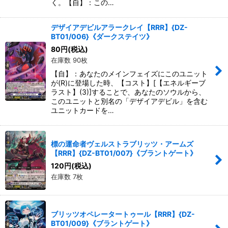
く。【自】：この…
デザイアデビルアラークレイ【RRR】{DZ-
BT01/006}《ダークステイツ》
80
円
(税込)
在庫数 90枚
【自】：あなたのメインフェイズにこのユニット
が(R)に登場した時、【コスト】[【エネルギーブ
ラスト】(3)]することで、あなたのソウルから、
このユニットと別名の「デザイアデビル」を含む
ユニットカードを…
標の運命者ヴェルストラブリッツ・アームズ
【RRR】{DZ-BT01/007}《ブラントゲート》
120
円
(税込)
在庫数 7枚
ブリッツオペレータートゥール【RRR】{DZ-
BT01/009}《ブラントゲート》