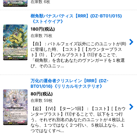
在庫数 6枚
樹角獣バナスパティス【RRR】{DZ-BT01/015}
《ストイケイア》
180
円
(税込)
在庫数 75枚
【自】：バトルフェイズ以外にこのユニットが(R)
に登場した時、【コスト】[【カウンターブラス
ト】(1)，【ソウルブラスト】(1)]することで、
「樹角獣」を含むあなたのヴァンガードを１枚選
び、そのユニッ…
万化の運命者クリスレイン【RRR】{DZ-
BT01/016}《リリカルモナステリオ》
80
円
(税込)
在庫数 59枚
【起】【(V)】【ターン1回】：【コスト】[【カウ
ンターブラスト】(1)]することで、以下を１つ行
う。それぞれ別名のあなたのユニットが４枚以上
なら、１つではなく２つ行い、５枚以上なら、１
つではなくすべ…