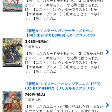
【自】：このカードが手札から、(G)に置かれた時
かライドデッキからライドする際に捨てられた
時、【コスト】[【カウンターブラスト】(1)か
【エネルギーブラスト】(3)]することで、１枚引
く。【自】：この…
〔状態A-〕スチームガンナーティズカール
【SR】{DZ-BT01/SR09}《ダークステイツ》
3,680
円
(税込)
在庫数 1枚
【自】：このカードが手札から、(G)に置かれた時
かライドデッキからライドする際に捨てられた
時、【コスト】[【カウンターブラスト】(1)か
【エネルギーブラスト】(3)]することで、１枚引
く。【自】：この…
〔状態A-〕イノセントオレンジアニエス【FFR】
{DZ-BT01/FFR17}《リリカルモナステリオ》
740
円
(税込)
在庫数 6枚
【自】：このユニットが(R)に登場した時、あなた
のヴァンガードが「クリスレイン」を含むグレー