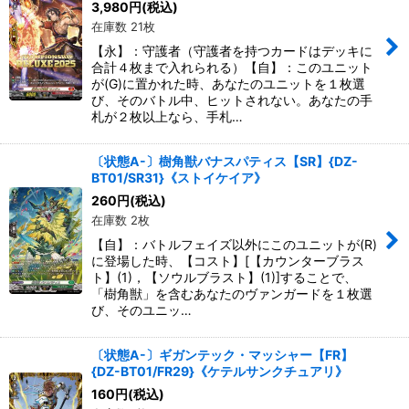
3,980
円
(税込)
在庫数 21枚
【永】：守護者（守護者を持つカードはデッキに
合計４枚まで入れられる）【自】：このユニット
が(G)に置かれた時、あなたのユニットを１枚選
び、そのバトル中、ヒットされない。あなたの手
札が２枚以上なら、手札…
〔状態A-〕樹角獣バナスパティス【SR】{DZ-
BT01/SR31}《ストイケイア》
260
円
(税込)
在庫数 2枚
【自】：バトルフェイズ以外にこのユニットが(R)
に登場した時、【コスト】[【カウンターブラス
ト】(1)，【ソウルブラスト】(1)]することで、
「樹角獣」を含むあなたのヴァンガードを１枚選
び、そのユニッ…
〔状態A-〕ギガンテック・マッシャー【FR】
{DZ-BT01/FR29}《ケテルサンクチュアリ》
160
円
(税込)