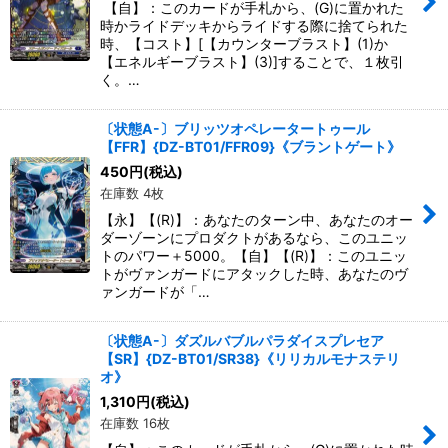
【自】：このカードが手札から、(G)に置かれた
時かライドデッキからライドする際に捨てられた
時、【コスト】[【カウンターブラスト】(1)か
【エネルギーブラスト】(3)]することで、１枚引
く。…
〔状態A-〕ブリッツオペレータートゥール
【FFR】{DZ-BT01/FFR09}《ブラントゲート》
450
円
(税込)
在庫数 4枚
【永】【(R)】：あなたのターン中、あなたのオー
ダーゾーンにプロダクトがあるなら、このユニッ
トのパワー＋5000。【自】【(R)】：このユニッ
トがヴァンガードにアタックした時、あなたのヴ
ァンガードが「…
〔状態A-〕ダズルバブルパラダイスプレセア
【SR】{DZ-BT01/SR38}《リリカルモナステリ
オ》
1,310
円
(税込)
在庫数 16枚