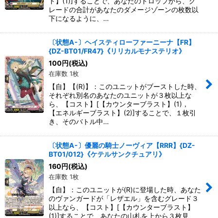
ト】(1)]することで、あなたのドロップから、グ
レードの合計があなたのダメージゾーンの枚数以
下になるように、…
〔状態A-〕ヘイスティローファーニーナ【FR】
{DZ-BT01/FR47}《リリカルモナステリオ》
100
円
(税込)
在庫数 1枚
【自】【(R)】：このユニットがブーストした時、
それぞれ別名のあなたのユニットが３枚以上な
ら、【コスト】[【カウンターブラスト】(1)，
【エネルギーブラスト】(2)]することで、１枚引
き、そのバトル中…
〔状態A-〕優麗の騎士ノーヴィア【RRR】{DZ-
BT01/012}《ケテルサンクチュアリ》
160
円
(税込)
在庫数 1枚
【自】：このユニットが(R)に登場した時、あなた
のヴァンガードが「レザエル」を含むグレード３
以上なら、【コスト】[【カウンターブラスト】
(1)]することで、あなたの山札を上から３枚見