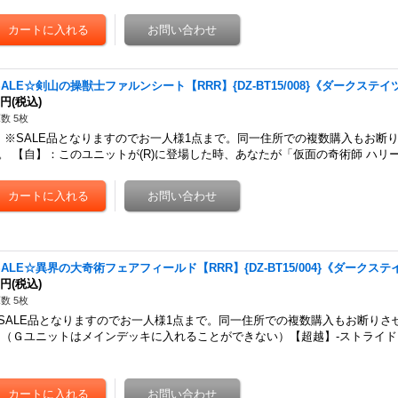
SALE☆剣山の操獣士ファルンシート【RRR】{DZ-BT15/008}《ダークステイ
0円
(税込)
数 5枚
SALE品となりますのでお一人様1点まで。同一住所での複数購入もお断
。 【自】：このユニットが(R)に登場した時、あなたが「仮面の奇術師 ハリ
SALE☆異界の大奇術フェアフィールド【RRR】{DZ-BT15/004}《ダークステ
0円
(税込)
数 5枚
SALE品となりますのでお一人様1点まで。同一住所での複数購入もお断りさ
Ｇユニットはメインデッキに入れることができない）【超越】-ストライド
…