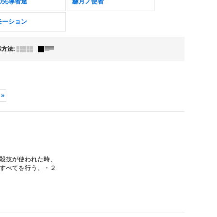
の先導者達
赫月ノ使者
モーション
示方法
:
»
》
殺技が使われた時、
下すべてを行う。・２