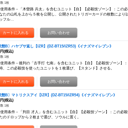
数 1枚
用条件－「木曽路 兵太」を含むユニット【自】【必殺技ゾーン】：この必
なたの山札を上から５枚を公開し、公開されたトリガーカードの枚数により
ッフル…
態B〕ハヤブサ返し【IZR】{DZ-BT15/IZR53}《イナズマイレブン》
0円
(税込)
数 1枚
用条件－後列の「古手打 七南」を含むユニット【自】【必殺技ゾーン】：
時、この必殺技を使ったユニットを１枚選び、【スタンド】させる。
態B〕マトリクスアイ【IZR】{DZ-BT15/IZR54}《イナズマイレブン》
0円
(税込)
数 1枚
用条件－「判目 才人」を含むユニット【自】【必殺技ゾーン】：この必殺
たのドロップから２枚まで選び、ソウルに置く。