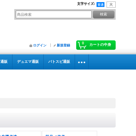
文字サイズ
:
0
カートの中身
ログイン
新規登録
カ通販
デュエマ通販
バトスピ通販