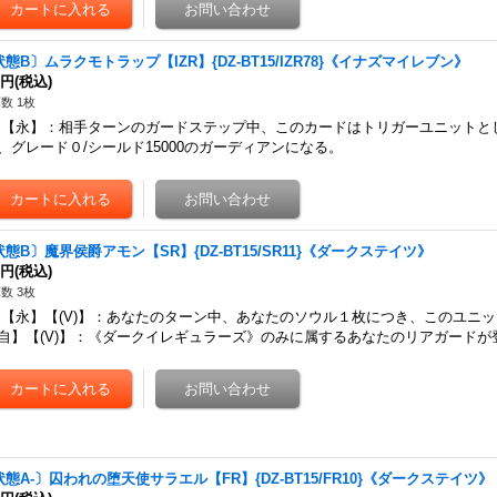
態B〕ムラクモトラップ【IZR】{DZ-BT15/IZR78}《イナズマイレブン》
0円
(税込)
数 1枚
永】：相手ターンのガードステップ中、このカードはトリガーユニットとし
、グレード０/シールド15000のガーディアンになる。
状態B〕魔界侯爵アモン【SR】{DZ-BT15/SR11}《ダークステイツ》
0円
(税込)
数 3枚
永】【(V)】：あなたのターン中、あなたのソウル１枚につき、このユニット
自】【(V)】：《ダークイレギュラーズ》のみに属するあなたのリアガードが
状態A-〕囚われの堕天使サラエル【FR】{DZ-BT15/FR10}《ダークステイツ》