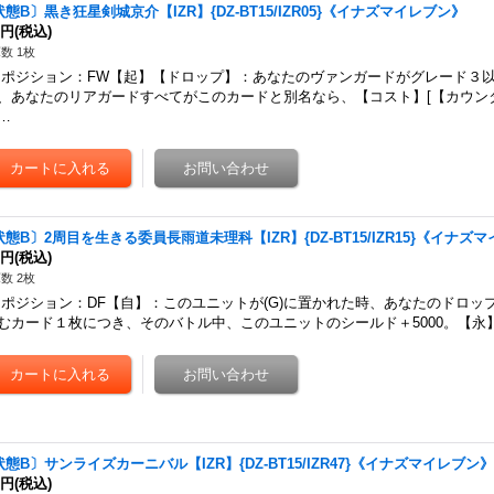
態B〕黒き狂星剣城京介【IZR】{DZ-BT15/IZR05}《イナズマイレブン》
0円
(税込)
数 1枚
ジション：FW【起】【ドロップ】：あなたのヴァンガードがグレード３以
、あなたのリアガードすべてがこのカードと別名なら、【コスト】[【カウンター
…
状態B〕2周目を生きる委員長雨道未理科【IZR】{DZ-BT15/IZR15}《イナズ
0円
(税込)
数 2枚
ジション：DF【自】：このユニットが(G)に置かれた時、あなたのドロップ
むカード１枚につき、そのバトル中、このユニットのシールド＋5000。【永】
状態B〕サンライズカーニバル【IZR】{DZ-BT15/IZR47}《イナズマイレブン
0円
(税込)