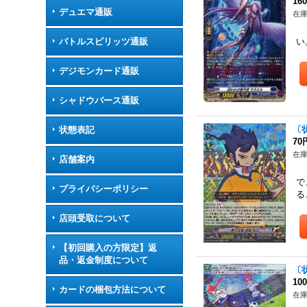
16
デュエマ通販
在庫
【
バトルスピリッツ通販
い
デジモンカード通販
シャドウバース通販
〔
状態表記
70
在庫
店舗案内
ポ
で
プライバシーポリシー
る
店頭受取について
【初回購入の方限定】返
品・返金制度について
〔状
10
カードの梱包方法について
在庫