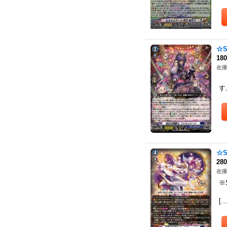
☆
18
在庫
※
す
☆
28
在庫
※
（
[