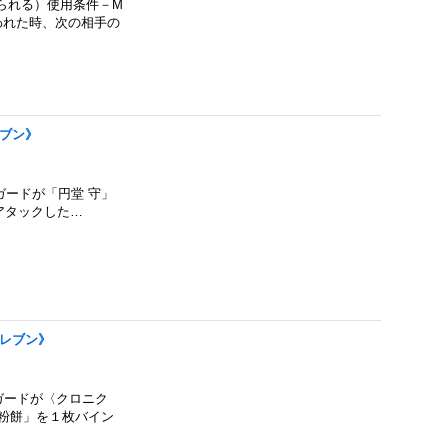
られる）使用条件－M
われた時、次の相手の
レブン》
ガードが「円堂 守」
がアタックした…
イレブン》
ガードが〈クロニク
黄粉餅」を１枚バイン