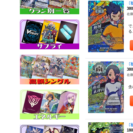
〔状
38
在庫
ポ
で
る
〔
38
在庫
ポ
含
〔
18