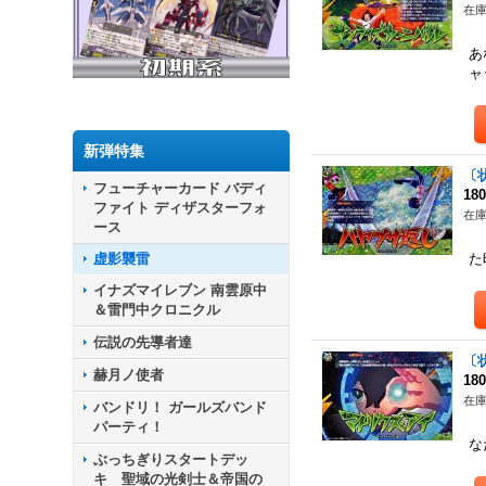
在庫
使
あ
ャ
新弾特集
〔状
フューチャーカード バディ
18
ファイト ディザスターフォ
在庫
ース
使
虚影襲雷
た
イナズマイレブン 南雲原中
＆雷門中クロニクル
伝説の先導者達
〔状
赫月ノ使者
18
在庫
バンドリ！ ガールズバンド
使
パーティ！
な
ぶっちぎりスタートデッ
キ 聖域の光剣士＆帝国の