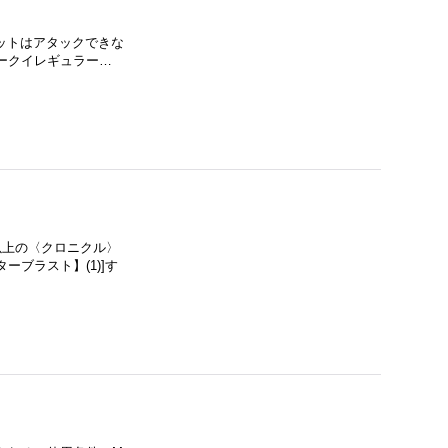
ニットはアタックできな
ークイレギュラー…
上の〈クロニクル〉
ブラスト】(1)]す