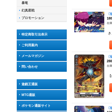
暴竜
幻真星戦
〔状
プロモーション
18
在庫
【
き
特定商取引法表示
ご利用案内
メールマガジン
〔
28
在庫
問い合わせ
【
【
遊戯王通販
MTG通販
ポケモン通販サイト
〔