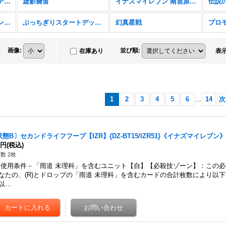
フューチャーカード バディファイト ディザスターフォース
虚影襲雷
イナズマイレブン 南雲原中＆雷門中クロニクル
伝説
バンドリ！ ガールズバンドパーティ！
ぶっちぎりスタートデッキ 聖域の光剣士＆帝国の暴竜
幻真星戦
プロ
画像
:
並び順
:
在庫あり
表
1
2
3
4
5
6
...
14
次
状態B〕セカンドライフフープ【IZR】{DZ-BT15/IZR51}《イナズマイレブン
0円
(税込)
数 2枚
用条件－「雨道 未理科」を含むユニット【自】【必殺技ゾーン】：この必
なたの、(R)とドロップの「雨道 未理科」を含むカードの合計枚数により以
以…