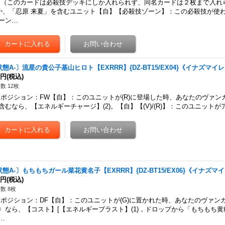
このカードは必殺技デッキにしか入れられず、同名カードは２枚まで入れ
か、「忍原 来夏」を含むユニット【自】【必殺技ゾーン】：この必殺技が使
ーン…
状態A-〕流星の貴公子基山ヒロト【EXRRR】{DZ-BT15/EX04}《イナズマイ
0円
(税込)
数 12枚
ジション：FW【自】：このユニットが(R)に登場した時、あなたのヴァン
含むなら、【エネルギーチャージ】(2)。【自】【(V)/(R)】：このユニット
状態A-〕もちもちガール菜花黄名子【EXRRR】{DZ-BT15/EX06}《イナズマ
0円
(税込)
数 8枚
ジション：DF【自】：このユニットが(G)に置かれた時、あなたのヴァン
〉なら、【コスト】[【エネルギーブラスト】(1)，ドロップから「もちもち
…