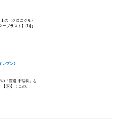
上の〈クロニクル〉
ブラスト】(1)]す
マイレブン》
の「雨道 未理科」を
【(R)】：この…
》