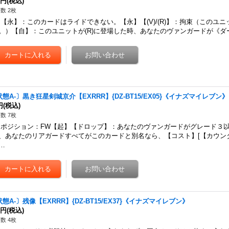
0円
(税込)
数 2枚
永】：このカードはライドできない。【永】【(V)/(R)】：拘束（このユ
。）【自】：このユニットが(R)に登場した時、あなたのヴァンガードが《ダ
状態A-〕黒き狂星剣城京介【EXRRR】{DZ-BT15/EX05}《イナズマイレブン》
円
(税込)
数 7枚
ジション：FW【起】【ドロップ】：あなたのヴァンガードがグレード３以
、あなたのリアガードすべてがこのカードと別名なら、【コスト】[【カウンター
…
態A-〕残像【EXRRR】{DZ-BT15/EX37}《イナズマイレブン》
0円
(税込)
数 4枚