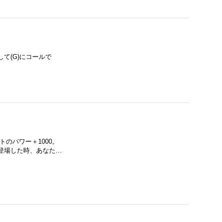
て(G)にコールで
のパワー＋1000。
登場した時、あなた…