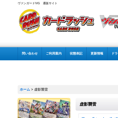
ヴァンガード/VG 通販サイト
問い合わせ
ご利用案内
状態表記
更新情報
ドラ
ホーム
>
虚影襲雷
虚影襲雷