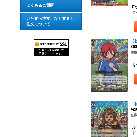
（
よくあるご質問
F
タ
いたずら注文、なりすまし
注文について
〔
26
在庫
ポ
を
〔
42
在庫
ポ
ル
ド