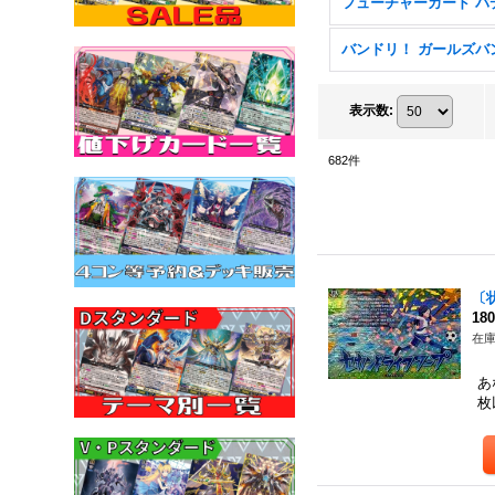
表示数
:
682
件
〔
18
在庫
使
あ
枚