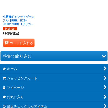
絞り込む
小悪魔的メソッドヴァレ
フル【RRR】{DZ-
LBT01/013}《リリカル
モナステリオ》
780
円
(税込)
カートに入れる
特集で絞り込む
ホーム
幻真覚醒
ショッピングカート
フューチャーカード バディファイト ディザスターフォース
マイページ
虚影襲雷
お気に入り
イナズマイレブン 南雲原中＆雷門中クロニクル
最近チェックしたアイテム