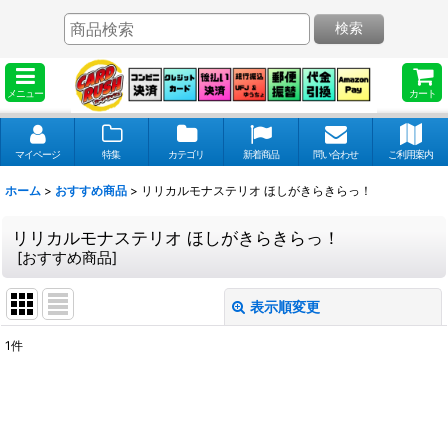
検索
メニュー
カート
マイページ
特集
カテゴリ
新着商品
問い合わせ
ご利用案内
ホーム
>
おすすめ商品
>
リリカルモナステリオ ほしがきらきらっ！
リリカルモナステリオ ほしがきらきらっ！
[
おすすめ商品
]
表示順変更
閉じる
1
件
表示数
:
並び順
: