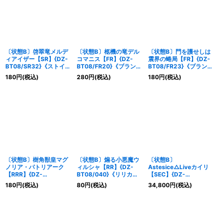
絞り込む
〔状態B〕啓翠竜メルデ
〔状態B〕柩機の竜デル
〔状態B〕門を護せしは
ィアイザー【SR】{DZ-
コマニス【FR】{DZ-
震界の蜷局【FR】{DZ-
BT08/SR32}《ストイケ
BT08/FR20}《ブラント
BT08/FR23}《ブラント
イア》
ゲート》
ゲート》
180
円
(税込)
280
円
(税込)
180
円
(税込)
〔状態B〕樹角獣皇マグ
〔状態B〕煽る小悪魔ウ
〔状態B〕
ノリア・パトリアーク
ィルシャ【RR】{DZ-
Astesice△Liveカイリ
【RRR】{DZ-
BT08/040}《リリカル
【SEC】{DZ-
BT08/013}《ストイケ
モナステリオ》
BT08/SEC07}《リリカ
180
円
(税込)
80
円
(税込)
34,800
円
(税込)
イア》
ルモナステリオ》