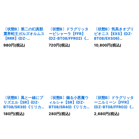
〔状態B〕第二の幻真獣
〔状態B〕ドラグリッタ
〔状態B〕気高きオブリ
震界蛇王ガルズオルムス
ービシャーラ【FFR】
ビオニス【EXS】{DZ-
【RRR】{DZ-
{DZ-BT08/FFR02}《ド
BT08/EXS06}
BT08/008}《ブラント
ラゴンエンパイア》
《BanGDream!》
980
円
(税込)
720
円
(税込)
10,800
円
(税込)
ゲート》
〔状態B〕風と一緒にプ
〔状態B〕煽る小悪魔ウ
〔状態B〕ドラグリッタ
リズエル【SR】{DZ-
ィルシャ【SR】{DZ-
ーニルミーン【FFR】
BT08/SR39}《リリカル
BT08/SR40}《リリカル
{DZ-BT08/FFR03}《ド
モナステリオ》
モナステリオ》
ラゴンエンパイア》
180
円
(税込)
280
円
(税込)
2,680
円
(税込)