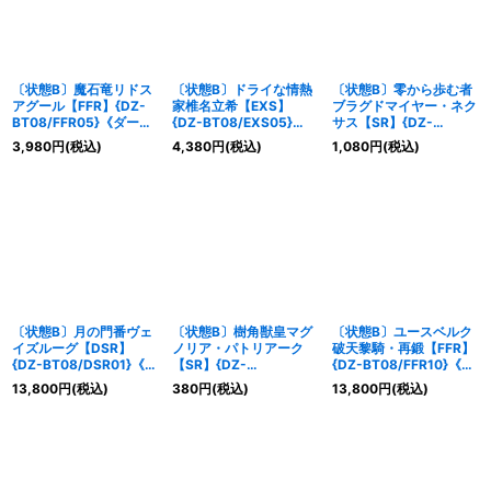
〔状態B〕魔石竜リドス
〔状態B〕ドライな情熱
〔状態B〕零から歩む者
アグール【FFR】{DZ-
家椎名立希【EXS】
ブラグドマイヤー・ネク
BT08/FFR05}《ダーク
{DZ-BT08/EXS05}
サス【SR】{DZ-
ステイツ》
《BanGDream!》
BT08/SR08}《ダークス
3,980
円
(税込)
4,380
円
(税込)
1,080
円
(税込)
テイツ》
〔状態B〕月の門番ヴェ
〔状態B〕樹角獣皇マグ
〔状態B〕ユースベルク
イズルーグ【DSR】
ノリア・パトリアーク
破天黎騎・再鍛【FFR】
{DZ-BT08/DSR01}《ブ
【SR】{DZ-
{DZ-BT08/FFR10}《ケ
ラントゲート》
BT08/SR29}《ストイケ
テルサンクチュアリ》
13,800
円
(税込)
380
円
(税込)
13,800
円
(税込)
イア》