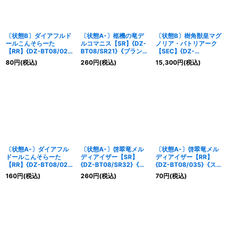
〔状態B〕ダイアフルド
〔状態A-〕柩機の竜デ
〔状態B〕樹角獣皇マグ
ールこんそらーた
ルコマニス【SR】{DZ-
ノリア・パトリアーク
【RR】{DZ-BT08/025}
BT08/SR21}《ブラント
【SEC】{DZ-
《ダークステイツ》
ゲート》
BT08/SEC06}《ストイ
80
円
(税込)
260
円
(税込)
15,300
円
(税込)
ケイア》
〔状態A-〕ダイアフル
〔状態A-〕啓翠竜メル
〔状態A-〕啓翠竜メル
ドールこんそらーた
ディアイザー【SR】
ディアイザー【RR】
【RR】{DZ-BT08/025}
{DZ-BT08/SR32}《ス
{DZ-BT08/035}《スト
《ダークステイツ》
トイケイア》
イケイア》
160
円
(税込)
260
円
(税込)
70
円
(税込)