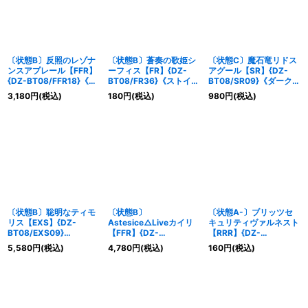
〔状態B〕反照のレゾナ
〔状態B〕蒼奏の歌姫シ
〔状態C〕魔石竜リドス
ンスアプレール【FFR】
ーフィス【FR】{DZ-
アグール【SR】{DZ-
{DZ-BT08/FFR18}《リ
BT08/FR36}《ストイケ
BT08/SR09}《ダークス
リカルモナステリオ》
イア》
テイツ》
3,180
円
(税込)
180
円
(税込)
980
円
(税込)
〔状態B〕聡明なティモ
〔状態B〕
〔状態A-〕ブリッツセ
リス【EXS】{DZ-
Astesice△Liveカイリ
キュリティヴァルネスト
BT08/EXS09}
【FFR】{DZ-
【RRR】{DZ-
《BanGDream!》
BT08/FFR16}《リリカ
BT08/009}《ブラント
5,580
円
(税込)
4,780
円
(税込)
160
円
(税込)
ルモナステリオ》
ゲート》