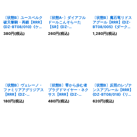
〔状態B〕ユースベルク
〔状態A-〕ダイアフル
〔状態B〕魔石竜リドス
破天黎騎・再鍛【RRR】
ドールこんそらーた
アグール【RRR】{DZ-
{DZ-BT08/010}《ケテ
【SR】{DZ-
BT08/005}《ダークス
ルサンクチュアリ》
BT08/SR13}《ダークス
テイツ》
380
円
(税込)
260
円
(税込)
1,280
円
(税込)
テイツ》
〔状態B〕ヴェレーノ・
〔状態B〕零から歩む者
〔状態B〕反照のレゾナ
ファミリアアグリジアス
ブラグドマイヤー・ネク
ンスアプレール【RRR】
【RRR】{DZ-
サス【RRR】{DZ-
{DZ-BT08/018}《リリ
BT08/014}《ストイケ
BT08/004}《ダークス
カルモナステリオ》
180
円
(税込)
480
円
(税込)
620
円
(税込)
イア》
テイツ》