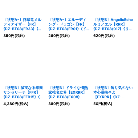
〔状態A-〕啓翠竜メル
〔状態A-〕エルーディ
〔状態B〕AngelicEcho
ディアイザー【FR】
ング・ドラゴン【FR】
ルミノエル【RRR】
{DZ-BT08/FR33}《ス
{DZ-BT08/FR01}《ド
{DZ-BT08/017}《リリ
トイケイア》
ラゴンエンパイア》
カルモナステリオ》
350
円
(税込)
260
円
(税込)
620
円
(税込)
〔状態B〕誠実なる奉奏
〔状態B〕ドライな情熱
〔状態B〕飾り気のない
サンセリーテ【FFR】
家椎名立希【EXRRR】
本心長崎そよ
{DZ-BT08/FFR15}《ス
{DZ-BT08/EX08}
【EXRRR】{DZ-
トイケイア》
《BanGDream!》
BT08/EX07}
4,380
円
(税込)
380
円
(税込)
50
円
(税込)
《BanGDream!》