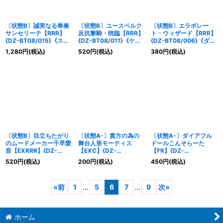
〔状態B〕誠実なる奉奏
〔状態B〕ユースベルク
〔状態B〕エラボレー
サンセリーテ【RRR】
反抗黎騎・晄臨【RRR】
ト・ウィザード【RRR】
{DZ-BT08/015}《スト
{DZ-BT08/011}《ケテ
{DZ-BT08/006}《ダー
イケイア》
ルサンクチュアリ》
クステイツ》
1,280
円
(税込)
520
円
(税込)
380
円
(税込)
〔状態B〕目立ちたがり
〔状態A-〕貴方の為の
〔状態A-〕ダイアフル
のムードメーカー千早愛
舞台人形モーティス
ドールこんそらーた
音【EXRRR】{DZ-
【EXC】{DZ-
【FR】{DZ-
BT08/EX05}
BT08/EX23}
BT08/FR11}《ダークス
520
円
(税込)
200
円
(税込)
450
円
(税込)
《BanGDream!》
《BanGDream!》
テイツ》
«
前
1
...
5
6
7
...
9
次
»
ホーム