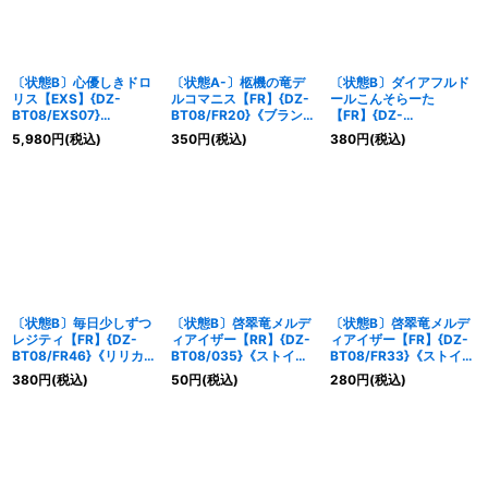
〔状態B〕心優しきドロ
〔状態A-〕柩機の竜デ
〔状態B〕ダイアフルド
リス【EXS】{DZ-
ルコマニス【FR】{DZ-
ールこんそらーた
BT08/EXS07}
BT08/FR20}《ブラント
【FR】{DZ-
《BanGDream!》
ゲート》
BT08/FR11}《ダークス
5,980
円
(税込)
350
円
(税込)
380
円
(税込)
テイツ》
〔状態B〕毎日少しずつ
〔状態B〕啓翠竜メルデ
〔状態B〕啓翠竜メルデ
レジティ【FR】{DZ-
ィアイザー【RR】{DZ-
ィアイザー【FR】{DZ-
BT08/FR46}《リリカル
BT08/035}《ストイケ
BT08/FR33}《ストイケ
モナステリオ》
イア》
イア》
380
円
(税込)
50
円
(税込)
280
円
(税込)