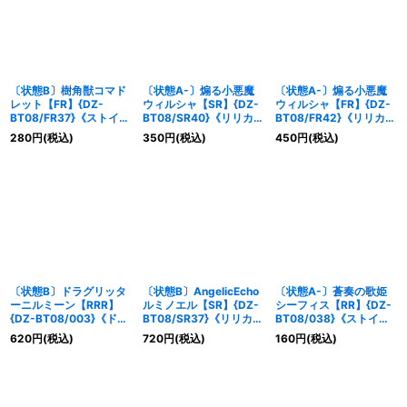
〔状態B〕樹角獣コマド
〔状態A-〕煽る小悪魔
〔状態A-〕煽る小悪魔
レット【FR】{DZ-
ウィルシャ【SR】{DZ-
ウィルシャ【FR】{DZ-
BT08/FR37}《ストイケ
BT08/SR40}《リリカル
BT08/FR42}《リリカル
イア》
モナステリオ》
モナステリオ》
280
円
(税込)
350
円
(税込)
450
円
(税込)
〔状態B〕ドラグリッタ
〔状態B〕AngelicEcho
〔状態A-〕蒼奏の歌姫
ーニルミーン【RRR】
ルミノエル【SR】{DZ-
シーフィス【RR】{DZ-
{DZ-BT08/003}《ドラ
BT08/SR37}《リリカル
BT08/038}《ストイケ
ゴンエンパイア》
モナステリオ》
イア》
620
円
(税込)
720
円
(税込)
160
円
(税込)