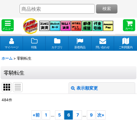
検索
メニュー
カート
マイページ
特集
カテゴリ
新着商品
問い合わせ
ご利用案内
ホーム
>
零騎転生
零騎転生
表示順変更
閉じる
484
件
表示数
:
«
前
1
...
5
6
7
...
9
次
»
並び順
: