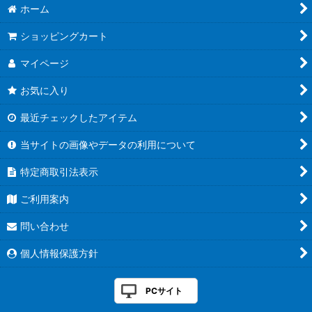
絞り込む
ホーム
幻真覚醒
ショッピングカート
フューチャーカード バディファイト ディザスターフォース
マイページ
虚影襲雷
お気に入り
イナズマイレブン 南雲原中＆雷門中クロニクル
最近チェックしたアイテム
伝説の先導者達
当サイトの画像やデータの利用について
赫月ノ使者
特定商取引法表示
バンドリ！ ガールズバンドパーティ！
ご利用案内
ぶっちぎりスタートデッキ 聖域の光剣士＆帝国の暴竜
問い合わせ
幻真星戦
個人情報保護方針
☆SALE☆
PCサイト
サプライ