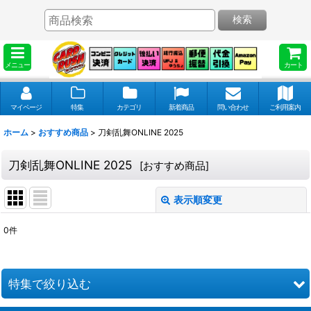
検索
メニュー
カート
マイページ
特集
カテゴリ
新着商品
問い合わせ
ご利用案内
ホーム
>
おすすめ商品
>
刀剣乱舞ONLINE 2025
刀剣乱舞ONLINE 2025
[
おすすめ商品
]
表示順変更
閉じる
0
件
表示数
:
並び順
:
特集で絞り込む