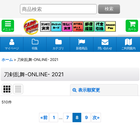
検索
メニュー
カート
マイページ
特集
カテゴリ
新着商品
問い合わせ
ご利用案内
ホーム
>
刀剣乱舞-ONLINE- 2021
刀剣乱舞-ONLINE- 2021
表示順変更
閉じる
510
件
表示数
:
«
前
1
...
7
8
9
次
»
並び順
: