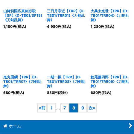
山姥切国広真剣必殺
三日月宗近【TRR】{D-
大典太光世【TRR】{D-
【SP】{D-TB01/SP15}
TB01/TRR01}《刀剣乱
TB01/TRR04}《刀剣乱
《刀剣乱舞》
舞》
舞》
1,180
円
(税込)
4,980
円
(税込)
1,280
円
(税込)
鬼丸国綱【TRR】{D-
一期一振【TRR】{D-
鯰尾藤四郎【TRR】{D-
TB01/TRR07}《刀剣乱
TB01/TRR08}《刀剣乱
TB01/TRR09}《刀剣乱
舞》
舞》
舞》
680
円
(税込)
880
円
(税込)
680
円
(税込)
«
前
1
...
7
8
9
次
»
ホーム