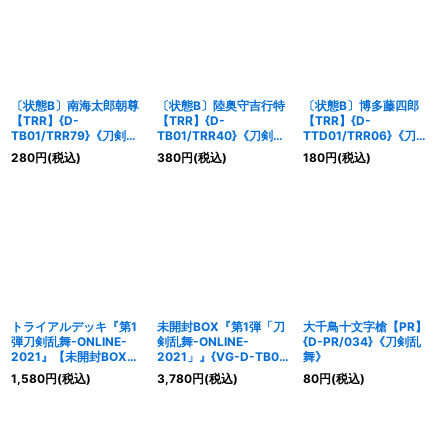
絞り込む
〔状態B〕南海太郎朝尊
〔状態B〕陸奥守吉行特
〔状態B〕博多藤四郎
【TRR】{D-
【TRR】{D-
【TRR】{D-
TB01/TRR79}《刀剣乱
TB01/TRR40}《刀剣乱
TTD01/TRR06}《刀剣
舞》
舞》
乱舞》
280
円
(税込)
380
円
(税込)
180
円
(税込)
トライアルデッキ『第1
未開封BOX『第1弾「刀
大千鳥十文字槍【PR】
弾刀剣乱舞-ONLINE-
剣乱舞-ONLINE-
{D-PR/034}《刀剣乱
2021』【未開封BOX】
2021」』{VG-D-TB01}
舞》
{VG-D-TTD01}
【未開封BOX】
1,580
円
(税込)
3,780
円
(税込)
80
円
(税込)