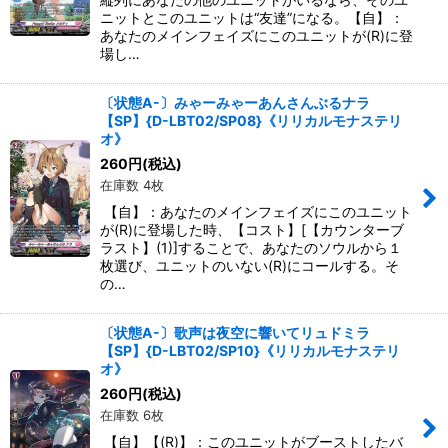
ニットとこのユニットは“友達”になる。【自】：
あなたのメインフェイズにこのユニットが(R)に登
場し…
〔状態A-〕みゃーみゃーあんさんぶるナラ
【SP】{D-LBT02/SP08}《リリカルモナステリ
オ》
260
円
(税込)
在庫数 4枚
【自】：あなたのメインフェイズにこのユニット
が(R)に登場した時、【コスト】[【カウンターブ
ラスト】(1)]することで、あなたのソウルから１
枚選び、ユニットのいない(R)にコールする。そ
の…
〔状態A-〕歌声は夜空に響いてリュドミラ
【SP】{D-LBT02/SP10}《リリカルモナステリ
オ》
260
円
(税込)
在庫数 6枚
【自】【(R)】：このユニットがブーストしたバ