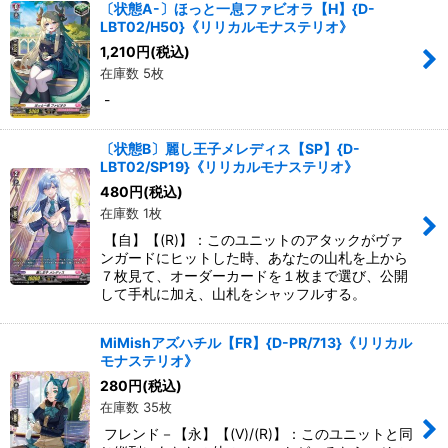
〔状態A-〕ほっと一息ファビオラ【H】{D-
LBT02/H50}《リリカルモナステリオ》
1,210
円
(税込)
在庫数 5枚
-
〔状態B〕麗し王子メレディス【SP】{D-
LBT02/SP19}《リリカルモナステリオ》
480
円
(税込)
在庫数 1枚
【自】【(R)】：このユニットのアタックがヴァ
ンガードにヒットした時、あなたの山札を上から
７枚見て、オーダーカードを１枚まで選び、公開
して手札に加え、山札をシャッフルする。
MiMishアズハチル【FR】{D-PR/713}《リリカル
モナステリオ》
280
円
(税込)
在庫数 35枚
フレンド－【永】【(V)/(R)】：このユニットと同