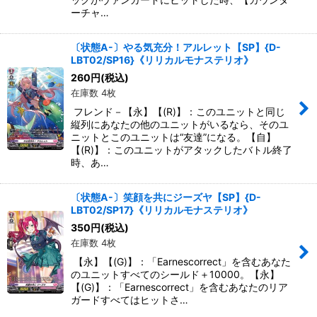
ーチャ…
〔状態A-〕やる気充分！アルレット【SP】{D-
LBT02/SP16}《リリカルモナステリオ》
260
円
(税込)
在庫数 4枚
フレンド－【永】【(R)】：このユニットと同じ
縦列にあなたの他のユニットがいるなら、そのユ
ニットとこのユニットは“友達”になる。【自】
【(R)】：このユニットがアタックしたバトル終了
時、あ…
〔状態A-〕笑顔を共にジーズヤ【SP】{D-
LBT02/SP17}《リリカルモナステリオ》
350
円
(税込)
在庫数 4枚
【永】【(G)】：「Earnescorrect」を含むあなた
のユニットすべてのシールド＋10000。【永】
【(G)】：「Earnescorrect」を含むあなたのリア
ガードすべてはヒットさ…