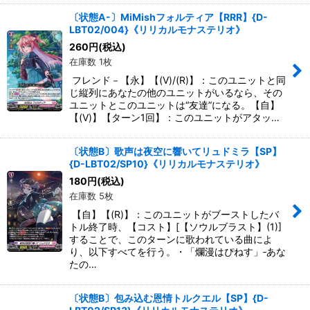
〔状態A-〕MiMishフォルティア【RRR】{D-
LBT02/004}《リリカルモナステリオ》
260
円
(税込)
在庫数 1枚
フレンド－【永】【(V)/(R)】：このユニットと同
じ縦列にあなたの他のユニットがいるなら、その
ユニットとこのユニットは“友達”になる。【自】
【(V)】【ターン1回】：このユニットがアタッ…
〔状態B〕歌声は夜空に響いてリュドミラ【SP】
{D-LBT02/SP10}《リリカルモナステリオ》
180
円
(税込)
在庫数 5枚
【自】【(R)】：このユニットがブーストしたバ
トル終了時、【コスト】[【ソウルブラスト】(1)]
することで、このターンに歌われている曲によ
り、以下すべてを行う。・「爛漫はぴねす」‐あな
たの…
〔状態B〕包み込む恩情トルクエル【SP】{D-