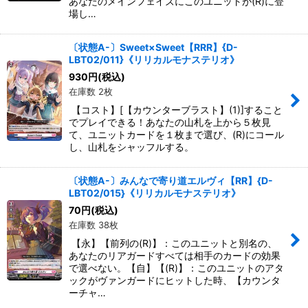
あなたのメインフェイズにこのユニットが(R)に登
場し…
〔状態A-〕Sweet×Sweet【RRR】{D-
LBT02/011}《リリカルモナステリオ》
930
円
(税込)
在庫数 2枚
【コスト】[【カウンターブラスト】(1)]すること
でプレイできる！あなたの山札を上から５枚見
て、ユニットカードを１枚まで選び、(R)にコール
し、山札をシャッフルする。
〔状態A-〕みんなで寄り道エルヴィ【RR】{D-
LBT02/015}《リリカルモナステリオ》
70
円
(税込)
在庫数 38枚
【永】【前列の(R)】：このユニットと別名の、
あなたのリアガードすべては相手のカードの効果
で選べない。【自】【(R)】：このユニットのアタ
ックがヴァンガードにヒットした時、【カウンタ
ーチャ…