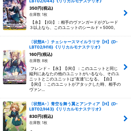
LBT02/044}《リリカルモナステリオ》
350
円
(税込)
在庫数 1枚
【永】【(G)】：相手のヴァンガードがグレード
３以上なら、このユニットのシールド＋5000。
〔状態A-〕チェシャースマイルラリサ【H】{D-
LBT02/H16}《リリカルモナステリオ》
160
円
(税込)
在庫数 8枚
フレンド－【永】【(R)】：このユニットと同じ
縦列にあなたの他のユニットがいるなら、そのユ
ニットとこのユニットは“友達”になる。【自】
【(R)】：このユニットがアタックした時、相手の
ヴァン…
〔状態A-〕青空を舞う翼とアンティア【H】{D-
LBT02/H43}《リリカルモナステリオ》
830
円
(税込)
在庫数 1枚
-