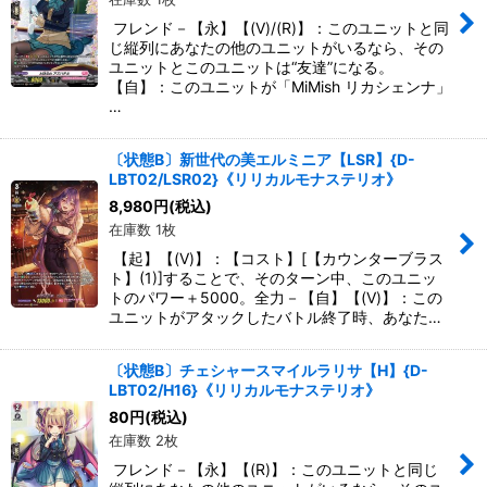
フレンド－【永】【(V)/(R)】：このユニットと同
じ縦列にあなたの他のユニットがいるなら、その
ユニットとこのユニットは“友達”になる。
【自】：このユニットが「MiMish リカシェンナ」
…
〔状態B〕新世代の美エルミニア【LSR】{D-
LBT02/LSR02}《リリカルモナステリオ》
8,980
円
(税込)
在庫数 1枚
【起】【(V)】：【コスト】[【カウンターブラス
ト】(1)]することで、そのターン中、このユニッ
トのパワー＋5000。全力－【自】【(V)】：この
ユニットがアタックしたバトル終了時、あなた…
〔状態B〕チェシャースマイルラリサ【H】{D-
LBT02/H16}《リリカルモナステリオ》
80
円
(税込)
在庫数 2枚
フレンド－【永】【(R)】：このユニットと同じ