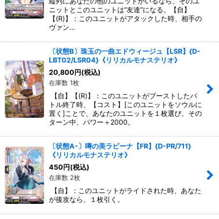
縦列にあなたの他のユニットがいるなら、そのユ
ニットとこのユニットは“友達”になる。【自】
【(R)】：このユニットがアタックした時、相手の
ヴァン…
〔状態B〕珠玉の一曲エドウィージュ【LSR】{D-
LBT02/LSR04}《リリカルモナステリオ》
20,800
円
(税込)
在庫数 1枚
【自】【(R)】：このユニットがブーストしたバ
トル終了時、【コスト】[このユニットをソウルに
置く]ことで、あなたのユニットを１枚選び、その
ターン中、パワー＋2000。
〔状態A-〕噂の美ラビーナ【FR】{D-PR/711}
《リリカルモナステリオ》
450
円
(税込)
在庫数 2枚
【自】：このユニットがライドされた時、あなた
が後攻なら、１枚引く。