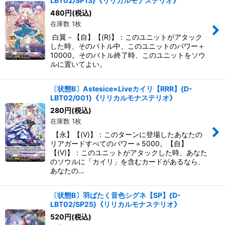
LBT02/SP13}《リリカルモナステリオ》
480
円
(税込)
在庫数 1枚
白翼－【自】【(R)】：このユニットがアタック
した時、そのバトル中、このユニットのパワー＋
10000。そのバトル終了時、このユニットをソウ
ルに置いてよい。
〔状態B〕Astesice×Liveカイリ【RRR】{D-
LBT02/001}《リリカルモナステリオ》
280
円
(税込)
在庫数 1枚
【永】【(V)】：このターンに登場したあなたの
リアガードすべてのパワー＋5000。【自】
【(V)】：このユニットがアタックした時、あなた
のソウルに「カイリ」を含むカードがあるなら、
あなたの…
〔状態B〕羽ばたく音色シグネ【SP】{D-
LBT02/SP25}《リリカルモナステリオ》
520
円
(税込)