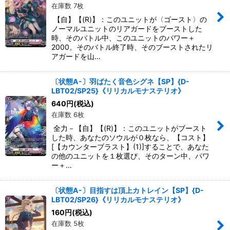
在庫数 7枚
【自】【(R)】：このユニットが〈ゴースト〉の
ノーマルユニットのリアガードをブーストした
時、そのバトル中、このユニットのパワー＋
2000。そのバトル終了時、そのブーストされたリ
アガードを山…
〔状態A-〕羽ばたく音色シグネ【SP】{D-
LBT02/SP25}《リリカルモナステリオ》
640
円
(税込)
在庫数 6枚
全力－【自】【(R)】：このユニットがブースト
した時、あなたのソウルが０枚なら、【コスト】
[【カウンターブラスト】(1)]することで、あなた
の他のユニットを１枚選び、そのターン中、パワ
ー＋…
〔状態A-〕目指すは頂上カトレイン【SP】{D-
LBT02/SP26}《リリカルモナステリオ》
160
円
(税込)
在庫数 5枚