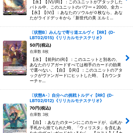
【永】【(V)/(R)】：このユニットがアタックした
バトル中、このユニットのパワー＋2000。全力－
【永】【(V)】：あなたのソウルが０枚なら、あな
たがライドデッキから「新世代の美 エルミ…
〔状態B〕みんなで寄り道エルヴィ【RR】{D-
LBT02/015}《リリカルモナステリオ》
50
円
(税込)
在庫数 8枚
【永】【前列の(R)】：このユニットと別名の、
あなたのリアガードすべては相手のカードの効果
で選べない。【自】【(R)】：このユニットのアタ
ックがヴァンガードにヒットした時、【カウンタ
ーチャ…
〔状態A-〕自分への挑戦トルディ【RR】{D-
LBT02/012}《リリカルモナステリオ》
70
円
(税込)
在庫数 3枚
【自】：あなたのターンにこのカードが、山札か
手札から捨てられた時、「ウィリスタ」を含むあ
なたのヴァンガードがいるなら、【コスト】[【カ