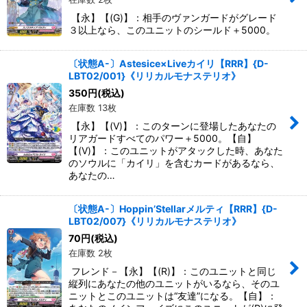
【永】【(G)】：相手のヴァンガードがグレード
３以上なら、このユニットのシールド＋5000。
〔状態A-〕Astesice×Liveカイリ【RRR】{D-
LBT02/001}《リリカルモナステリオ》
350
円
(税込)
在庫数 13枚
【永】【(V)】：このターンに登場したあなたの
リアガードすべてのパワー＋5000。【自】
【(V)】：このユニットがアタックした時、あなた
のソウルに「カイリ」を含むカードがあるなら、
あなたの…
〔状態A-〕Hoppin’Stellarメルティ【RRR】{D-
LBT02/007}《リリカルモナステリオ》
70
円
(税込)
在庫数 2枚
フレンド－【永】【(R)】：このユニットと同じ
縦列にあなたの他のユニットがいるなら、そのユ
ニットとこのユニットは“友達”になる。【自】：