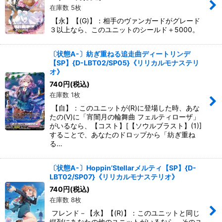
在庫数 5枚
【永】【(G)】：相手のヴァンガードがグレード
３以上なら、このユニットのシールド＋5000。
〔状態A-〕紡ぎ重ねる追走曲ディートリンデ
【SP】{D-LBT02/SP05}《リリカルモナステリ
オ》
740
円
(税込)
在庫数 1枚
【自】：このユニットが(R)に登場した時、あな
たの(V)に「宵闇月の輪舞曲 フェルティローザ」
がいるなら、【コスト】[【ソウルブラスト】(1)]
することで、あなたのドロップから「紡ぎ重ね
る…
〔状態A-〕Hoppin’Stellarメルティ【SP】{D-
LBT02/SP07}《リリカルモナステリオ》
740
円
(税込)
在庫数 8枚
フレンド－【永】【(R)】：このユニットと同じ
縦列にあなたの他のユニットがいるなら、そのユ