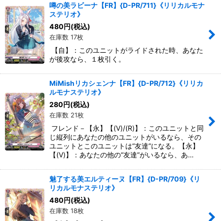
噂の美ラビーナ【FR】{D-PR/711}《リリカルモナ
ステリオ》
480
円
(税込)
在庫数 17枚
【自】：このユニットがライドされた時、あなた
が後攻なら、１枚引く。
MiMishリカシェンナ【FR】{D-PR/712}《リリカ
ルモナステリオ》
280
円
(税込)
在庫数 21枚
フレンド－【永】【(V)/(R)】：このユニットと同
じ縦列にあなたの他のユニットがいるなら、その
ユニットとこのユニットは“友達”になる。【永】
【(V)】：あなたの他の“友達”がいるなら、あ…
魅了する美エルティーヌ【FR】{D-PR/709}《リ
リカルモナステリオ》
480
円
(税込)
在庫数 18枚