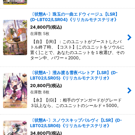
〔状態A-〕珠玉の一曲エドウィージュ【LSR】
{D-LBT02/LSR04}《リリカルモナステリオ》
24,800
円
(税込)
在庫数 5枚
【自】【(R)】：このユニットがブーストしたバ
トル終了時、【コスト】[このユニットをソウルに
置く]ことで、あなたのユニットを１枚選び、その
ターン中、パワー＋2000。
〔状態A-〕澄み渡る雪夜ベレトア【LSR】{D-
LBT02/LSR05}《リリカルモナステリオ》
20,800
円
(税込)
在庫数 8枚
【永】【(G)】：相手のヴァンガードがグレード
３以上なら、このユニットのシールド＋5000。
〔状態A-〕スノウスキップパルヴィ【LSR】{D-
LBT02/LSR06}《リリカルモナステリオ》
34,800
円
(税込)