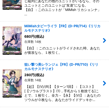
じ縦列にあなたの他のユニットがいるなら、その
ユニットとこのユニットは“友達”になる。
【自】：このユニットが「MiMish リカシェンナ」
…
MiMishタビーライラ【FR】{D-PR/714}《リリカ
ルモナステリオ》
680
円
(税込)
在庫数 14枚
【自】：このユニットがライドされた時、あなた
が後攻なら、１枚引く。
狙い撃つ美レランジェ【FR】{D-PR/710}《リリ
カルモナステリオ》
280
円
(税込)
在庫数 14枚
【起】【(V)/(R)】【ターン1回】：【コスト】
[【ソウルブラスト】(1)，手札から１枚捨てる]こ
とで、１枚引く。全力－【永】【(V)】：あなたの
ソウルが０枚なら、あなたがライドデッキか…