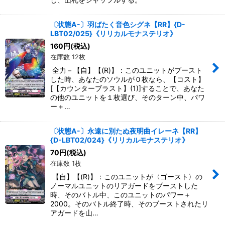
〔状態A-〕羽ばたく音色シグネ【RR】{D-
LBT02/025}《リリカルモナステリオ》
160
円
(税込)
在庫数 12枚
全力－【自】【(R)】：このユニットがブースト
した時、あなたのソウルが０枚なら、【コスト】
[【カウンターブラスト】(1)]することで、あなた
の他のユニットを１枚選び、そのターン中、パワ
ー＋…
〔状態A-〕永遠に別たぬ夜明曲イレーネ【RR】
{D-LBT02/024}《リリカルモナステリオ》
70
円
(税込)
在庫数 1枚
【自】【(R)】：このユニットが〈ゴースト〉の
ノーマルユニットのリアガードをブーストした
時、そのバトル中、このユニットのパワー＋
2000。そのバトル終了時、そのブーストされたリ
アガードを山…