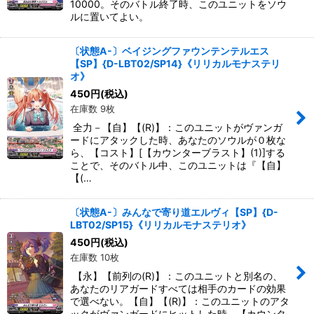
10000。そのバトル終了時、このユニットをソウ
ルに置いてよい。
〔状態A-〕ベイジングファウンテンテルエス
【SP】{D-LBT02/SP14}《リリカルモナステリ
オ》
450
円
(税込)
在庫数 9枚
全力－【自】【(R)】：このユニットがヴァンガ
ードにアタックした時、あなたのソウルが０枚な
ら、【コスト】[【カウンターブラスト】(1)]する
ことで、そのバトル中、このユニットは『【自】
【(…
〔状態A-〕みんなで寄り道エルヴィ【SP】{D-
LBT02/SP15}《リリカルモナステリオ》
450
円
(税込)
在庫数 10枚
【永】【前列の(R)】：このユニットと別名の、
あなたのリアガードすべては相手のカードの効果
で選べない。【自】【(R)】：このユニットのアタ
ックがヴァンガードにヒットした時、【カウンタ