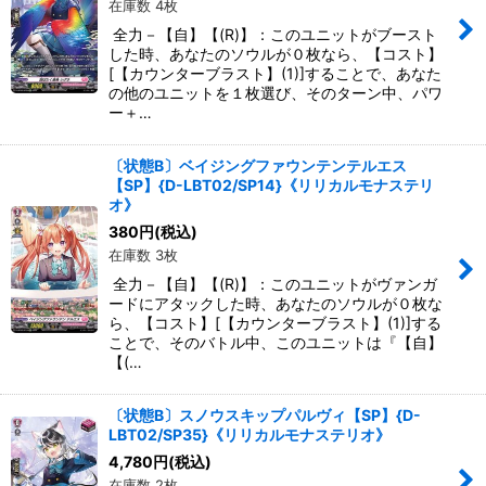
在庫数 4枚
全力－【自】【(R)】：このユニットがブースト
した時、あなたのソウルが０枚なら、【コスト】
[【カウンターブラスト】(1)]することで、あなた
の他のユニットを１枚選び、そのターン中、パワ
ー＋…
〔状態B〕ベイジングファウンテンテルエス
【SP】{D-LBT02/SP14}《リリカルモナステリ
オ》
380
円
(税込)
在庫数 3枚
全力－【自】【(R)】：このユニットがヴァンガ
ードにアタックした時、あなたのソウルが０枚な
ら、【コスト】[【カウンターブラスト】(1)]する
ことで、そのバトル中、このユニットは『【自】
【(…
〔状態B〕スノウスキップパルヴィ【SP】{D-
LBT02/SP35}《リリカルモナステリオ》
4,780
円
(税込)
在庫数 2枚