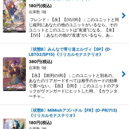
絞り込む
180
円
(税込)
在庫数 1枚
フレンド－【永】【(V)/(R)】：このユニットと同
じ縦列にあなたの他のユニットがいるなら、その
ユニットとこのユニットは“友達”になる。【永】
【(V)】：あなたの他の“友達”がいるなら、あ…
〔状態B〕みんなで寄り道エルヴィ【SP】{D-
LBT02/SP15}《リリカルモナステリオ》
380
円
(税込)
在庫数 1枚
【永】【前列の(R)】：このユニットと別名の、
あなたのリアガードすべては相手のカードの効果
で選べない。【自】【(R)】：このユニットのアタ
ックがヴァンガードにヒットした時、【カウンタ
ーチャ…
〔状態B〕MiMishアズハチル【FR】{D-PR/713}
《リリカルモナステリオ》
180
円
(税込)
在庫数 1枚