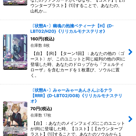
ウンターブラスト】(1)]することで、あなたの、
山札か…
〔状態A-〕幽魂の抱擁ベティーナ【H】{D-
LBT02/H20}《リリカルモナステリオ》
160
円
(税込)
在庫数 8枚
【自】【(R)】【ターン1回】：あなたの他の〈ゴ
ースト〉が、このユニットと同じ縦列の他の(R)に
登場した時、あなたのドロップから「フェルティ
ローザ」を含むカードを１枚選び、ソウルに置
く。
〔状態A-〕みゃーみゃーあんさんぶるナラ
【RRR】{D-LBT02/008}《リリカルモナステリ
オ》
70
円
(税込)
在庫数 17枚
【自】：あなたのメインフェイズにこのユニット
が(R)に登場した時、【コスト】[【カウンターブ
ラスト】(1)]することで、あなたのソウルから１