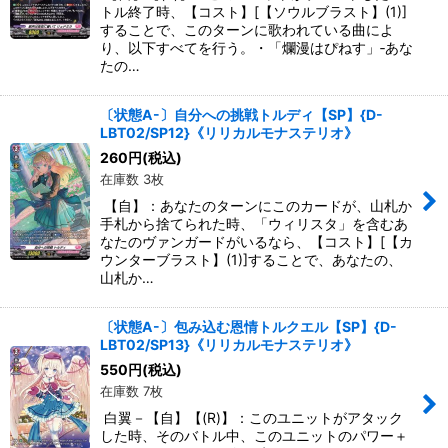
トル終了時、【コスト】[【ソウルブラスト】(1)]
することで、このターンに歌われている曲によ
り、以下すべてを行う。・「爛漫はぴねす」‐あな
たの…
〔状態A-〕自分への挑戦トルディ【SP】{D-
LBT02/SP12}《リリカルモナステリオ》
260
円
(税込)
在庫数 3枚
【自】：あなたのターンにこのカードが、山札か
手札から捨てられた時、「ウィリスタ」を含むあ
なたのヴァンガードがいるなら、【コスト】[【カ
ウンターブラスト】(1)]することで、あなたの、
山札か…
〔状態A-〕包み込む恩情トルクエル【SP】{D-
LBT02/SP13}《リリカルモナステリオ》
550
円
(税込)
在庫数 7枚
白翼－【自】【(R)】：このユニットがアタック
した時、そのバトル中、このユニットのパワー＋