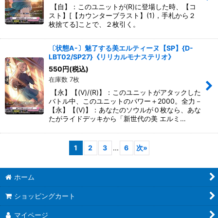
【自】：このユニットが(R)に登場した時、【コ
スト】[【カウンターブラスト】(1)，手札から２
枚捨てる]ことで、２枚引く。
〔状態A-〕魅了する美エルティーヌ【SP】{D-
LBT02/SP27}《リリカルモナステリオ》
550
円
(税込)
在庫数 7枚
【永】【(V)/(R)】：このユニットがアタックした
バトル中、このユニットのパワー＋2000。全力－
【永】【(V)】：あなたのソウルが０枚なら、あな
たがライドデッキから「新世代の美 エルミ…
1
2
3
...
6
次
»
ホーム
ショッピングカート
マイページ