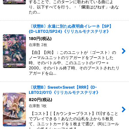
することで、このターンに歌われている曲によ
り、以下すべてを行う。・「爛漫はぴねす」‐あな
たの…
〔状態B〕永遠に別たぬ夜明曲イレーネ【SP】
{D-LBT02/SP24}《リリカルモナステリオ》
180
円
(税込)
在庫数 2枚
【自】【(R)】：このユニットが〈ゴースト〉の
ノーマルユニットのリアガードをブーストした
時、そのバトル中、このユニットのパワー＋
2000。そのバトル終了時、そのブーストされたリ
アガードを山…
〔状態B〕Sweet×Sweet【RRR】{D-
LBT02/011}《リリカルモナステリオ》
820
円
(税込)
在庫数 1枚
【コスト】[【カウンターブラスト】(1)]すること
でプレイできる！あなたの山札を上から５枚見
て、ユニットカードを１枚まで選び、(R)にコール
し、山札をシャッフルする。