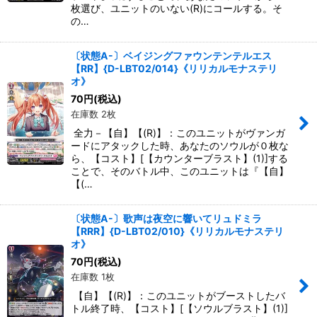
枚選び、ユニットのいない(R)にコールする。そ
の…
〔状態A-〕ベイジングファウンテンテルエス
【RR】{D-LBT02/014}《リリカルモナステリ
オ》
70
円
(税込)
在庫数 2枚
全力－【自】【(R)】：このユニットがヴァンガ
ードにアタックした時、あなたのソウルが０枚な
ら、【コスト】[【カウンターブラスト】(1)]する
ことで、そのバトル中、このユニットは『【自】
【(…
〔状態A-〕歌声は夜空に響いてリュドミラ
【RRR】{D-LBT02/010}《リリカルモナステリ
オ》
70
円
(税込)
在庫数 1枚
【自】【(R)】：このユニットがブーストしたバ
トル終了時、【コスト】[【ソウルブラスト】(1)]