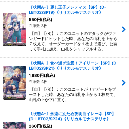
〔状態A-〕麗し王子メレディス【SP】{D-
LBT02/SP19}《リリカルモナステリオ》
550
円
(税込)
在庫数 3枚
【自】【(R)】：このユニットのアタックがヴァ
ンガードにヒットした時、あなたの山札を上から
７枚見て、オーダーカードを１枚まで選び、公開
して手札に加え、山札をシャッフルする。
〔状態A-〕食べ過ぎ注意！アイリーン【SP】{D-
LBT02/SP21}《リリカルモナステリオ》
1,880
円
(税込)
在庫数 4枚
【自】【(R)】：このユニットがリアガードをブ
ーストした時、あなたの山札を上から１枚見て、
山札の上か下に置く。
〔状態A-〕永遠に別たぬ夜明曲イレーネ【SP】
{D-LBT02/SP24}《リリカルモナステリオ》
260
円
(税込)