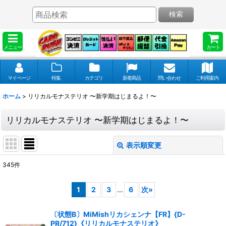
検索
メニュー
カート
マイページ
特集
カテゴリ
新着商品
問い合わせ
ご利用案内
ホーム
>
リリカルモナステリオ 〜新学期はじまるよ！〜
リリカルモナステリオ 〜新学期はじまるよ！〜
表示順変更
閉じる
345
件
表示数
:
1
2
3
...
6
次
»
並び順
:
〔状態B〕MiMishリカシェンナ【FR】{D-
PR/712}《リリカルモナステリオ》