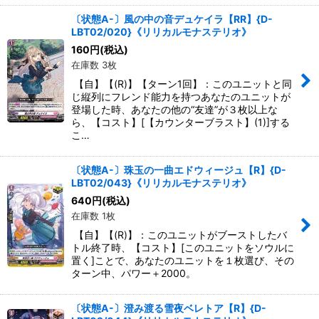
〔状態A-〕風の中の音デュケイラ【RR】{D-
LBT02/020}《リリカルモナステリオ》
160
円
(税込)
在庫数 3枚
【自】【(R)】【ターン1回】：このユニットと同
じ縦列にフレンド能力を持つあなたのユニットが
登場した時、あなたの他の“友達”が３枚以上な
ら、【コスト】[【カウンターブラスト】(1)]する
こ…
〔状態A-〕珠玉の一曲エドウィージュ【R】{D-
LBT02/043}《リリカルモナステリオ》
640
円
(税込)
在庫数 1枚
【自】【(R)】：このユニットがブーストしたバ
トル終了時、【コスト】[このユニットをソウルに
置く]ことで、あなたのユニットを１枚選び、その
ターン中、パワー＋2000。
〔状態A-〕澄み渡る雪夜ベレトア【R】{D-