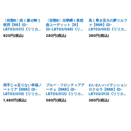
〔状態B〕眩く爆ぜ舞う
〔状態B〕光華瞬く夜想
高く尊き至大の夢リルフ
呪符【RR】{D-
曲ユーディット【R】
ァ【RRR】{D-
LBT03/031}《リリカル
{D-LBT03/048}《リリ
LBT03/003}《リリカル
モナステリオ》
カルモナステリオ》
モナステリオ》
820
円
(税込)
280
円
(税込)
380
円
(税込)
両手じゃ足りない幸福ノ
ブルー・フロンティアア
わいわいハイテンション
ートリア【RRR】{D-
ーチェ【RRR】{D-
ロクセラ【RRR】{D-
LBT03/010}《リリカル
LBT03/012}《リリカル
LBT03/013}《リリカル
モナステリオ》
モナステリオ》
モナステリオ》
1,480
円
(税込)
580
円
(税込)
380
円
(税込)