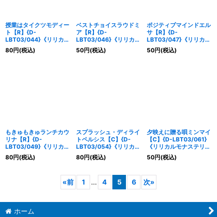
授業はタイクツモディー
ベストチョイスラウドミ
ポジティブマインドエル
ト【R】{D-
ア【R】{D-
サ【R】{D-
LBT03/044}《リリカル
LBT03/046}《リリカル
LBT03/047}《リリカル
モナステリオ》
モナステリオ》
モナステリオ》
80
円
(税込)
50
円
(税込)
50
円
(税込)
もきゅもきゅランチカウ
スプラッシュ・ディライ
夕映えに贈る唄ミンマイ
リナ【R】{D-
トペルシス【C】{D-
【C】{D-LBT03/061}
LBT03/049}《リリカル
LBT03/054}《リリカル
《リリカルモナステリ
モナステリオ》
モナステリオ》
オ》
80
円
(税込)
80
円
(税込)
50
円
(税込)
«
前
1
...
4
5
6
次
»
ホーム