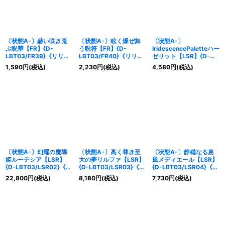
〔状態A-〕赫い咲き荒
〔状態A-〕眩く爆ぜ舞
〔状態A-〕
ぶ呪華【FR】{D-
う呪符【FR】{D-
IridescencePaletteハー
LBT03/FR39}《リリカ
LBT03/FR40}《リリカ
ゼリット【LSR】{D-
ルモナステリオ》
ルモナステリオ》
LBT03/LSR01}《リリカ
1,590
円
(税込)
2,230
円
(税込)
4,580
円
(税込)
ルモナステリオ》
〔状態A-〕幻耀の魔導
〔状態A-〕高く尊き至
〔状態A-〕静穏なる恵
姫ルーテシア【LSR】
大の夢リルファ【LSR】
風メディエール【LSR】
{D-LBT03/LSR02}《リ
{D-LBT03/LSR03}《リ
{D-LBT03/LSR04}《リ
リカルモナステリオ》
リカルモナステリオ》
リカルモナステリオ》
22,800
円
(税込)
8,180
円
(税込)
7,730
円
(税込)