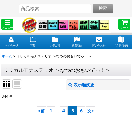
検索
メニュー
カート
マイページ
特集
カテゴリ
新着商品
問い合わせ
ご利用案内
ホーム
>
リリカルモナステリオ 〜なつのおもいでっ！〜
リリカルモナステリオ 〜なつのおもいでっ！〜
表示順変更
閉じる
344
件
表示数
:
«
前
1
...
4
5
6
次
»
並び順
: