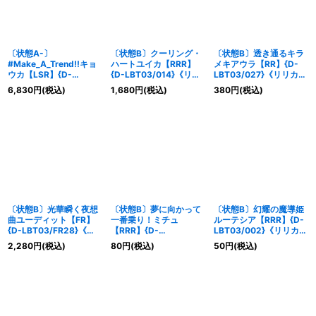
〔状態A-〕
〔状態B〕クーリング・
〔状態B〕透き通るキラ
#Make_A_Trend!!キョ
ハートユイカ【RRR】
メキアウラ【RR】{D-
ウカ【LSR】{D-
{D-LBT03/014}《リリ
LBT03/027}《リリカル
LBT03/LSR05}《リリ
カルモナステリオ》
モナステリオ》
6,830
円
(税込)
1,680
円
(税込)
380
円
(税込)
カルモナステリオ》
〔状態B〕光華瞬く夜想
〔状態B〕夢に向かって
〔状態B〕幻耀の魔導姫
曲ユーディット【FR】
一番乗り！ミチュ
ルーテシア【RRR】{D-
{D-LBT03/FR28}《リ
【RRR】{D-
LBT03/002}《リリカル
リカルモナステリオ》
LBT03/007}《リリカル
モナステリオ》
2,280
円
(税込)
80
円
(税込)
50
円
(税込)
モナステリオ》