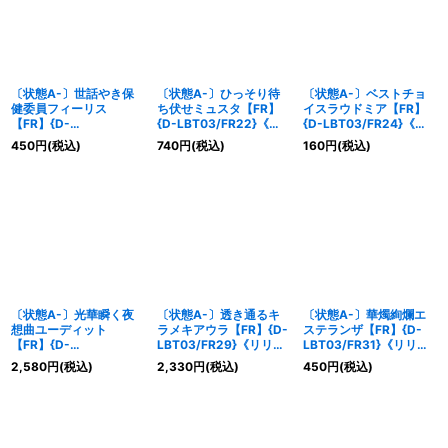
〔状態A-〕世話やき保
〔状態A-〕ひっそり待
〔状態A-〕ベストチョ
健委員フィーリス
ち伏せミュスタ【FR】
イスラウドミア【FR】
【FR】{D-
{D-LBT03/FR22}《リ
{D-LBT03/FR24}《リ
LBT03/FR20}《リリカ
リカルモナステリオ》
リカルモナステリオ》
450
円
(税込)
740
円
(税込)
160
円
(税込)
ルモナステリオ》
〔状態A-〕光華瞬く夜
〔状態A-〕透き通るキ
〔状態A-〕華燭絢爛エ
想曲ユーディット
ラメキアウラ【FR】{D-
ステランザ【FR】{D-
【FR】{D-
LBT03/FR29}《リリカ
LBT03/FR31}《リリカ
LBT03/FR28}《リリカ
ルモナステリオ》
ルモナステリオ》
2,580
円
(税込)
2,330
円
(税込)
450
円
(税込)
ルモナステリオ》