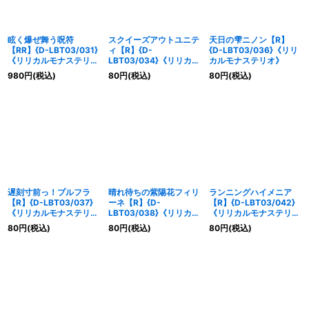
眩く爆ぜ舞う呪符
スクイーズアウトユニテ
天日の雫ニノン【R】
【RR】{D-LBT03/031}
ィ【R】{D-
{D-LBT03/036}《リリ
《リリカルモナステリ
LBT03/034}《リリカル
カルモナステリオ》
オ》
モナステリオ》
980
円
(税込)
80
円
(税込)
80
円
(税込)
遅刻寸前っ！プルフラ
晴れ待ちの紫陽花フィリ
ランニングハイメニア
【R】{D-LBT03/037}
ーネ【R】{D-
【R】{D-LBT03/042}
《リリカルモナステリ
LBT03/038}《リリカル
《リリカルモナステリ
オ》
モナステリオ》
オ》
80
円
(税込)
80
円
(税込)
80
円
(税込)