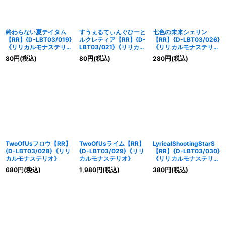
終わらない夏テイタム
すうぇるてぃんぐひーと
七色の未来シェリン
【RR】{D-LBT03/019}
ルクレティア【RR】{D-
【RR】{D-LBT03/026}
《リリカルモナステリ
LBT03/021}《リリカル
《リリカルモナステリ
オ》
モナステリオ》
オ》
80
円
(税込)
80
円
(税込)
280
円
(税込)
TwoOfUsフロウ【RR】
TwoOfUsライム【RR】
LyricalShootingStarS
{D-LBT03/028}《リリ
{D-LBT03/029}《リリ
【RR】{D-LBT03/030}
カルモナステリオ》
カルモナステリオ》
《リリカルモナステリ
オ》
680
円
(税込)
1,980
円
(税込)
380
円
(税込)