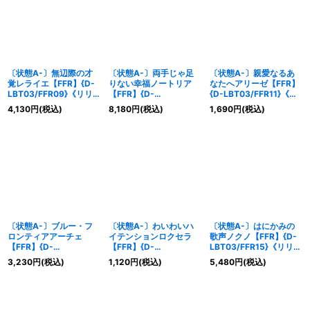
絞り込む
〔状態A-〕無辺際の才
〔状態A-〕両手じゃ足
〔状態A-〕親愛なるあ
覚レライエ【FFR】{D-
りない幸福ノートリア
なたへアリーゼ【FFR】
LBT03/FFR09}《リリ
【FFR】{D-
{D-LBT03/FFR11}《リ
カルモナステリオ》
LBT03/FFR10}《リリカ
リカルモナステリオ》
4,130
円
(税込)
8,180
円
(税込)
1,690
円
(税込)
ルモナステリオ》
〔状態A-〕ブルー・フ
〔状態A-〕わいわいハ
〔状態A-〕はにかみの
ロンティアアーチェ
イテンションロクセラ
歌声ノクノ【FFR】{D-
【FFR】{D-
【FFR】{D-
LBT03/FFR15}《リリカ
LBT03/FFR12}《リリカ
LBT03/FFR13}《リリカ
ルモナステリオ》
3,230
円
(税込)
1,120
円
(税込)
5,480
円
(税込)
ルモナステリオ》
ルモナステリオ》