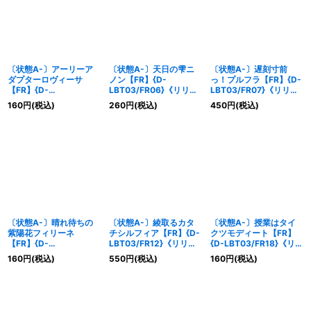
〔状態A-〕アーリーア
〔状態A-〕天日の雫ニ
〔状態A-〕遅刻寸前
ダプターロヴィーサ
ノン【FR】{D-
っ！プルフラ【FR】{D-
【FR】{D-
LBT03/FR06}《リリカ
LBT03/FR07}《リリカ
LBT03/FR01}《リリカ
ルモナステリオ》
ルモナステリオ》
160
円
(税込)
260
円
(税込)
450
円
(税込)
ルモナステリオ》
〔状態A-〕晴れ待ちの
〔状態A-〕綾取るカタ
〔状態A-〕授業はタイ
紫陽花フィリーネ
チシルフィア【FR】{D-
クツモディート【FR】
【FR】{D-
LBT03/FR12}《リリカ
{D-LBT03/FR18}《リリ
LBT03/FR08}《リリカ
ルモナステリオ》
カルモナステリオ》
160
円
(税込)
550
円
(税込)
160
円
(税込)
ルモナステリオ》