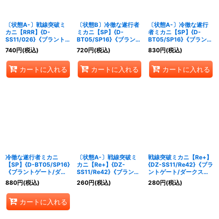
絞り込む
〔状態A-〕戦線突破ミ
〔状態B〕冷徹な遂行者
〔状態A-〕冷徹な遂行
カニ【RRR】{D-
ミカニ【SP】{D-
者ミカニ【SP】{D-
SS11/026}《ブラントゲ
BT05/SP16}《ブラント
BT05/SP16}《ブラント
ートダークステイツ》
ゲート/ダークステイ
ゲート/ダークステイ
740
円
(税込)
720
円
(税込)
830
円
(税込)
ツ》
ツ》
カートに入れる
カートに入れる
カートに入れる
冷徹な遂行者ミカニ
〔状態A-〕戦線突破ミ
戦線突破ミカニ【Re+】
【SP】{D-BT05/SP16}
カニ【Re+】{DZ-
{DZ-SS11/Re42}《ブラ
《ブラントゲート/ダー
SS11/Re42}《ブラント
ントゲート/ダークステ
クステイツ》
ゲート/ダークステイ
イツ》
880
円
(税込)
260
円
(税込)
280
円
(税込)
ツ》
カートに入れる