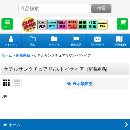
検索
メニュー
カート
マイページ
特集
カテゴリ
新着商品
問い合わせ
ご利用案内
ホーム
>
新着商品
>
ケテルサンクチュアリ/ストイケイア
ケテルサンクチュアリ/ストイケイア
[
新着商品
]
表示順変更
閉じる
0
件
表示数
:
並び順
:
ホーム