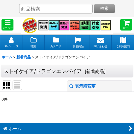
検索
メニュー
カート
マイページ
特集
カテゴリ
新着商品
問い合わせ
ご利用案内
ホーム
>
新着商品
>
ストイケイア/ドラゴンエンパイア
ストイケイア/ドラゴンエンパイア
[
新着商品
]
表示順変更
閉じる
0
件
表示数
:
並び順
:
ホーム