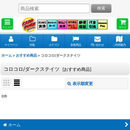
検索
メニュー
カート
マイページ
特集
カテゴリ
新着商品
問い合わせ
ご利用案内
ホーム
>
おすすめ商品
>
コロコロ/ダークステイツ
コロコロ/ダークステイツ
[
おすすめ商品
]
表示順変更
閉じる
0
件
表示数
:
並び順
:
ホーム