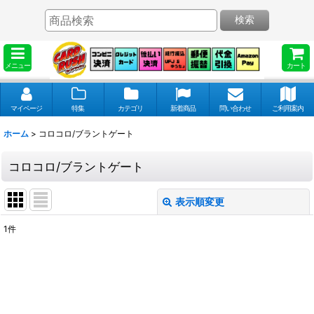
検索
メニュー
カート
マイページ
特集
カテゴリ
新着商品
問い合わせ
ご利用案内
ホーム
>
コロコロ/ブラントゲート
コロコロ/ブラントゲート
表示順変更
閉じる
1
件
表示数
:
並び順
: