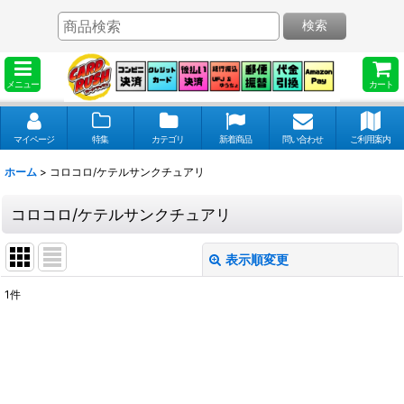
検索
メニュー
カート
マイページ
特集
カテゴリ
新着商品
問い合わせ
ご利用案内
ホーム
>
コロコロ/ケテルサンクチュアリ
コロコロ/ケテルサンクチュアリ
表示順変更
閉じる
1
件
表示数
:
並び順
: