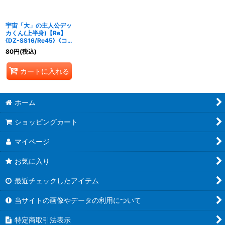
絞り込む
宇宙「大」の主人公デッ
カくん(上半身)【Re】
{DZ-SS16/Re45}《コ
ロコロ/ケテルサンクチ
80
円
(税込)
ュアリ》
カートに入れる
ホーム
ショッピングカート
マイページ
お気に入り
最近チェックしたアイテム
当サイトの画像やデータの利用について
特定商取引法表示