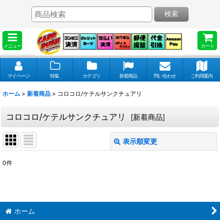
検索
メニュー
カート
マイページ
特集
カテゴリ
新着商品
問い合わせ
ご利用案内
ホーム
>
新着商品
>
コロコロ/ケテルサンクチュアリ
コロコロ/ケテルサンクチュアリ
[
新着商品
]
表示順変更
閉じる
0
件
表示数
:
並び順
:
ホーム