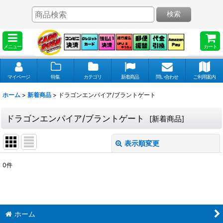
検索
メニュー
カート
マイページ
特集
カテゴリ
新着商品
問い合わせ
ご利用案内
ホーム
>
新着商品
>
ドラゴンエンパイア/ブラントゲート
ドラゴンエンパイア/ブラントゲート
[
新着商品
]
表示順変更
閉じる
0
件
表示数
:
並び順
:
ホーム