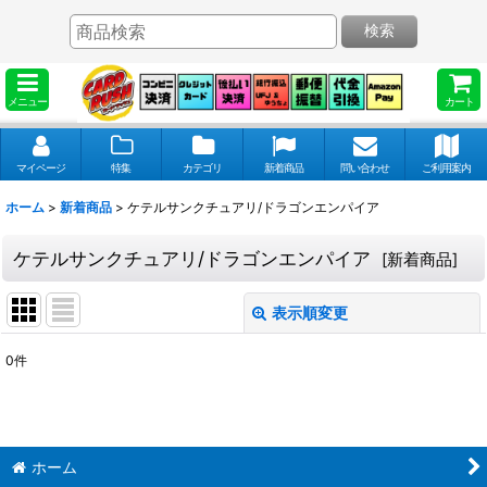
検索
メニュー
カート
マイページ
特集
カテゴリ
新着商品
問い合わせ
ご利用案内
ホーム
>
新着商品
>
ケテルサンクチュアリ/ドラゴンエンパイア
ケテルサンクチュアリ/ドラゴンエンパイア
[
新着商品
]
表示順変更
閉じる
0
件
表示数
:
並び順
:
ホーム