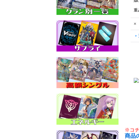
重
×
※コ
商品