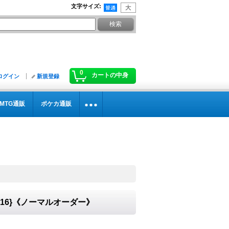
文字サイズ
:
0
カートの中身
ログイン
新規登録
MTG通販
ポケカ通販
》
016}《ノーマルオーダー》