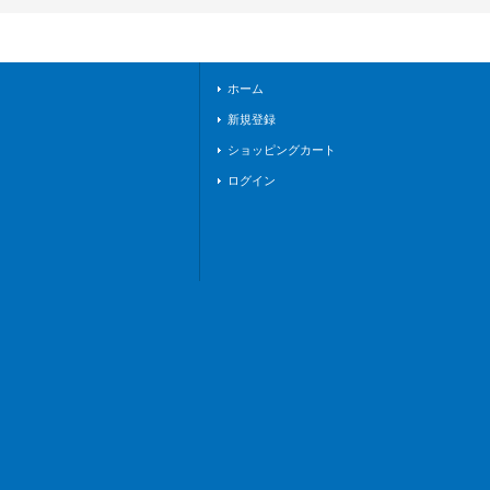
D12/016}《ノーマル
オーダー》
ホーム
新規登録
ショッピングカート
ログイン