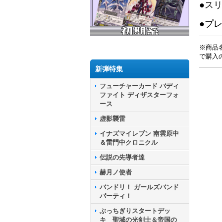
●ス
●プ
※商品
で購入
新弾特集
フューチャーカード バディ
ファイト ディザスターフォ
ース
虚影襲雷
イナズマイレブン 南雲原中
＆雷門中クロニクル
伝説の先導者達
赫月ノ使者
バンドリ！ ガールズバンド
パーティ！
ぶっちぎりスタートデッ
キ 聖域の光剣士＆帝国の