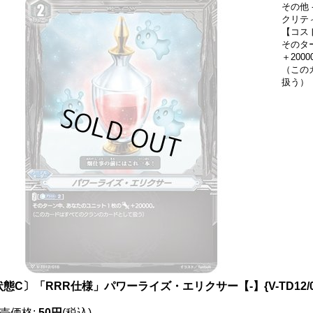
その他 
クリティカ
【コスト
そのタ
＋2000
（この
扱う）
状態C〕「RRR仕様」パワーライズ・エリクサー【-】{V-TD12/
売価格
:
50円
(税込)