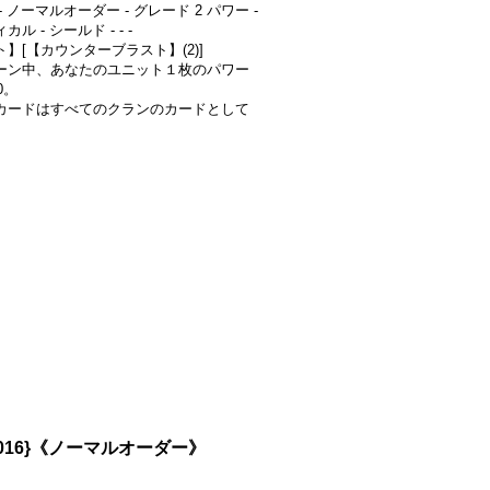
- ノーマルオーダー - グレード 2 パワー -
ル - シールド - - -
】[【カウンターブラスト】(2)]
ーン中、あなたのユニット１枚のパワー
0。
カードはすべてのクランのカードとして
016}《ノーマルオーダー》