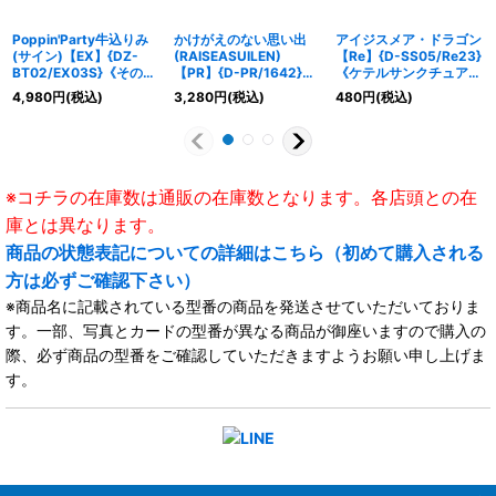
Poppin'Party牛込りみ
かけがえのない思い出
アイジスメア・ドラゴン
(サイン)【EX】{DZ-
(RAISEASUILEN)
【Re】{D-SS05/Re23}
BT02/EX03S}《その
【PR】{D-PR/1642}
《ケテルサンクチュア
他》
《BanGDream!》
リ》
4,980
円
(税込)
3,280
円
(税込)
480
円
(税込)
※コチラの在庫数は通販の在庫数となります。各店頭との在
庫とは異なります。
商品の状態表記についての詳細はこちら（初めて購入される
方は必ずご確認下さい）
※商品名に記載されている型番の商品を発送させていただいておりま
す。一部、写真とカードの型番が異なる商品が御座いますので購入の
際、必ず商品の型番をご確認していただきますようお願い申し上げま
す。