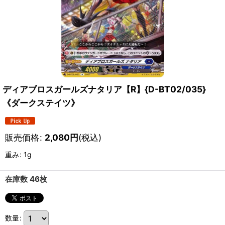
ディアブロスガールズナタリア【R】{D-BT02/035}
《ダークステイツ》
販売価格
:
2,080
円
(税込)
重み
:
1g
在庫数 46枚
数量
: