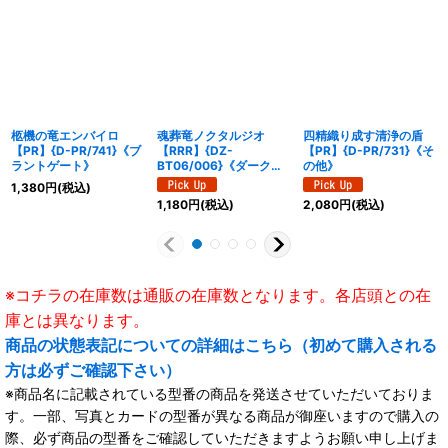
柩機の竜エンバイロ
魂葬竜ノクタルジオ
四精織り成す清浄の盾
【PR】{D-PR/741}《ブ
【RRR】{DZ-
【PR】{D-PR/731}《そ
ラントゲート》
BT06/006}《ダークス
の他》
テイツ》
1,380
円
(税込)
1,180
円
(税込)
2,080
円
(税込)
※コチラの在庫数は通販の在庫数となります。各店頭との在
庫とは異なります。
商品の状態表記についての詳細はこちら（初めて購入される
方は必ずご確認下さい）
※商品名に記載されている型番の商品を発送させていただいておりま
す。一部、写真とカードの型番が異なる商品が御座いますので購入の
際、必ず商品の型番をご確認していただきますようお願い申し上げま