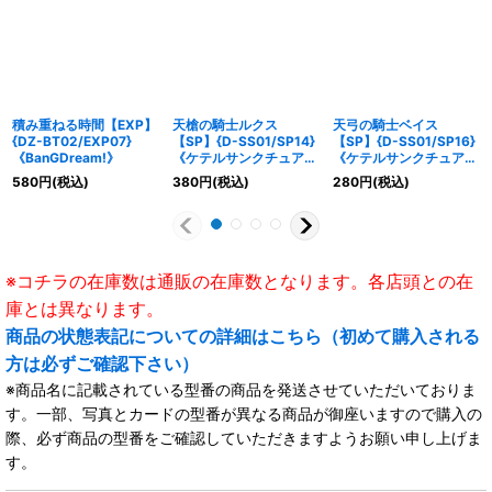
積み重ねる時間【EXP】
天槍の騎士ルクス
天弓の騎士ベイス
{DZ-BT02/EXP07}
【SP】{D-SS01/SP14}
【SP】{D-SS01/SP16}
《BanGDream!》
《ケテルサンクチュア
《ケテルサンクチュア
リ》
リ》
580
円
(税込)
380
円
(税込)
280
円
(税込)
※コチラの在庫数は通販の在庫数となります。各店頭との在
庫とは異なります。
商品の状態表記についての詳細はこちら（初めて購入される
方は必ずご確認下さい）
※商品名に記載されている型番の商品を発送させていただいておりま
す。一部、写真とカードの型番が異なる商品が御座いますので購入の
際、必ず商品の型番をご確認していただきますようお願い申し上げま
す。