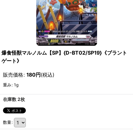
爆食怪獣マルノルム【SP】{D-BT02/SP19}《ブラント
ゲート》
販売価格
:
180
円
(税込)
重み
:
1g
在庫数 2枚
数量
: