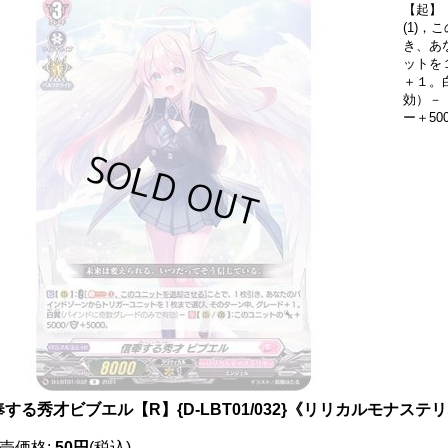
【起】
(1)
き、あ
ットを
＋１。
効）－【
ー＋50
する秀才ビブエル【R】{D-LBT01/032}《リリカルモナステ
売価格
:
50円
(税込)