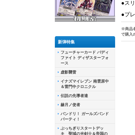
●ス
●プ
※商品
で購入
新弾特集
フューチャーカード バディ
ファイト ディザスターフォ
ース
虚影襲雷
イナズマイレブン 南雲原中
＆雷門中クロニクル
伝説の先導者達
赫月ノ使者
バンドリ！ ガールズバンド
パーティ！
ぶっちぎりスタートデッ
キ 聖域の光剣士＆帝国の