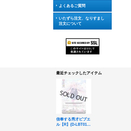
よくあるご質問
いたずら注文、なりすまし
注文について
最近チェックしたアイテム
信奉する秀才ビブエ
ル【R】{D-LBT01/0
32}《リリカルモナ