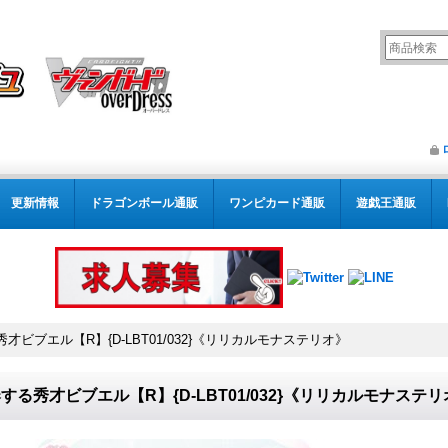
更新情報
ドラゴンボール通販
ワンピカード通販
遊戯王通販
才ビブエル【R】{D-LBT01/032}《リリカルモナステリオ》
する秀才ビブエル【R】{D-LBT01/032}《リリカルモナステ