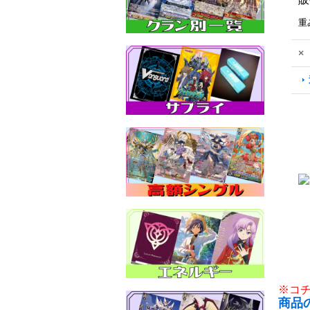
重
×
※コ
商品