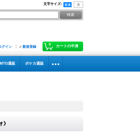
文字サイズ
:
0
カートの中身
ログイン
新規登録
MTG通販
ポケカ通販
リオ》