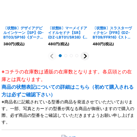
〔状態B〕デザイアデビ
〔状態B〕マーメイドア
〔状態B〕スラスターヴ
ルインケーン【SP】{D-
イドルセドナ【SR】
ィクセン【FFR】{DZ-
BT03/SP16}《ダークス
{DZ-LBT01/SR38}《リ
BT09/FFR16}《ストイ
テイツ》
リカルモナステリオ》
ケイア》
380
円
(税込)
480
円
(税込)
480
円
(税込)
※コチラの在庫数は通販の在庫数となります。各店頭との在
庫とは異なります。
商品の状態表記についての詳細はこちら（初めて購入される
方は必ずご確認下さい）
※商品名に記載されている型番の商品を発送させていただいておりま
す。一部、写真とカードの型番が異なる商品が御座いますので購入の
際、必ず商品の型番をご確認していただきますようお願い申し上げま
す。