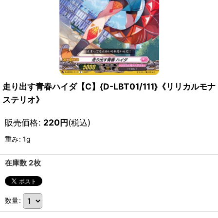
走り出す青春ハイダ【C】{D-LBT01/111}《リリカルモナ
ステリオ》
販売価格
:
220
円
(税込)
重み
:
1g
在庫数 2枚
数量
: