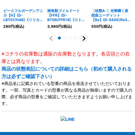
ピースフルガーデンアニ
樹角獣ゴイルドート
〔状態A-〕光華瞬く夜
カ【H】{D-
【FFR】{D-
想曲ユーディット
LBT01/H46}《リリカル
BT09/FFR14}《ストイ
【Re】{D-SS05/Re35}
モナステリオ》
ケイア》
《リリカルモナステリ
280
円
(税込)
3,980
円
(税込)
550
円
(税込)
オ》
※コチラの在庫数は通販の在庫数となります。各店頭との在
庫とは異なります。
商品の状態表記についての詳細はこちら（初めて購入される
方は必ずご確認下さい）
※商品名に記載されている型番の商品を発送させていただいておりま
す。一部、写真とカードの型番が異なる商品が御座いますので購入の
際、必ず商品の型番をご確認していただきますようお願い申し上げま
す。