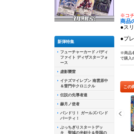
※コ
商品
●ス
●プ
新弾特集
フューチャーカード バディ
※商品
ファイト ディザスターフォ
で購入
ース
虚影襲雷
イナズマイレブン 南雲原中
＆雷門中クロニクル
この
伝説の先導者達
赫月ノ使者
バンドリ！ ガールズバンド
パーティ！
ぶっちぎりスタートデッ
キ 聖域の光剣士＆帝国の