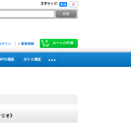
文字サイズ
:
0
カートの中身
ログイン
新規登録
MTG通販
ポケカ通販
テリオ》