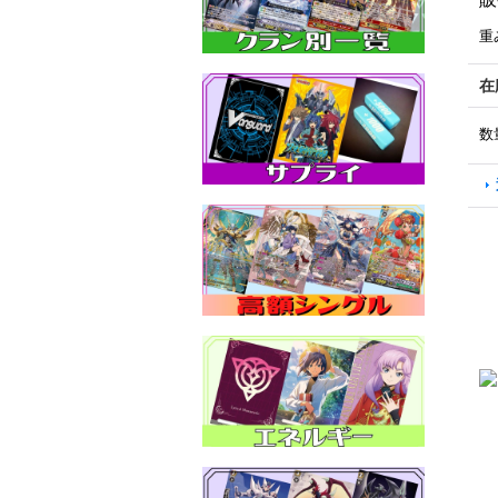
重
在
数