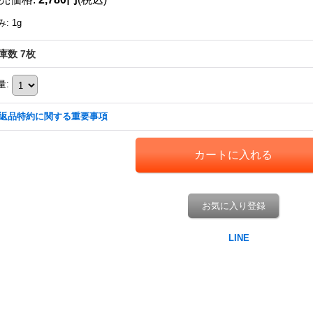
み
:
1g
庫数 7枚
量
:
返品特約に関する重要事項
お気に入り登録