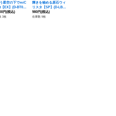
う星空の下でmiC
輝きを秘める原石ウィ
煌めく光彩ウィリスタ
金
t【EX】{D-BT08/
リスタ【SP】{D-LBT
【SP】{D-LBT01/SP0
P】
05S}《リリカルモ
800円
(税込)
01/SP30}《リリカル
980円
(税込)
4}《リリカルモナステ
380円
(税込)
《
28
テリオ》
モナステリオ》
リオ》
リ
 3枚
在庫数 9枚
在庫数 20枚
在庫