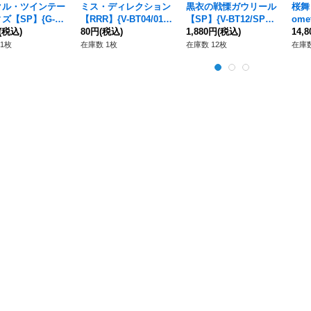
クル・ツインテー
ミス・ディレクション
黒衣の戦慄ガウリール
桜舞
ズ【SP】{G-C
【RRR】{V-BT04/013}
【SP】{V-BT12/SP0
ome
/S13}《バミュー
(税込)
《ペイルムーン》
80円
(税込)
1}《エンジェルフェザ
1,880円
(税込)
EX
14,
》
ー》
ナス
1枚
在庫数 1枚
在庫数 12枚
在庫数