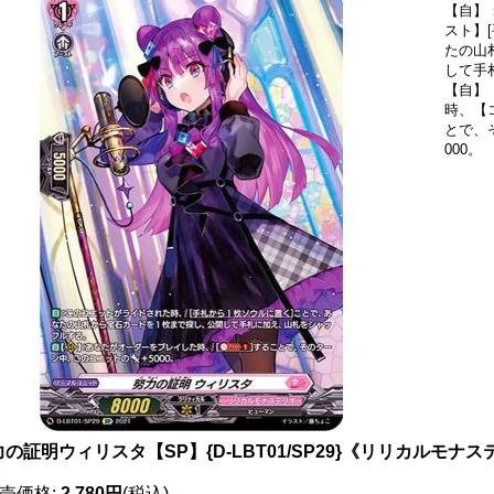
【自】
スト】
たの山
して手
【自】
時、【コ
とで、
000。
の証明ウィリスタ【SP】{D-LBT01/SP29}《リリカルモナ
売価格
:
2,780円
(税込)