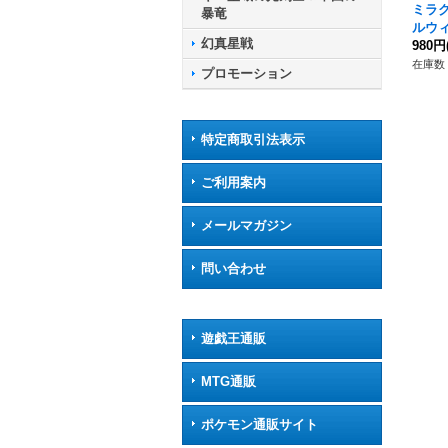
ミラ
暴竜
ルウィ
幻真星戦
B03
980円
ダ△
在庫数 
プロモーション
特定商取引法表示
ご利用案内
メールマガジン
問い合わせ
遊戯王通販
MTG通販
ポケモン通販サイト