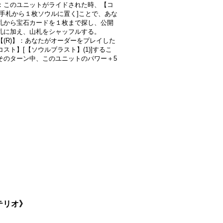
：このユニットがライドされた時、【コ
[手札から１枚ソウルに置く]ことで、あな
札から宝石カードを１枚まで探し、公開
札に加え、山札をシャッフルする。
【(R)】：あなたがオーダーをプレイした
スト】[【ソウルブラスト】(1)]するこ
そのターン中、このユニットのパワー＋5
ステリオ》