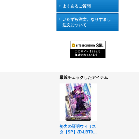
よくあるご質問
いたずら注文、なりすまし
注文について
最近チェックしたアイテム
努力の証明ウィリス
タ【SP】{D-LBT01/
SP29}《リリカルモ