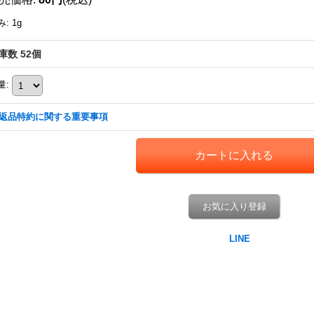
み
:
1g
庫数 52個
量
:
返品特約に関する重要事項
お気に入り登録