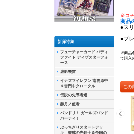
※コ
商品
●ス
●プ
新弾特集
フューチャーカード バディ
※商品
ファイト ディザスターフォ
で購入
ース
虚影襲雷
イナズマイレブン 南雲原中
＆雷門中クロニクル
この
伝説の先導者達
赫月ノ使者
バンドリ！ ガールズバンド
パーティ！
ぶっちぎりスタートデッ
キ 聖域の光剣士＆帝国の