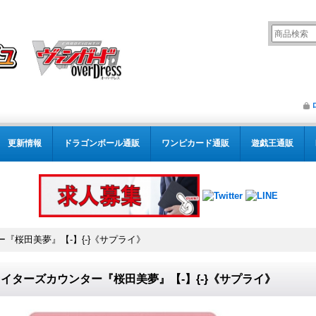
更新情報
ドラゴンボール通販
ワンピカード通販
遊戯王通販
『桜田美夢』【-】{-}《サプライ》
イターズカウンター『桜田美夢』【-】{-}《サプライ》