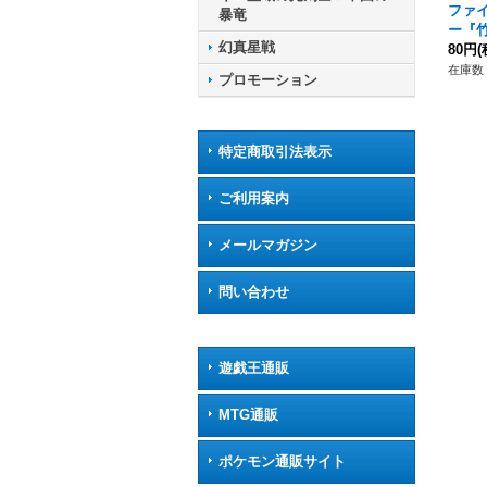
ファ
暴竜
ー『
幻真星戦
【-】
80円
(
在庫数 
プロモーション
特定商取引法表示
ご利用案内
メールマガジン
問い合わせ
遊戯王通販
MTG通販
ポケモン通販サイト