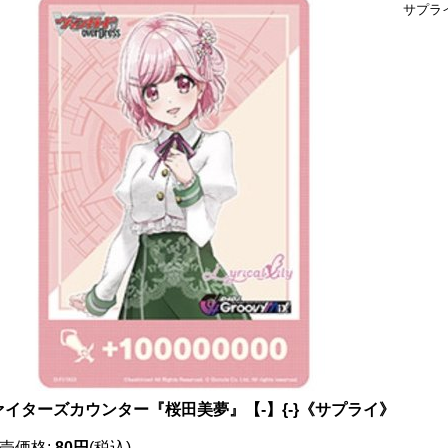
サプラ
ァイターズカウンター『桜田美夢』【-】{-}《サプライ》
売価格
:
80円
(税込)