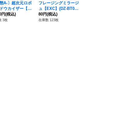
態A-〕超次元ロボ
フレージングミラージ
きょうもMerrygoroun
わ
ドウカイザー【F
ュ【EXC】{DZ-BT07/
D【EXC】{DZ-BT07/E
【E
{DZ-BT09/FFR0
20円
(税込)
EX29}《BanGDrea
80円
(税込)
X25}《BanGDream!》
80円
(税込)
27
80
《ブラントゲート》
m!》
 3枚
在庫数 123枚
在庫数 55枚
在庫