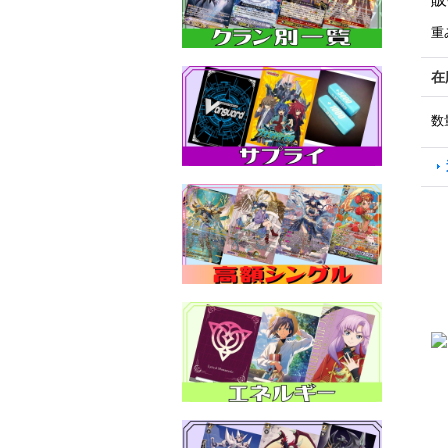
重
在
数