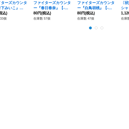
イターズカウンタ
ファイターズカウンタ
ファイターズカウンタ
〔状
竹下みいこ』
ー『春日春奈』【-】
ー『白鳥胡桃』【-】
シャ
{-}《サプライ》
税込)
{-}《サプライ》
80円
(税込)
{-}《サプライ》
80円
(税込)
FR】
1,1
7}
33個
在庫数 57個
在庫数 47個
在庫数