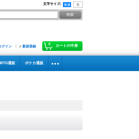
文字サイズ
:
0
カートの中身
ログイン
新規登録
MTG通販
ポケカ通販