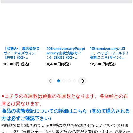
〔状態A-〕屍猟裂災ロ
10thanniversaryPoppi
10thanniversaryハロ
ヴィーナ＆ズウィン
n'Party山吹沙綾(サイ
ー、ハッピーワールド！
【FFR】{DZ-
ン)【EXS】{DZ-
弦巻こころ(サイン)
SS16/FFR24}《ストイ
BT10/EXS04}《その
【EXS】{DZ-
10,800
円
(税込)
6,480
円
(税込)
12,800
円
(税込)
ケイア/ダークステイ
他》
BT10/EXS21}《その
ツ》
他》
※コチラの在庫数は通販の在庫数となります。各店頭との在
庫とは異なります。
商品の状態表記についての詳細はこちら（初めて購入される
方は必ずご確認下さい）
※商品名に記載されている型番の商品を発送させていただいておりま
す。一部、写真とカードの型番が異なる商品が御座いますので購入の