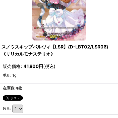
スノウスキップパルヴィ【LSR】{D-LBT02/LSR06}
《リリカルモナステリオ》
販売価格
:
41,800
円
(税込)
重み
:
1g
在庫数 4枚
数量
: