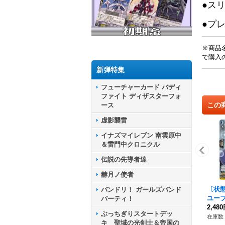
●ス
●プ
※商品
で購入
新弾特集
フューチャーカード バディ
ファイト ディザスターフォ
この
ース
虚影襲雷
イナズマイレブン 南雲原中
＆雷門中クロニクル
伝説の先導者達
赫月ノ使者
〔状態
バンドリ！ ガールズバンド
ユーフ
パーティ！
S01
2,48
ぶっちぎりスタートデッ
テイ
在庫数 
キ 聖域の光剣士＆帝国の