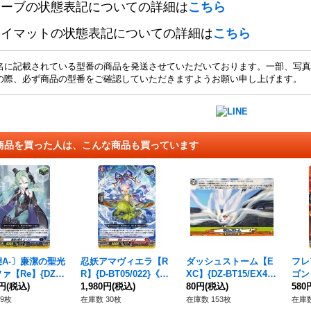
リーブの状態表記についての詳細は
こちら
レイマットの状態表記についての詳細は
こちら
名に記載されている型番の商品を発送させていただいております。一部、写真
の際、必ず商品の型番をご確認していただきますようお願い申し上げます。
商品を買った人は、こんな商品も買っています
A-〕廉潔の聖光
忍妖アマヴィエラ【R
ダッシュストーム【E
フレ
ァ【Re】{DZ-S
R】{D-BT05/022}《ド
XC】{DZ-BT15/EX48}
ゴン【
/Re14}《ダークス
0円
(税込)
ラゴンエンパイア》
1,980円
(税込)
《イナズマイレブン》
80円
(税込)
e1
580
ツ》
イア
9枚
在庫数 30枚
在庫数 153枚
在庫数