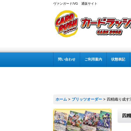
ヴァンガード/VG 通販サイト
問い合わせ
ご利用案内
状態表記
ホーム
>
ブリッツオーダー
>
四精織り成す清
四精