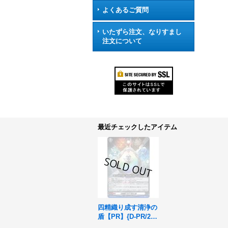
よくあるご質問
いたずら注文、なりすまし
注文について
最近チェックしたアイテム
四精織り成す清浄の
盾【PR】{D-PR/26
4}《その他》