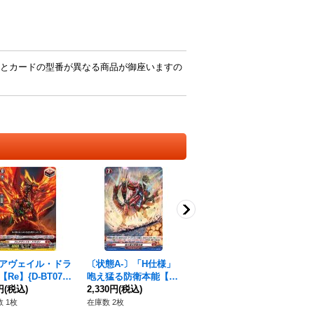
とカードの型番が異なる商品が御座いますの
アヴェイル・ドラ
〔状態A-〕「H仕様」
影に潜む死神ゼイルモ
宝
Re】{D-BT07/R
咆え猛る防衛本能【P
ート【R】{D-BT07/03
ル
1}《ドラゴンエンパ
円
(税込)
R】{D-PR/869}《ドラ
2,330円
(税込)
6}《ダークステイツ》
80円
(税込)
{D
80
》
ゴンエンパイア》
ク
 1枚
在庫数 2枚
在庫数 3枚
在庫