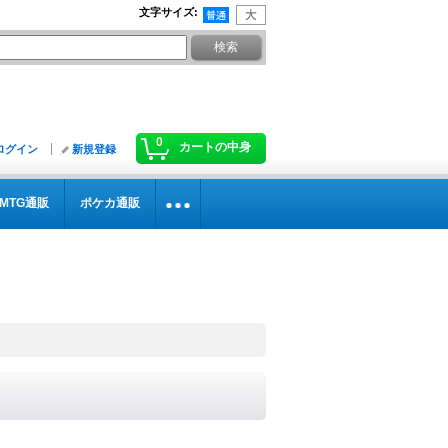
文字サイズ
:
0
カートの中身
ログイン
新規登録
MTG通販
ポケカ通販