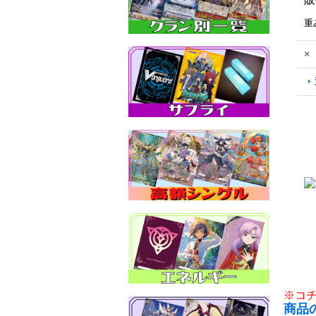
重
×
※コ
商品