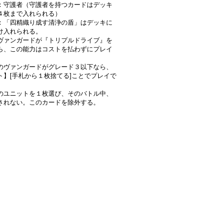
：守護者（守護者を持つカードはデッキ
４枚まで入れられる）
：「四精織り成す清浄の盾」はデッキに
け入れられる。
ヴァンガードが『トリプルドライブ』を
ら、この能力はコストを払わずにプレイ
。
のヴァンガードがグレード３以下なら、
ト】[手札から１枚捨てる]ことでプレイで
のユニットを１枚選び、そのバトル中、
されない。このカードを除外する。