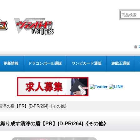
更新情報
ドラゴンボール通販
ワンピカード通販
遊戯王通販
浄の盾【PR】{D-PR/264}《その他》
織り成す清浄の盾【PR】{D-PR/264}《その他》