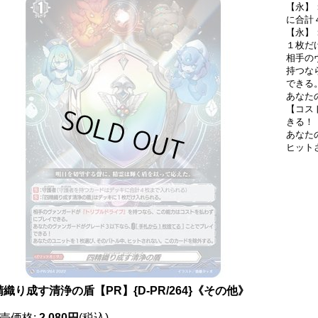
【永】
に合計
【永】
１枚だ
相手の
持つな
できる
あなた
【コス
きる！
あなた
ヒット
織り成す清浄の盾【PR】{D-PR/264}《その他》
売価格
:
2,080円
(税込)